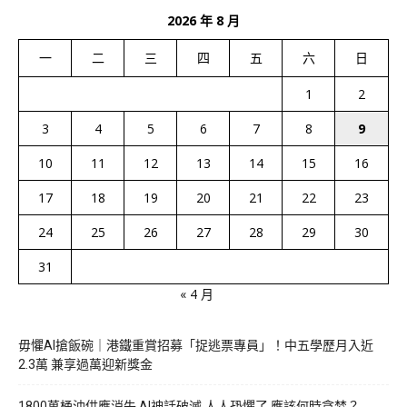
2026 年 8 月
一
二
三
四
五
六
日
1
2
3
4
5
6
7
8
9
10
11
12
13
14
15
16
17
18
19
20
21
22
23
24
25
26
27
28
29
30
31
« 4 月
毋懼AI搶飯碗｜港鐵重賞招募「捉逃票專員」！中五學歷月入近
2.3萬 兼享過萬迎新獎金
1800萬桶油供應消失 AI神話破滅 人人恐懼了 應該何時貪婪？