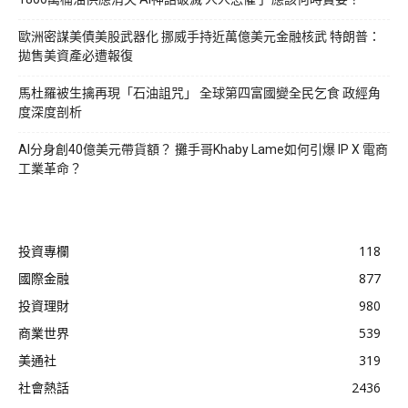
歐洲密謀美債美股武器化 挪威手持近萬億美元金融核武 特朗普：
拋售美資產必遭報復
馬杜羅被生擒再現「石油詛咒」 全球第四富國變全民乞食 政經角
度深度剖析
AI分身創40億美元帶貨額？ 攤手哥Khaby Lame如何引爆 IP X 電商
工業革命？
投資專欄
118
國際金融
877
投資理財
980
商業世界
539
美通社
319
社會熱話
2436