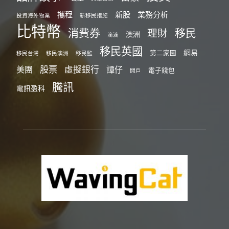
攜程
新股
業務分析
投資海外物業
新移民措施
比特幣
消費券
移民
理財
澳洲
滴滴
移民英國
網易
第二家園
移民台灣
移民澳洲
移民監
股票
虛擬銀行
美團
譚仔
電子錢包
開戶
騰訊
電訊盈科