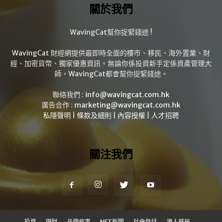
關於我們
WavingCat幫你捉緊錢途 !
WavingCat 財經網提供最即時全面的樓市、移民、海外置業、財
經、加密貨幣、獨家優惠資訊。無論你係投資新手定係資產管理大
師，WavingCat都會幫你捉緊錢途。
聯絡我們 :
info@wavingcat.com.hk
廣告合作 :
marketing@wavingcat.com.hk
私隱聲明
|
條款及細則
|
內容授權
|
人才招聘
關注我們
投資
理財
品牌故事
NFT新聞
社會熱話
港人移民