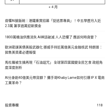
« 4 月
毋懼AI搶飯碗｜港鐵重賞招募「捉逃票專員」！中五學歷月入近
2.3萬 兼享過萬迎新獎金
1800萬桶油供應消失 AI神話破滅 人人恐懼了 應該何時貪婪？
歐洲密謀美債美股武器化 挪威手持近萬億美元金融核武 特朗普：
拋售美資產必遭報復
馬杜羅被生擒再現「石油詛咒」 全球第四富國變全民乞食 政經角
度深度剖析
AI分身創40億美元帶貨額？ 攤手哥Khaby Lame如何引爆 IP X 電商
工業革命？
投資專欄
118