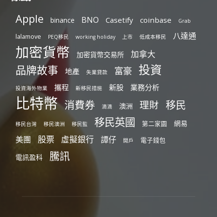
Apple
BNO
Casetify
coinbase
binance
Grab
八達通
lalamove
PEQ移民
working holiday
上市
低成本移民
加密貨幣
加拿大
加密貨幣交易所
投資
品牌故事
富豪
地產
失業貸款
攜程
新股
業務分析
投資海外物業
新移民措施
比特幣
消費券
移民
理財
澳洲
滴滴
移民英國
網易
第二家園
移民台灣
移民澳洲
移民監
股票
虛擬銀行
美團
譚仔
電子錢包
開戶
騰訊
電訊盈科