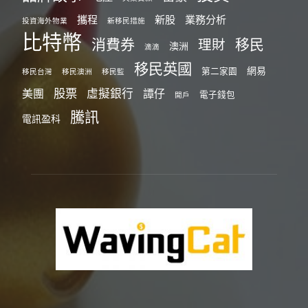
攜程
新股
業務分析
投資海外物業
新移民措施
比特幣
消費券
移民
理財
澳洲
滴滴
移民英國
網易
第二家園
移民台灣
移民澳洲
移民監
股票
虛擬銀行
美團
譚仔
電子錢包
開戶
騰訊
電訊盈科