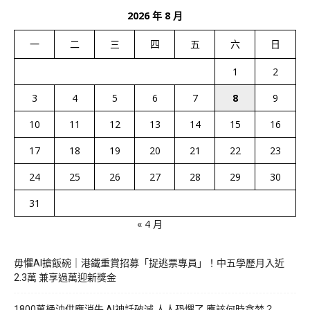
2026 年 8 月
一
二
三
四
五
六
日
1
2
3
4
5
6
7
8
9
10
11
12
13
14
15
16
17
18
19
20
21
22
23
24
25
26
27
28
29
30
31
« 4 月
毋懼AI搶飯碗｜港鐵重賞招募「捉逃票專員」！中五學歷月入近
2.3萬 兼享過萬迎新獎金
1800萬桶油供應消失 AI神話破滅 人人恐懼了 應該何時貪婪？