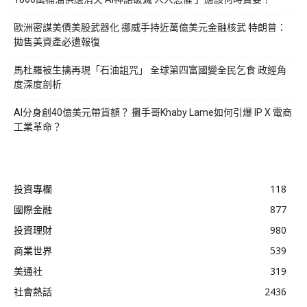
歐洲密謀美債美股武器化 挪威手持近萬億美元金融核武 特朗普：
拋售美資產必遭報復
馬杜羅被生擒再現「石油詛咒」 全球第四富國變全民乞食 政經角
度深度剖析
AI分身創40億美元帶貨額？ 攤手哥Khaby Lame如何引爆 IP X 電商
工業革命？
投資專欄
118
國際金融
877
投資理財
980
商業世界
539
美通社
319
社會熱話
2436