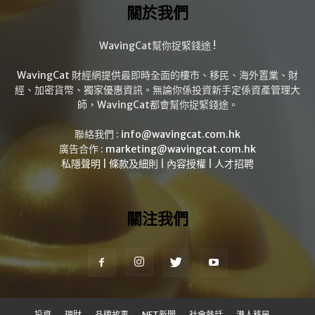
關於我們
WavingCat幫你捉緊錢途 !
WavingCat 財經網提供最即時全面的樓市、移民、海外置業、財
經、加密貨幣、獨家優惠資訊。無論你係投資新手定係資產管理大
師，WavingCat都會幫你捉緊錢途。
聯絡我們 :
info@wavingcat.com.hk
廣告合作 :
marketing@wavingcat.com.hk
私隱聲明
|
條款及細則
|
內容授權
|
人才招聘
關注我們
投資
理財
品牌故事
NFT新聞
社會熱話
港人移民