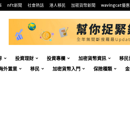
事
nft新聞
社會熱話
港人移民
加密貨幣新聞
wavingcat優惠
界
投資理財
投資專欄
加密貨幣資訊
移民
海外置業
移民
加密貨幣入門
保險種類
金