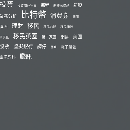
投資
攜程
新股
投資海外物業
新移民措施
比特幣
消費券
業務分析
滴滴
移民
理財
澳洲
移民台灣
移民澳洲
移民英國
美團
網易
第二家園
移民監
股票
虛擬銀行
譚仔
電子錢包
開戶
騰訊
電訊盈科