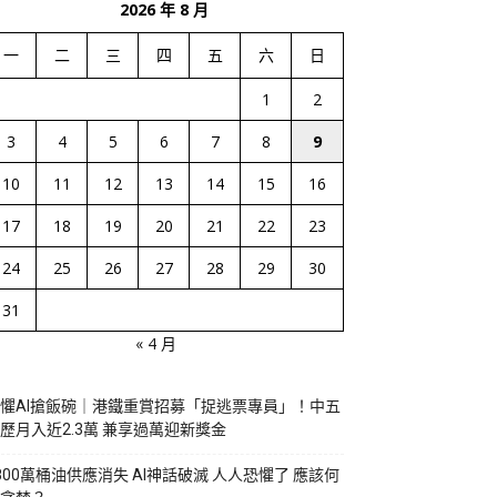
2026 年 8 月
一
二
三
四
五
六
日
1
2
3
4
5
6
7
8
9
10
11
12
13
14
15
16
17
18
19
20
21
22
23
24
25
26
27
28
29
30
31
« 4 月
懼AI搶飯碗｜港鐵重賞招募「捉逃票專員」！中五
歷月入近2.3萬 兼享過萬迎新獎金
800萬桶油供應消失 AI神話破滅 人人恐懼了 應該何