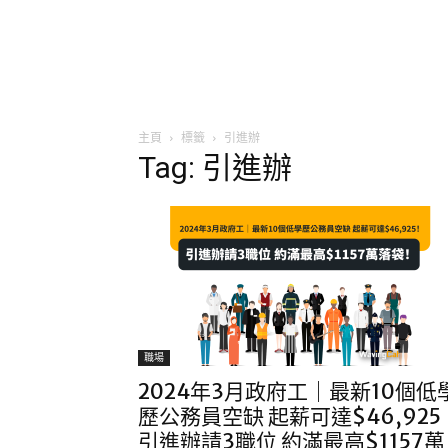
主頁
標籤
引進辦
Tag: 引進辦
職場
2024年3月政府工｜最新10個低
歷公務員空缺 起薪可達$46,925
引進辦請3職位 約滿最高$1157萬