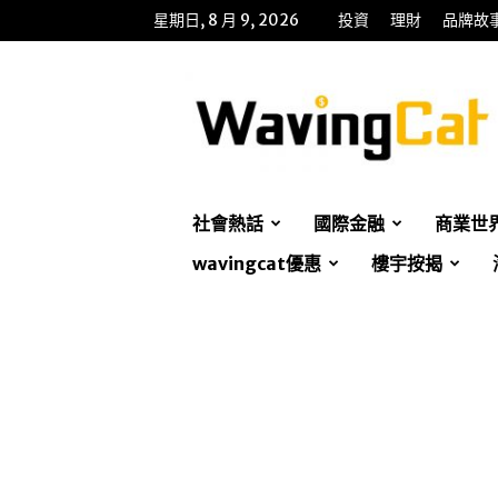
星期日, 8 月 9, 2026
投資
理財
品牌故
WavingCat
招
財
貓
社會熱話
國際金融
商業世
wavingcat優惠
樓宇按揭