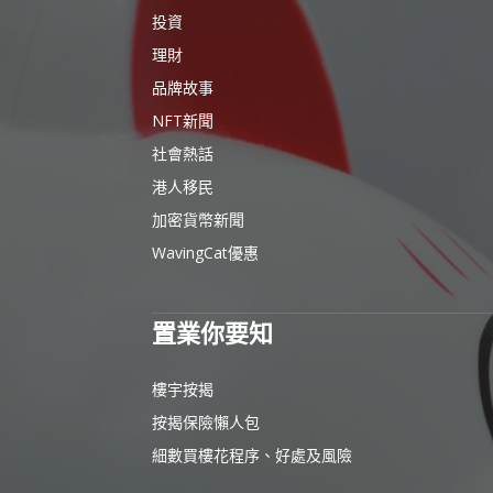
投資
理財
品牌故事
NFT新聞
社會熱話
港人移民
加密貨幣新聞
WavingCat優惠
置業你要知
樓宇按揭
按揭保險懶人包
細數買樓花程序、好處及風險