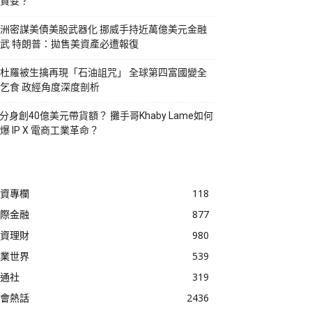
貪婪？
洲密謀美債美股武器化 挪威手持近萬億美元金融
武 特朗普：拋售美資產必遭報復
杜羅被生擒再現「石油詛咒」 全球第四富國變全
乞食 政經角度深度剖析
I分身創40億美元帶貨額？ 攤手哥Khaby Lame如何
爆 IP X 電商工業革命？
資專欄
118
際金融
877
資理財
980
業世界
539
通社
319
會熱話
2436