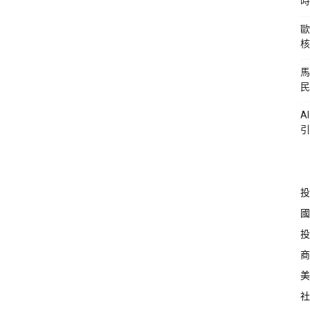
時
歐
核
馬
民
A
引
投
國
投
商
美
社