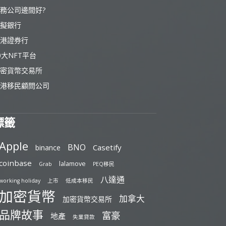
務公司邊間好?
擬銀行
港證券行
0大NFT平台
密貨幣交易所
港移民顧問公司
標籤
Apple
BNO
Casetify
binance
coinbase
lalamove
Grab
PEQ移民
八達通
working holiday
上市
低成本移民
加密貨幣
加拿大
加密貨幣交易所
品牌故事
富豪
地產
失業貸款