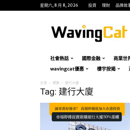
星期六, 8 月 8, 2026
投資
理財
品牌故
WavingCat
招
財
貓
社會熱話
國際金融
商業世
wavingcat優惠
樓宇按揭
主頁
標籤
建行大廈
Tag: 建行大廈