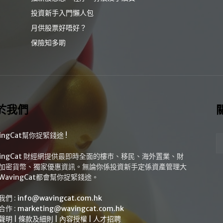
投資新手入門懶人包
月供股票好唔好？
保險知多啲
於我們
ingCat幫你捉緊錢途 !
vingCat 財經網提供最即時全面的樓市、移民、海外置業、財
加密貨幣、獨家優惠資訊。無論你係投資新手定係資產管理大
WavingCat都會幫你捉緊錢途。
我們 :
info@wavingcat.com.hk
合作 :
marketing@wavingcat.com.hk
聲明
|
條款及細則
|
內容授權
|
人才招聘