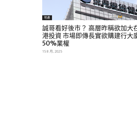
地產
誠哥看好後市？ 高層昨稱欲加大
港投資 市場即傳長實欲購建行大
50%業權
15 8 月, 2025