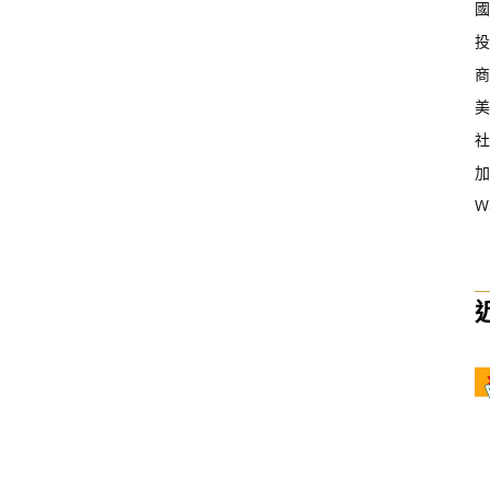
國
投
商
美
社
加
W