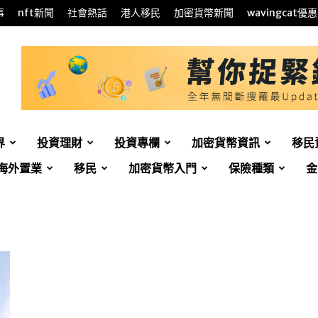
事
nft新聞
社會熱話
港人移民
加密貨幣新聞
wavingcat優惠
界
投資理財
投資專欄
加密貨幣資訊
移民
海外置業
移民
加密貨幣入門
保險種類
金