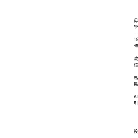
毋
學
1
時
歐
核
馬
民
A
引
投