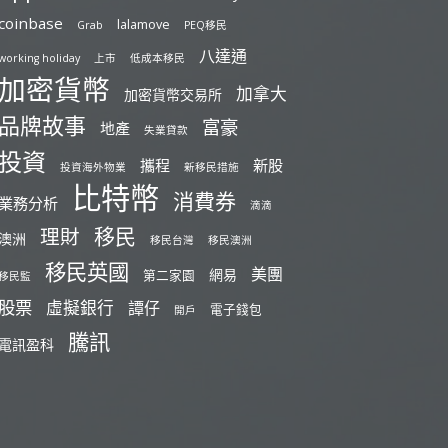
coinbase
lalamove
Grab
PEQ移民
八達通
working holiday
上市
低成本移民
加密貨幣
加拿大
加密貨幣交易所
品牌故事
富豪
地產
失業貸款
投資
攜程
新股
投資海外物業
新移民措施
比特幣
消費券
業務分析
滴滴
移民
理財
澳洲
移民台灣
移民澳洲
移民英國
美團
網易
第二家園
移民監
股票
虛擬銀行
譚仔
電子錢包
開戶
騰訊
電訊盈科