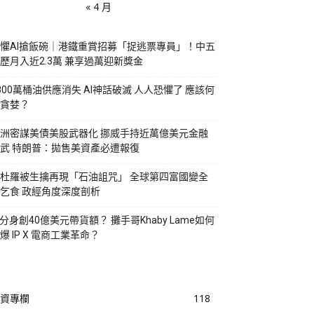
« 4 月
懼AI搶飯碗｜港鐵重賞招募「捉逃票專員」！中五
歷月入近2.3萬 兼享過萬迎新獎金
800萬桶油供應消失 AI神話破滅 人人恐懼了 應該何
貪婪？
洲密謀美債美股武器化 挪威手持近萬億美元金融
武 特朗普：拋售美資產必遭報復
杜羅被生擒再現「石油詛咒」 全球第四富國變全
乞食 政經角度深度剖析
I分身創40億美元帶貨額？ 攤手哥Khaby Lame如何
爆 IP X 電商工業革命？
資專欄
118