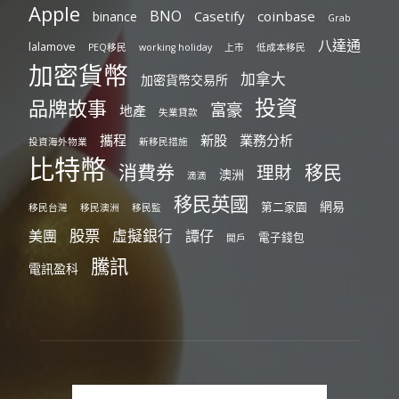
Apple
BNO
Casetify
coinbase
binance
Grab
八達通
lalamove
PEQ移民
working holiday
上市
低成本移民
加密貨幣
加拿大
加密貨幣交易所
投資
品牌故事
富豪
地產
失業貸款
攜程
新股
業務分析
投資海外物業
新移民措施
比特幣
消費券
移民
理財
澳洲
滴滴
移民英國
網易
第二家園
移民台灣
移民澳洲
移民監
股票
虛擬銀行
美團
譚仔
電子錢包
開戶
騰訊
電訊盈科