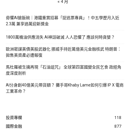
« 4 月
毋懼AI搶飯碗｜港鐵重賞招募「捉逃票專員」！中五學歷月入近
2.3萬 兼享過萬迎新獎金
1800萬桶油供應消失 AI神話破滅 人人恐懼了 應該何時貪婪？
歐洲密謀美債美股武器化 挪威手持近萬億美元金融核武 特朗普：
拋售美資產必遭報復
馬杜羅被生擒再現「石油詛咒」 全球第四富國變全民乞食 政經角
度深度剖析
AI分身創40億美元帶貨額？ 攤手哥Khaby Lame如何引爆 IP X 電商
工業革命？
投資專欄
118
國際金融
877