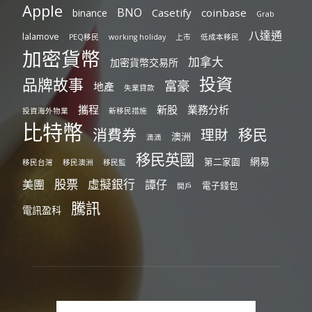
Apple
BNO
Casetify
coinbase
binance
Grab
八達通
lalamove
PEQ移民
working holiday
上市
低成本移民
加密貨幣
加拿大
加密貨幣交易所
投資
品牌故事
富豪
地產
失業貸款
攜程
新股
業務分析
投資海外物業
新移民措施
比特幣
消費券
移民
理財
澳洲
滴滴
移民英國
網易
第二家園
移民台灣
移民澳洲
移民監
股票
虛擬銀行
美團
譚仔
電子錢包
開戶
騰訊
電訊盈科