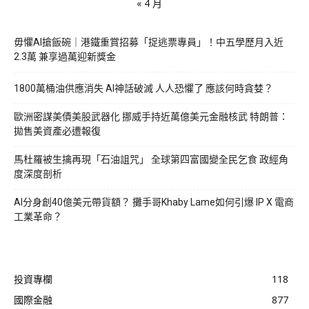
« 4 月
毋懼AI搶飯碗｜港鐵重賞招募「捉逃票專員」！中五學歷月入近
2.3萬 兼享過萬迎新獎金
1800萬桶油供應消失 AI神話破滅 人人恐懼了 應該何時貪婪？
歐洲密謀美債美股武器化 挪威手持近萬億美元金融核武 特朗普：
拋售美資產必遭報復
馬杜羅被生擒再現「石油詛咒」 全球第四富國變全民乞食 政經角
度深度剖析
AI分身創40億美元帶貨額？ 攤手哥Khaby Lame如何引爆 IP X 電商
工業革命？
投資專欄
118
國際金融
877