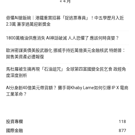
« 4 月
毋懼AI搶飯碗｜港鐵重賞招募「捉逃票專員」！中五學歷月入近
2.3萬 兼享過萬迎新獎金
1800萬桶油供應消失 AI神話破滅 人人恐懼了 應該何時貪婪？
歐洲密謀美債美股武器化 挪威手持近萬億美元金融核武 特朗普：
拋售美資產必遭報復
馬杜羅被生擒再現「石油詛咒」 全球第四富國變全民乞食 政經角
度深度剖析
AI分身創40億美元帶貨額？ 攤手哥Khaby Lame如何引爆 IP X 電商
工業革命？
投資專欄
118
國際金融
877