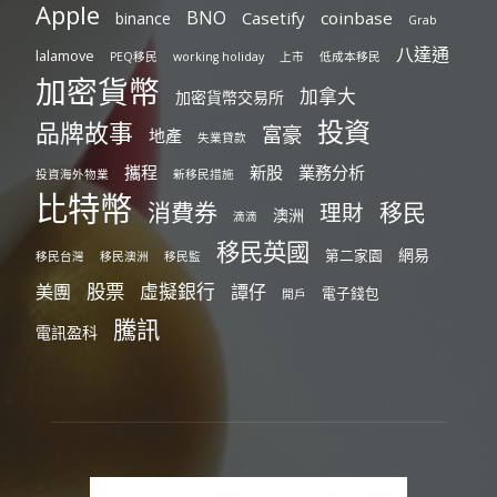
Apple
BNO
Casetify
coinbase
binance
Grab
八達通
lalamove
PEQ移民
working holiday
上市
低成本移民
加密貨幣
加拿大
加密貨幣交易所
投資
品牌故事
富豪
地產
失業貸款
攜程
新股
業務分析
投資海外物業
新移民措施
比特幣
消費券
移民
理財
澳洲
滴滴
移民英國
網易
第二家園
移民台灣
移民澳洲
移民監
股票
虛擬銀行
美團
譚仔
電子錢包
開戶
騰訊
電訊盈科