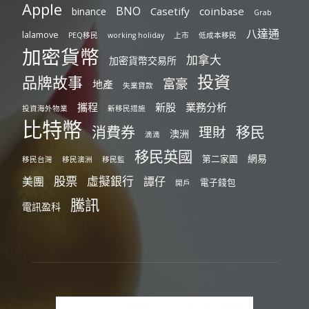
Apple
BNO
Casetify
coinbase
binance
Grab
八達通
lalamove
PEQ移民
working holiday
上市
低成本移民
加密貨幣
加拿大
加密貨幣交易所
投資
品牌故事
富豪
地產
失業貸款
攜程
新股
業務分析
投資海外物業
新移民措施
比特幣
消費券
移民
理財
澳洲
滴滴
移民英國
網易
第二家園
移民台灣
移民澳洲
移民監
股票
虛擬銀行
美團
譚仔
電子錢包
開戶
騰訊
電訊盈科