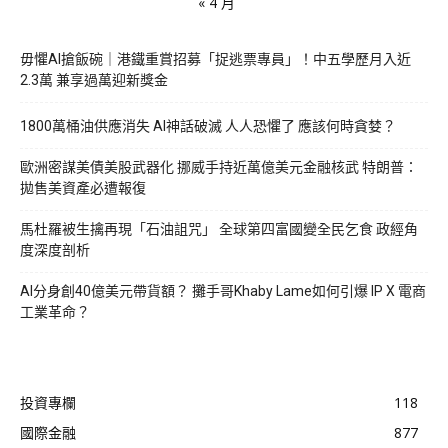
« 4 月
毋懼AI搶飯碗｜港鐵重賞招募「捉逃票專員」！中五學歷月入近
2.3萬 兼享過萬迎新獎金
1800萬桶油供應消失 AI神話破滅 人人恐懼了 應該何時貪婪？
歐洲密謀美債美股武器化 挪威手持近萬億美元金融核武 特朗普：
拋售美資產必遭報復
馬杜羅被生擒再現「石油詛咒」 全球第四富國變全民乞食 政經角
度深度剖析
AI分身創40億美元帶貨額？ 攤手哥Khaby Lame如何引爆 IP X 電商
工業革命？
投資專欄
118
國際金融
877