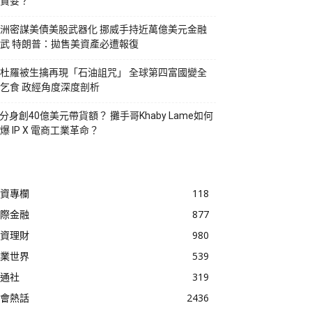
貪婪？
洲密謀美債美股武器化 挪威手持近萬億美元金融
武 特朗普：拋售美資產必遭報復
杜羅被生擒再現「石油詛咒」 全球第四富國變全
乞食 政經角度深度剖析
I分身創40億美元帶貨額？ 攤手哥Khaby Lame如何
爆 IP X 電商工業革命？
資專欄
118
際金融
877
資理財
980
業世界
539
通社
319
會熱話
2436