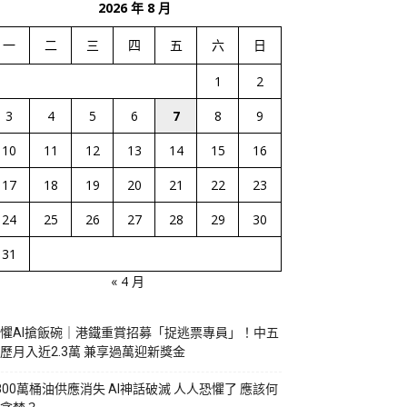
2026 年 8 月
一
二
三
四
五
六
日
1
2
3
4
5
6
7
8
9
10
11
12
13
14
15
16
17
18
19
20
21
22
23
24
25
26
27
28
29
30
31
« 4 月
懼AI搶飯碗｜港鐵重賞招募「捉逃票專員」！中五
歷月入近2.3萬 兼享過萬迎新獎金
800萬桶油供應消失 AI神話破滅 人人恐懼了 應該何