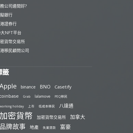
務公司邊間好?
擬銀行
港證券行
0大NFT平台
密貨幣交易所
港移民顧問公司
標籤
Apple
BNO
Casetify
binance
coinbase
lalamove
Grab
PEQ移民
八達通
working holiday
上市
低成本移民
加密貨幣
加拿大
加密貨幣交易所
品牌故事
富豪
地產
失業貸款