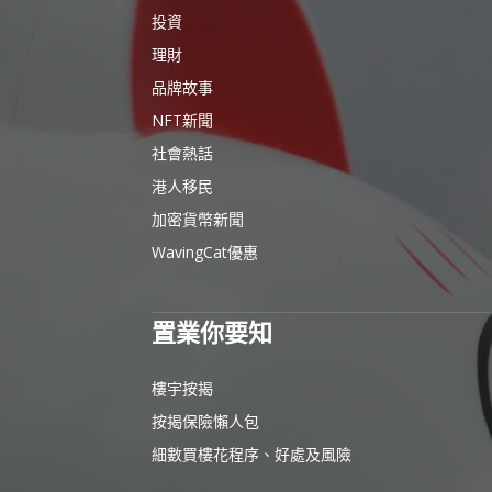
投資
理財
品牌故事
NFT新聞
社會熱話
港人移民
加密貨幣新聞
WavingCat優惠
置業你要知
樓宇按揭
按揭保險懶人包
細數買樓花程序、好處及風險