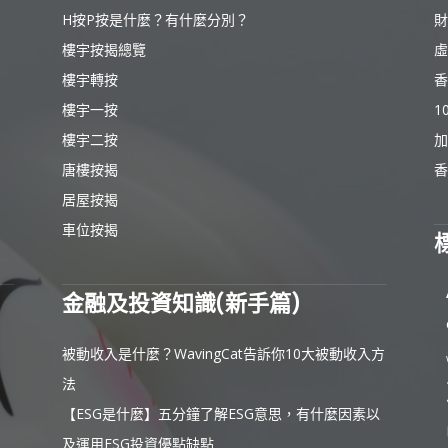
H按P按是什麼？有什麼分別？
財
樓宇按揭總覽
虛
樓宇轉按
香
樓宇一按
1
樓宇二按
加
唐樓按揭
香
居屋按揭
車位按揭
金融及投資知識(新手篇)
被動收入是什麼？WavingCat告訴你10大被動收入方
法
【ESG是什麼】五分鐘了解ESG意思，有什麼因素以
及運用ESG投資優點缺點