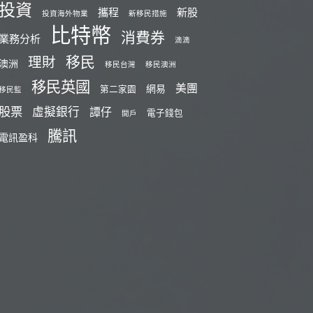
投資
攜程
新股
投資海外物業
新移民措施
比特幣
消費券
業務分析
滴滴
移民
理財
澳洲
移民台灣
移民澳洲
移民英國
美團
網易
第二家園
移民監
股票
虛擬銀行
譚仔
電子錢包
開戶
騰訊
電訊盈科