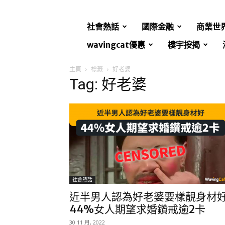
社會熱話
國際金融
商業世
wavingcat優惠
樓宇按揭
主頁
標籤
好老婆
Tag: 好老婆
社會熱話
近半男人認為好老婆要樣靚身材
44%女人期望求婚鑽戒逾2卡
30 11 月, 2022