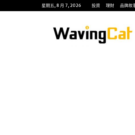
星期五, 8 月 7, 2026
投資
理財
品牌故
WavingCat
招
財
貓