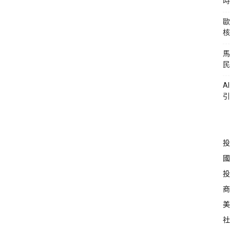
時
歐
核
馬
民
A
引
投
國
投
商
美
社