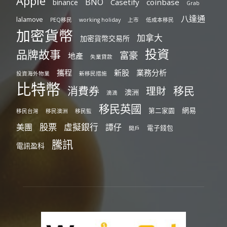
Apple
BNO
Casetify
coinbase
binance
Grab
八達通
lalamove
PEQ移民
working holiday
上市
低成本移民
加密貨幣
加拿大
加密貨幣交易所
投資
品牌故事
富豪
地產
失業貸款
攜程
新股
業務分析
投資海外物業
新移民措施
比特幣
消費券
移民
理財
澳洲
滴滴
移民英國
網易
第二家園
移民台灣
移民澳洲
移民監
股票
虛擬銀行
美團
譚仔
電子錢包
開戶
騰訊
電訊盈科