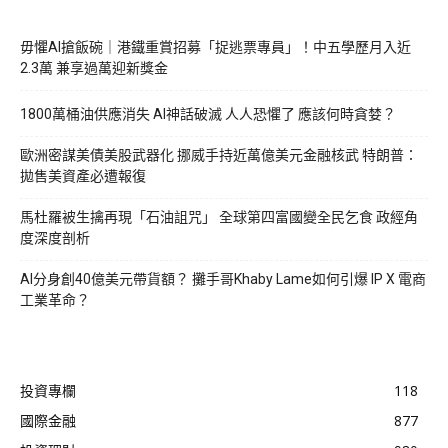
毋懼AI搶飯碗｜港鐵重賞招募「捉逃票專員」！中五學歷月入近
2.3萬 兼享過萬迎新獎金
1800萬桶油供應消失 AI神話破滅 人人恐懼了 應該何時貪婪？
歐洲密謀美債美股武器化 挪威手持近萬億美元金融核武 特朗普：
拋售美資產必遭報復
馬杜羅被生擒再現「石油詛咒」 全球第四富國變全民乞食 政經角
度深度剖析
AI分身創40億美元帶貨額？ 攤手哥Khaby Lame如何引爆 IP X 電商
工業革命？
投資專欄
118
國際金融
877