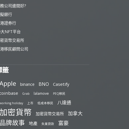
務公司邊間好?
擬銀行
港證券行
0大NFT平台
密貨幣交易所
港移民顧問公司
標籤
Apple
BNO
Casetify
binance
coinbase
lalamove
Grab
PEQ移民
八達通
working holiday
上市
低成本移民
加密貨幣
加拿大
加密貨幣交易所
品牌故事
富豪
地產
失業貸款