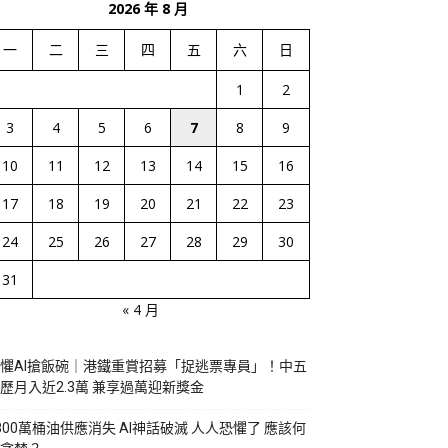
2026 年 8 月
一
二
三
四
五
六
日
1
2
3
4
5
6
7
8
9
10
11
12
13
14
15
16
17
18
19
20
21
22
23
24
25
26
27
28
29
30
31
« 4 月
懼AI搶飯碗｜港鐵重賞招募「捉逃票專員」！中五
歷月入近2.3萬 兼享過萬迎新獎金
800萬桶油供應消失 AI神話破滅 人人恐懼了 應該何