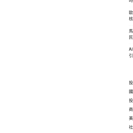
時
歐
核
馬
民
A
引
投
國
投
商
美
社