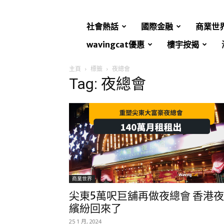
社會熱話
國際金融
商業世
wavingcat優惠
樓宇按揭
主頁
標籤
夜總會
Tag: 夜總會
商業世界
尖東5萬呎巨舖再做夜總會 香港夜
繽紛回來了
25 1 月, 2024