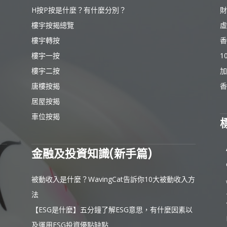
H按P按是什麼？有什麼分別？
財
樓宇按揭總覽
虛
樓宇轉按
香
樓宇一按
1
樓宇二按
加
唐樓按揭
香
居屋按揭
車位按揭
金融及投資知識(新手篇)
被動收入是什麼？WavingCat告訴你10大被動收入方
法
【ESG是什麼】五分鐘了解ESG意思，有什麼因素以
及運用ESG投資優點缺點