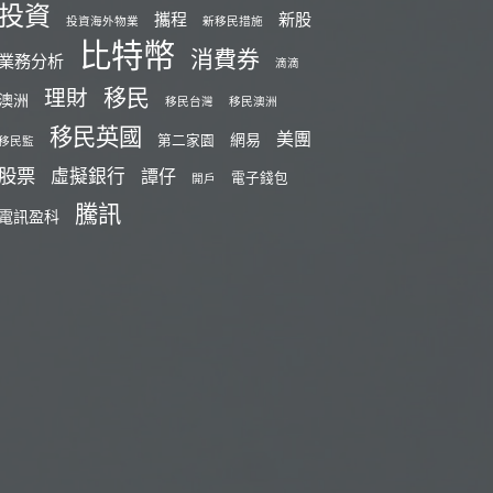
投資
攜程
新股
投資海外物業
新移民措施
比特幣
消費券
業務分析
滴滴
移民
理財
澳洲
移民台灣
移民澳洲
移民英國
美團
網易
第二家園
移民監
股票
虛擬銀行
譚仔
電子錢包
開戶
騰訊
電訊盈科