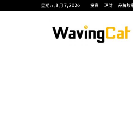
星期五, 8 月 7, 2026
投資
理財
品牌故
WavingCat
招
財
貓