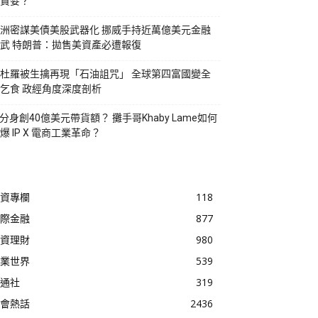
貪婪？
洲密謀美債美股武器化 挪威手持近萬億美元金融
武 特朗普：拋售美資產必遭報復
杜羅被生擒再現「石油詛咒」 全球第四富國變全
乞食 政經角度深度剖析
I分身創40億美元帶貨額？ 攤手哥Khaby Lame如何
爆 IP X 電商工業革命？
資專欄
118
際金融
877
資理財
980
業世界
539
通社
319
會熱話
2436