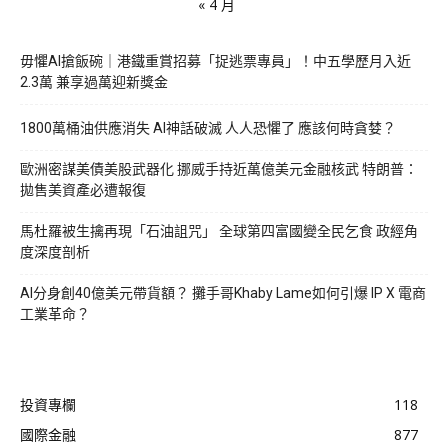
« 4 月
毋懼AI搶飯碗｜港鐵重賞招募「捉逃票專員」！中五學歷月入近
2.3萬 兼享過萬迎新獎金
1800萬桶油供應消失 AI神話破滅 人人恐懼了 應該何時貪婪？
歐洲密謀美債美股武器化 挪威手持近萬億美元金融核武 特朗普：
拋售美資產必遭報復
馬杜羅被生擒再現「石油詛咒」 全球第四富國變全民乞食 政經角
度深度剖析
AI分身創40億美元帶貨額？ 攤手哥Khaby Lame如何引爆 IP X 電商
工業革命？
投資專欄
118
國際金融
877