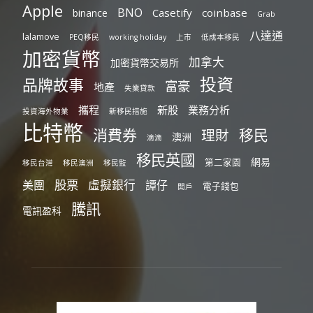
Apple
BNO
Casetify
coinbase
binance
Grab
八達通
lalamove
PEQ移民
working holiday
上市
低成本移民
加密貨幣
加拿大
加密貨幣交易所
投資
品牌故事
富豪
地產
失業貸款
攜程
新股
業務分析
投資海外物業
新移民措施
比特幣
消費券
移民
理財
澳洲
滴滴
移民英國
網易
第二家園
移民台灣
移民澳洲
移民監
股票
虛擬銀行
美團
譚仔
電子錢包
開戶
騰訊
電訊盈科