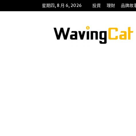
星期四, 8 月 6, 2026
投資
理財
品牌故
WavingCat
招
財
貓