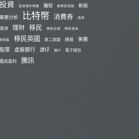
投資
攜程
新股
投資海外物業
新移民措施
比特幣
消費券
業務分析
滴滴
移民
理財
澳洲
移民台灣
移民澳洲
移民英國
美團
網易
第二家園
移民監
股票
虛擬銀行
譚仔
電子錢包
開戶
騰訊
電訊盈科