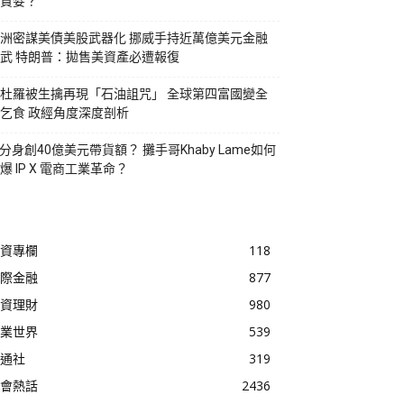
貪婪？
洲密謀美債美股武器化 挪威手持近萬億美元金融
武 特朗普：拋售美資產必遭報復
杜羅被生擒再現「石油詛咒」 全球第四富國變全
乞食 政經角度深度剖析
I分身創40億美元帶貨額？ 攤手哥Khaby Lame如何
爆 IP X 電商工業革命？
資專欄
118
際金融
877
資理財
980
業世界
539
通社
319
會熱話
2436