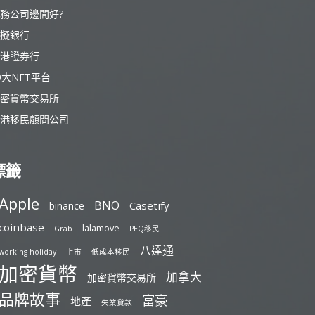
務公司邊間好?
擬銀行
港證券行
0大NFT平台
密貨幣交易所
港移民顧問公司
標籤
Apple
BNO
Casetify
binance
coinbase
lalamove
Grab
PEQ移民
八達通
working holiday
上市
低成本移民
加密貨幣
加拿大
加密貨幣交易所
品牌故事
富豪
地產
失業貸款