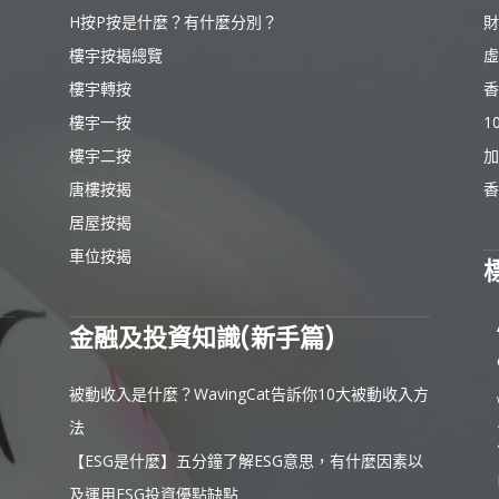
H按P按是什麼？有什麼分別？
財
樓宇按揭總覽
虛
樓宇轉按
香
樓宇一按
1
樓宇二按
加
唐樓按揭
香
居屋按揭
車位按揭
金融及投資知識(新手篇)
被動收入是什麼？WavingCat告訴你10大被動收入方
法
【ESG是什麼】五分鐘了解ESG意思，有什麼因素以
及運用ESG投資優點缺點