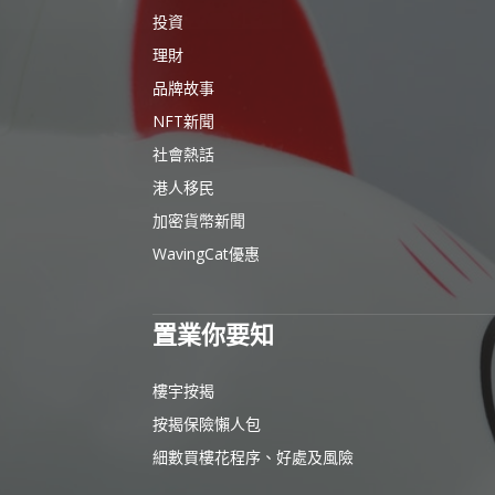
投資
理財
品牌故事
NFT新聞
社會熱話
港人移民
加密貨幣新聞
WavingCat優惠
置業你要知
樓宇按揭
按揭保險懶人包
細數買樓花程序、好處及風險