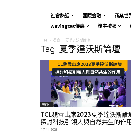
社會熱話
國際金融
商業世
wavingcat優惠
樓宇按揭
主頁
標籤
夏季達沃斯論壇
Tag: 夏季達沃斯論壇
美通社
TCL魏雪出席2023夏季達沃斯論
探討科技引領人與自然共生的作
4 7 月, 2023