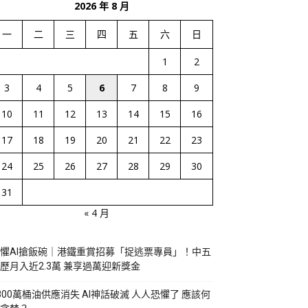
2026 年 8 月
一
二
三
四
五
六
日
1
2
3
4
5
6
7
8
9
10
11
12
13
14
15
16
17
18
19
20
21
22
23
24
25
26
27
28
29
30
31
« 4 月
懼AI搶飯碗｜港鐵重賞招募「捉逃票專員」！中五
歷月入近2.3萬 兼享過萬迎新獎金
800萬桶油供應消失 AI神話破滅 人人恐懼了 應該何