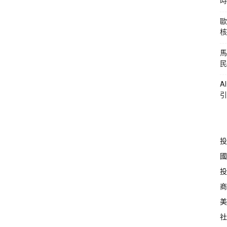
時
歐
核
馬
民
A
引
投
國
投
商
美
社