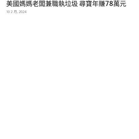
美國媽媽老闆兼職執垃圾 尋寶年賺78萬元
10 2 月, 2024