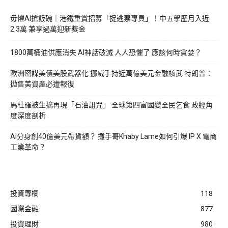
毋懼AI搶飯碗｜港鐵重賞招募「捉逃票專員」！中五學歷月入近
2.3萬 兼享過萬迎新獎金
1800萬桶油供應消失 AI神話破滅 人人恐懼了 應該何時貪婪？
歐洲密謀美債美股武器化 挪威手持近萬億美元金融核武 特朗普：
拋售美資產必遭報復
馬杜羅被生擒再現「石油詛咒」 全球第四富國變全民乞食 政經角
度深度剖析
AI分身創40億美元帶貨額？ 攤手哥Khaby Lame如何引爆 IP X 電商
工業革命？
投資專欄
118
國際金融
877
投資理財
980