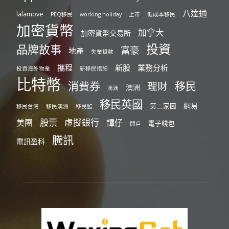
八達通
lalamove
PEQ移民
working holiday
上市
低成本移民
加密貨幣
加拿大
加密貨幣交易所
投資
品牌故事
富豪
地產
失業貸款
攜程
新股
業務分析
投資海外物業
新移民措施
比特幣
消費券
移民
理財
澳洲
滴滴
移民英國
網易
第二家園
移民台灣
移民澳洲
移民監
股票
虛擬銀行
美團
譚仔
電子錢包
開戶
騰訊
電訊盈科