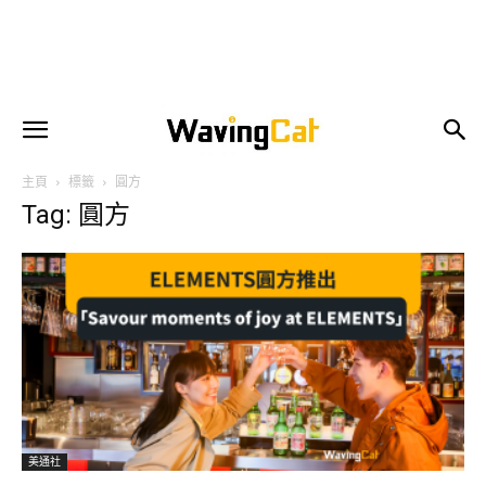
主頁
標籤
圓方
Tag: 圓方
美通社