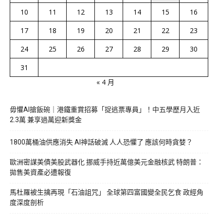
10
11
12
13
14
15
16
17
18
19
20
21
22
23
24
25
26
27
28
29
30
31
« 4 月
毋懼AI搶飯碗｜港鐵重賞招募「捉逃票專員」！中五學歷月入近
2.3萬 兼享過萬迎新獎金
1800萬桶油供應消失 AI神話破滅 人人恐懼了 應該何時貪婪？
歐洲密謀美債美股武器化 挪威手持近萬億美元金融核武 特朗普：
拋售美資產必遭報復
馬杜羅被生擒再現「石油詛咒」 全球第四富國變全民乞食 政經角
度深度剖析