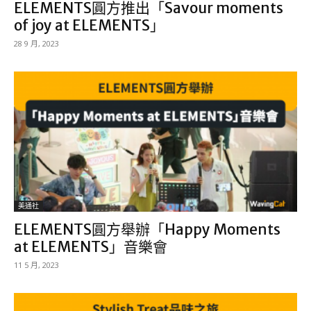
ELEMENTS圓方推出「Savour moments
of joy at ELEMENTS」
28 9 月, 2023
美通社
ELEMENTS圓方舉辦「Happy Moments
at ELEMENTS」音樂會
11 5 月, 2023