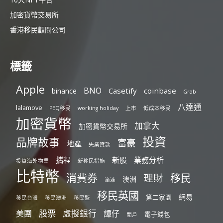
加密貨幣交易所
香港移民顧問公司
標籤
Apple
BNO
Casetify
coinbase
binance
Grab
八達通
lalamove
PEQ移民
working holiday
上市
低成本移民
加密貨幣
加拿大
加密貨幣交易所
投資
品牌故事
富豪
地產
失業貸款
攜程
新股
業務分析
投資海外物業
新移民措施
比特幣
消費券
移民
理財
澳洲
滴滴
移民英國
網易
第二家園
移民台灣
移民澳洲
移民監
股票
虛擬銀行
美團
譚仔
電子錢包
開戶