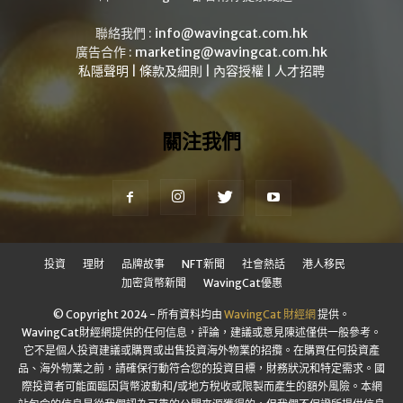
聯絡我們 :
info@wavingcat.com.hk
廣告合作 :
marketing@wavingcat.com.hk
私隱聲明
|
條款及細則
|
內容授權
|
人才招聘
關注我們
投資
理財
品牌故事
NFT新聞
社會熱話
港人移民
加密貨幣新聞
WavingCat優惠
© Copyright 2024 - 所有資料均由
WavingCat 財經網
提供。
WavingCat財經網提供的任何信息，評論，建議或意見陳述僅供一般參考。
它不是個人投資建議或購買或出售投資海外物業的招攬。在購買任何投資產
品、海外物業之前，請確保行動符合您的投資目標，財務狀況和特定需求。國
際投資者可能面臨因貨幣波動和/或地方稅收或限製而產生的額外風險。本網