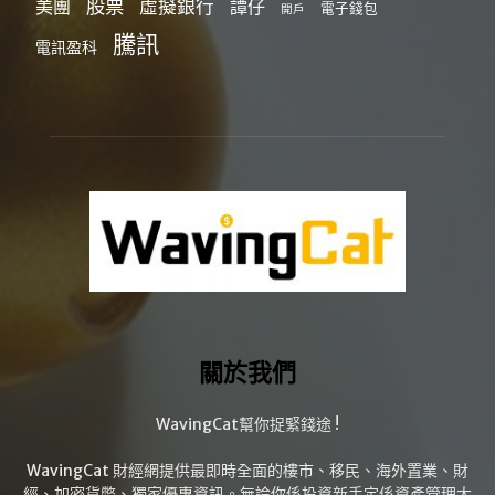
股票
虛擬銀行
美團
譚仔
電子錢包
開戶
騰訊
電訊盈科
關於我們
WavingCat幫你捉緊錢途 !
WavingCat 財經網提供最即時全面的樓市、移民、海外置業、財
經、加密貨幣、獨家優惠資訊。無論你係投資新手定係資產管理大