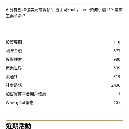
AI分身創40億美元帶貨額？ 攤手哥Khaby Lame如何引爆 IP X 電商
工業革命？
投資專欄
118
國際金融
877
投資理財
980
商業世界
539
美通社
319
社會熱話
2436
加密貨幣平台開戶優惠
1
WavingCat優惠
107
近期活動