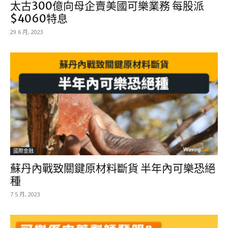
太古300億向母企賣美國可樂業務 每股派
$4060特息
29 6 月, 2023
國際金融
蘇丹內戰致關鍵原材料斷貨 半年內可樂恐絕
種
7 5 月, 2023