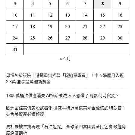
3
4
5
6
7
8
9
10
11
12
13
14
15
16
17
18
19
20
21
22
23
24
25
26
27
28
29
30
31
« 4 月
毋懼AI搶飯碗｜港鐵重賞招募「捉逃票專員」！中五學歷月入近
2.3萬 兼享過萬迎新獎金
1800萬桶油供應消失 AI神話破滅 人人恐懼了 應該何時貪婪？
歐洲密謀美債美股武器化 挪威手持近萬億美元金融核武 特朗普：
拋售美資產必遭報復
馬杜羅被生擒再現「石油詛咒」 全球第四富國變全民乞食 政經角
度深度剖析