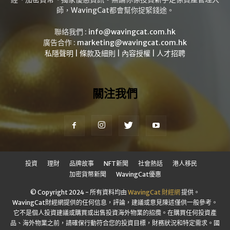
師，WavingCat都會幫你捉緊錢途。
聯絡我們 :
info@wavingcat.com.hk
廣告合作 :
marketing@wavingcat.com.hk
私隱聲明
|
條款及細則
|
內容授權
|
人才招聘
關注我們
投資
理財
品牌故事
NFT新聞
社會熱話
港人移民
加密貨幣新聞
WavingCat優惠
© Copyright 2024 - 所有資料均由
WavingCat 財經網
提供。
WavingCat財經網提供的任何信息，評論，建議或意見陳述僅供一般參考。
它不是個人投資建議或購買或出售投資海外物業的招攬。在購買任何投資產
品、海外物業之前，請確保行動符合您的投資目標，財務狀況和特定需求。國