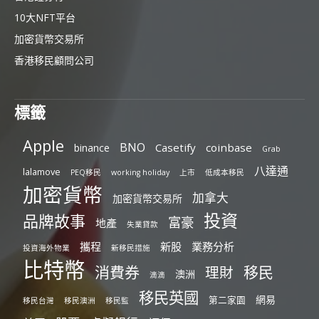
10大NFT平台
加密貨幣交易所
香港移民顧問公司
標籤
Apple
BNO
Casetify
coinbase
binance
Grab
八達通
lalamove
PEQ移民
working holiday
上市
低成本移民
加密貨幣
加拿大
加密貨幣交易所
投資
品牌故事
富豪
地產
失業貸款
攜程
新股
業務分析
投資海外物業
新移民措施
比特幣
消費券
移民
理財
澳洲
滴滴
移民英國
網易
第二家園
移民台灣
移民澳洲
移民監