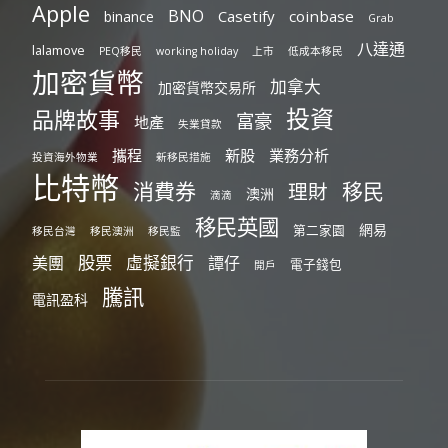
Apple
BNO
Casetify
coinbase
binance
Grab
八達通
lalamove
PEQ移民
working holiday
上市
低成本移民
加密貨幣
加拿大
加密貨幣交易所
投資
品牌故事
富豪
地產
失業貸款
攜程
新股
業務分析
投資海外物業
新移民措施
比特幣
消費券
移民
理財
澳洲
滴滴
移民英國
網易
第二家園
移民台灣
移民澳洲
移民監
股票
虛擬銀行
美團
譚仔
電子錢包
開戶
騰訊
電訊盈科