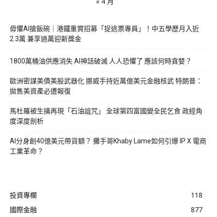
« 4 月
毋懼AI搶飯碗｜港鐵重賞招募「捉逃票專員」！中五學歷月入近
2.3萬 兼享過萬迎新獎金
1800萬桶油供應消失 AI神話破滅 人人恐懼了 應該何時貪婪？
歐洲密謀美債美股武器化 挪威手持近萬億美元金融核武 特朗普：
拋售美資產必遭報復
馬杜羅被生擒再現「石油詛咒」 全球第四富國變全民乞食 政經角
度深度剖析
AI分身創40億美元帶貨額？ 攤手哥Khaby Lame如何引爆 IP X 電商
工業革命？
投資專欄
118
國際金融
877