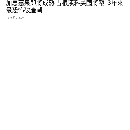
加息惡果即將成熟 古根漢料美國將臨13年來
最恐怖破產潮
19 9 月, 2023