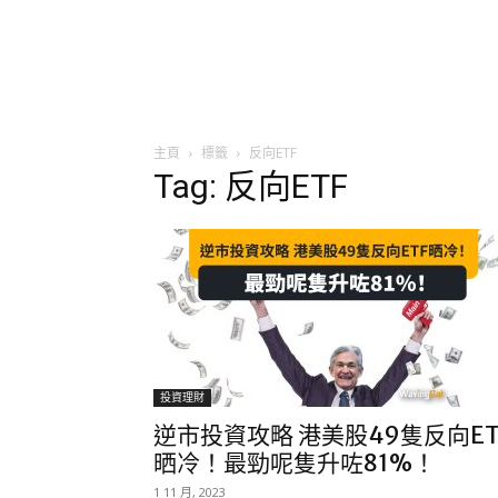
主頁
標籤
反向ETF
Tag: 反向ETF
投資理財
逆市投資攻略 港美股49隻反向ET
晒冷！最勁呢隻升咗81%！
1 11 月, 2023