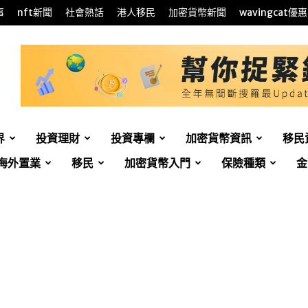
事
nft新聞
社會熱話
港人移民
加密貨幣新聞
wavingcat優惠
界
投資理財
投資專欄
加密貨幣資訊
移民
海外置業
移民
加密貨幣入門
保險種類
金