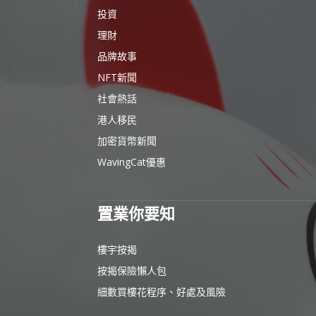
投資
理財
品牌故事
NFT新聞
社會熱話
港人移民
加密貨幣新聞
WavingCat優惠
置業你要知
樓宇按揭
按揭保險懶人包
細數買樓花程序、好處及風險