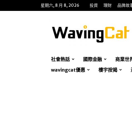
星期六, 8 月 8, 2026
投資
理財
品牌故
WavingCat
招
財
貓
社會熱話
國際金融
商業世
wavingcat優惠
樓宇按揭