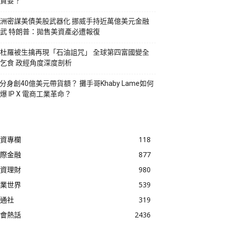
貪婪？
洲密謀美債美股武器化 挪威手持近萬億美元金融
武 特朗普：拋售美資產必遭報復
杜羅被生擒再現「石油詛咒」 全球第四富國變全
乞食 政經角度深度剖析
I分身創40億美元帶貨額？ 攤手哥Khaby Lame如何
爆 IP X 電商工業革命？
資專欄
118
際金融
877
資理財
980
業世界
539
通社
319
會熱話
2436