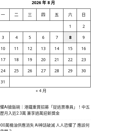
2026 年 8 月
一
二
三
四
五
六
日
1
2
3
4
5
6
7
8
9
10
11
12
13
14
15
16
17
18
19
20
21
22
23
24
25
26
27
28
29
30
31
« 4 月
懼AI搶飯碗｜港鐵重賞招募「捉逃票專員」！中五
歷月入近2.3萬 兼享過萬迎新獎金
800萬桶油供應消失 AI神話破滅 人人恐懼了 應該何