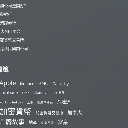
務公司邊間好?
擬銀行
港證券行
0大NFT平台
密貨幣交易所
港移民顧問公司
標籤
Apple
BNO
Casetify
binance
coinbase
lalamove
Grab
PEQ移民
八達通
working holiday
上市
低成本移民
加密貨幣
加拿大
加密貨幣交易所
品牌故事
富豪
地產
失業貸款