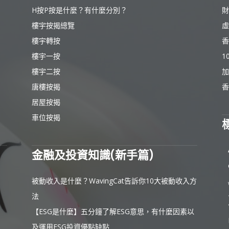
H按P按是什麼？有什麼分別？
財
樓宇按揭總覽
虛
樓宇轉按
香
樓宇一按
1
樓宇二按
加
唐樓按揭
香
居屋按揭
車位按揭
金融及投資知識(新手篇)
被動收入是什麼？WavingCat告訴你10大被動收入方
法
【ESG是什麼】五分鐘了解ESG意思，有什麼因素以
及運用ESG投資優點缺點