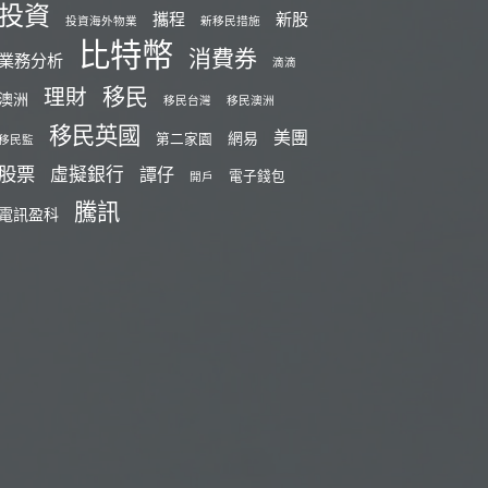
投資
攜程
新股
投資海外物業
新移民措施
比特幣
消費券
業務分析
滴滴
移民
理財
澳洲
移民台灣
移民澳洲
移民英國
美團
網易
第二家園
移民監
股票
虛擬銀行
譚仔
電子錢包
開戶
騰訊
電訊盈科