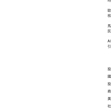
時
歐
核
馬
民
A
引
投
國
投
商
美
社