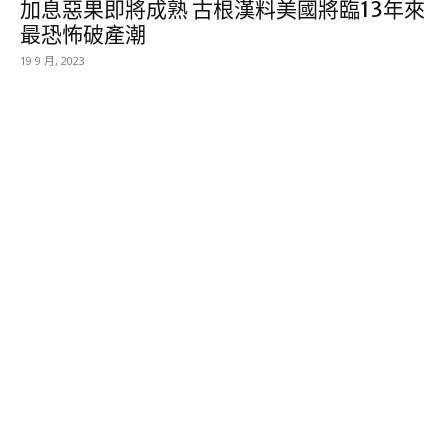
加息惡果即將成熟 古根漢料美國將臨13年來
最恐怖破產潮
19 9 月, 2023