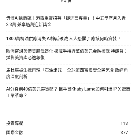
« 4 月
毋懼AI搶飯碗｜港鐵重賞招募「捉逃票專員」！中五學歷月入近
2.3萬 兼享過萬迎新獎金
1800萬桶油供應消失 AI神話破滅 人人恐懼了 應該何時貪婪？
歐洲密謀美債美股武器化 挪威手持近萬億美元金融核武 特朗普：
拋售美資產必遭報復
馬杜羅被生擒再現「石油詛咒」 全球第四富國變全民乞食 政經角
度深度剖析
AI分身創40億美元帶貨額？ 攤手哥Khaby Lame如何引爆 IP X 電商
工業革命？
投資專欄
118
國際金融
877