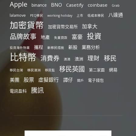
Apple
BNO
Casetify
coinbase
binance
Grab
八達通
lalamove
PEQ移民
working holiday
上市
低成本移民
加密貨幣
加拿大
加密貨幣交易所
投資
品牌故事
富豪
地產
失業貸款
攜程
新股
業務分析
投資海外物業
新移民措施
比特幣
消費券
移民
理財
澳洲
滴滴
移民英國
網易
第二家園
移民台灣
移民澳洲
移民監
股票
虛擬銀行
美團
譚仔
電子錢包
開戶
騰訊
電訊盈科