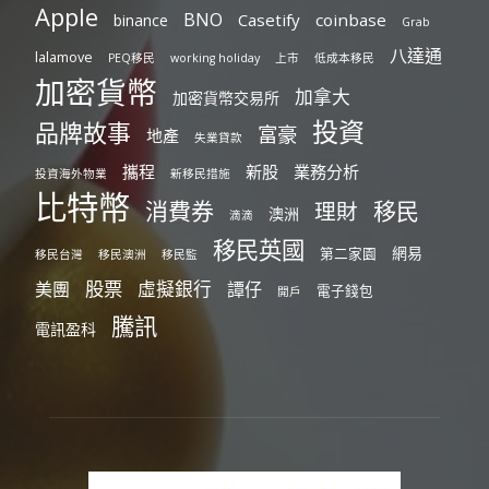
Apple
BNO
Casetify
coinbase
binance
Grab
八達通
lalamove
PEQ移民
working holiday
上市
低成本移民
加密貨幣
加拿大
加密貨幣交易所
投資
品牌故事
富豪
地產
失業貸款
攜程
新股
業務分析
投資海外物業
新移民措施
比特幣
消費券
移民
理財
澳洲
滴滴
移民英國
網易
第二家園
移民台灣
移民澳洲
移民監
股票
虛擬銀行
美團
譚仔
電子錢包
開戶
騰訊
電訊盈科