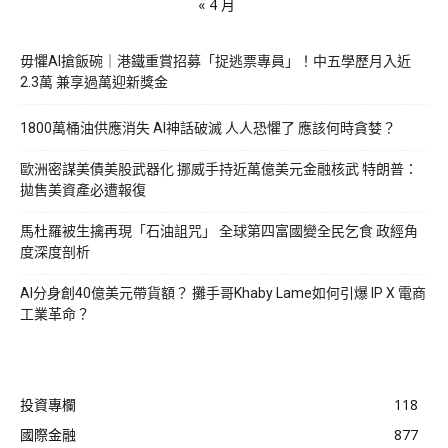
« 4 月
毋懼AI搶飯碗｜港鐵重賞招募「捉逃票專員」！中五學歷月入近
2.3萬 兼享過萬迎新獎金
1800萬桶油供應消失 AI神話破滅 人人恐懼了 應該何時貪婪？
歐洲密謀美債美股武器化 挪威手持近萬億美元金融核武 特朗普：
拋售美資產必遭報復
馬杜羅被生擒再現「石油詛咒」 全球第四富國變全民乞食 政經角
度深度剖析
AI分身創40億美元帶貨額？ 攤手哥Khaby Lame如何引爆 IP X 電商
工業革命？
投資專欄
118
國際金融
877