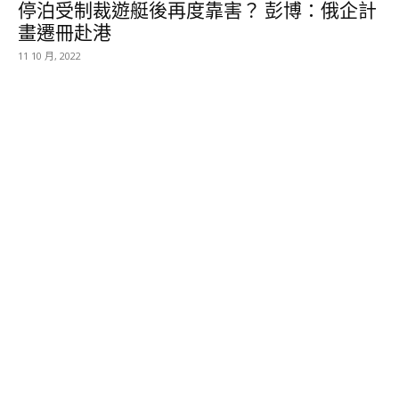
停泊受制裁遊艇後再度靠害？ 彭博：俄企計
畫遷冊赴港
11 10 月, 2022