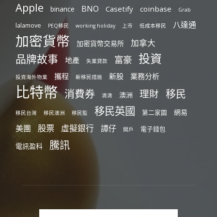
Apple
BNO
Casetify
coinbase
binance
Grab
八達通
lalamove
PEQ移民
working holiday
上市
低成本移民
加密貨幣
加拿大
加密貨幣交易所
投資
品牌故事
富豪
地產
失業貸款
攜程
新股
業務分析
投資海外物業
新移民措施
比特幣
消費券
移民
理財
澳洲
滴滴
移民英國
網易
第二家園
移民台灣
移民澳洲
移民監
股票
虛擬銀行
美團
譚仔
電子錢包
開戶
騰訊
電訊盈科