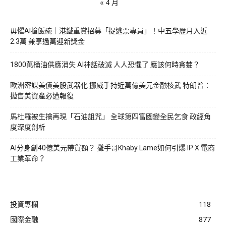
« 4 月
毋懼AI搶飯碗｜港鐵重賞招募「捉逃票專員」！中五學歷月入近
2.3萬 兼享過萬迎新獎金
1800萬桶油供應消失 AI神話破滅 人人恐懼了 應該何時貪婪？
歐洲密謀美債美股武器化 挪威手持近萬億美元金融核武 特朗普：
拋售美資產必遭報復
馬杜羅被生擒再現「石油詛咒」 全球第四富國變全民乞食 政經角
度深度剖析
AI分身創40億美元帶貨額？ 攤手哥Khaby Lame如何引爆 IP X 電商
工業革命？
投資專欄
118
國際金融
877