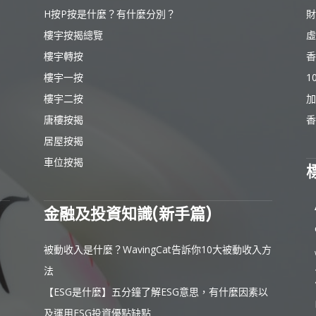
H按P按是什麼？有什麼分別？
財
樓宇按揭總覽
虛
樓宇轉按
香
樓宇一按
1
樓宇二按
加
唐樓按揭
香
居屋按揭
車位按揭
金融及投資知識(新手篇)
被動收入是什麼？WavingCat告訴你10大被動收入方
法
【ESG是什麼】五分鐘了解ESG意思，有什麼因素以
及運用ESG投資優點缺點