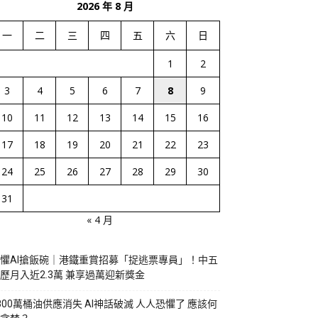
2026 年 8 月
一
二
三
四
五
六
日
1
2
3
4
5
6
7
8
9
10
11
12
13
14
15
16
17
18
19
20
21
22
23
24
25
26
27
28
29
30
31
« 4 月
懼AI搶飯碗｜港鐵重賞招募「捉逃票專員」！中五
歷月入近2.3萬 兼享過萬迎新獎金
800萬桶油供應消失 AI神話破滅 人人恐懼了 應該何