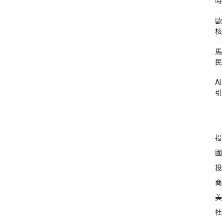
時
歐
核
馬
民
A
引
投
國
投
商
美
社