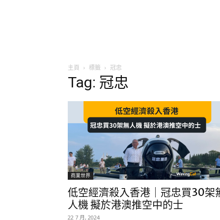
主頁
標籤
冠忠
Tag: 冠忠
商業世界
低空經濟殺入香港｜冠忠買30架
人機 擬於港澳推空中的士
22 7 月, 2024