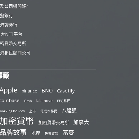
務公司邊間好?
擬銀行
港證券行
0大NFT平台
密貨幣交易所
港移民顧問公司
標籤
Apple
BNO
Casetify
binance
coinbase
lalamove
Grab
PEQ移民
八達通
working holiday
上市
低成本移民
加密貨幣
加拿大
加密貨幣交易所
品牌故事
富豪
地產
失業貸款