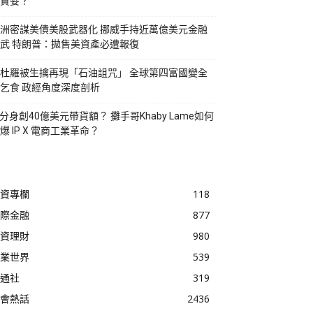
貪婪？
洲密謀美債美股武器化 挪威手持近萬億美元金融
武 特朗普：拋售美資產必遭報復
杜羅被生擒再現「石油詛咒」 全球第四富國變全
乞食 政經角度深度剖析
I分身創40億美元帶貨額？ 攤手哥Khaby Lame如何
爆 IP X 電商工業革命？
資專欄
118
際金融
877
資理財
980
業世界
539
通社
319
會熱話
2436