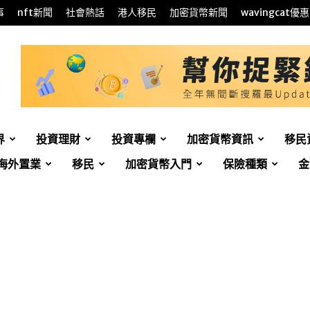
事
nft新聞
社會熱話
港人移民
加密貨幣新聞
wavingcat優惠
界
投資理財
投資專欄
加密貨幣資訊
移民
海外置業
移民
加密貨幣入門
保險種類
金