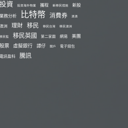
投資
攜程
新股
投資海外物業
新移民措施
比特幣
消費券
業務分析
滴滴
移民
理財
澳洲
移民台灣
移民澳洲
移民英國
美團
網易
第二家園
移民監
股票
虛擬銀行
譚仔
電子錢包
開戶
騰訊
電訊盈科