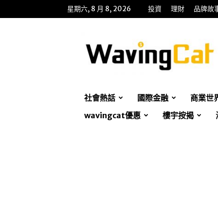
星期六, 8 月 8, 2026
投資
理財
品牌故
WavingCat
招
財
貓
社會熱話
國際金融
商業世
wavingcat優惠
樓宇按揭