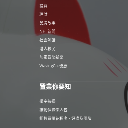
投資
理財
品牌故事
NFT新聞
社會熱話
港人移民
加密貨幣新聞
WavingCat優惠
置業你要知
樓宇按揭
按揭保險懶人包
細數買樓花程序、好處及風險