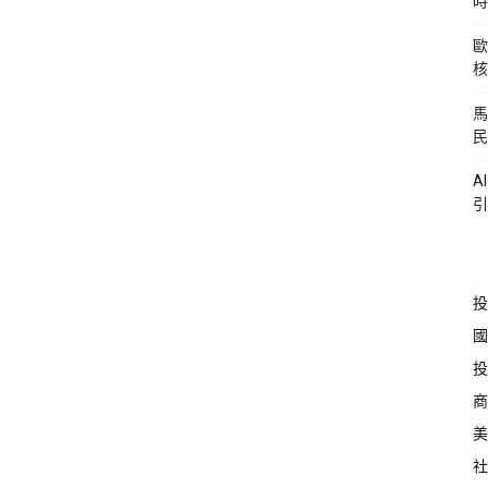
時
歐
核
馬
民
A
引
投
國
投
商
美
社