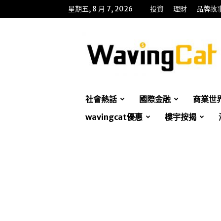
星期五, 8 月 7, 2026
投資
理財
品牌故
WavingCat
招
財
貓
社會熱話
國際金融
商業世
wavingcat優惠
樓宇按揭