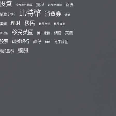
投資
攜程
新股
投資海外物業
新移民措施
比特幣
消費券
業務分析
滴滴
移民
理財
澳洲
移民台灣
移民澳洲
移民英國
美團
網易
第二家園
移民監
股票
虛擬銀行
譚仔
電子錢包
開戶
騰訊
電訊盈科