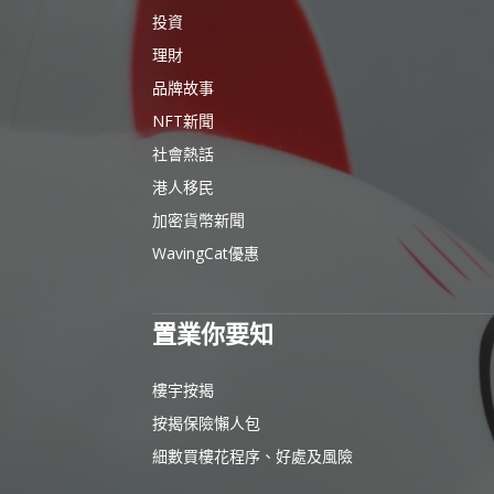
投資
理財
品牌故事
NFT新聞
社會熱話
港人移民
加密貨幣新聞
WavingCat優惠
置業你要知
樓宇按揭
按揭保險懶人包
細數買樓花程序、好處及風險