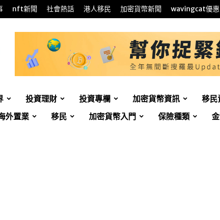
事
nft新聞
社會熱話
港人移民
加密貨幣新聞
wavingcat優惠
界
投資理財
投資專欄
加密貨幣資訊
移民
海外置業
移民
加密貨幣入門
保險種類
金