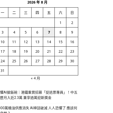
2026 年 8 月
一
二
三
四
五
六
日
1
2
3
4
5
6
7
8
9
10
11
12
13
14
15
16
17
18
19
20
21
22
23
24
25
26
27
28
29
30
31
« 4 月
懼AI搶飯碗｜港鐵重賞招募「捉逃票專員」！中五
歷月入近2.3萬 兼享過萬迎新獎金
800萬桶油供應消失 AI神話破滅 人人恐懼了 應該何