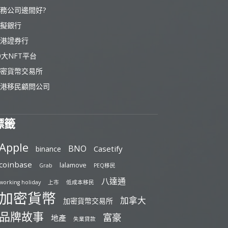
務公司邊間好?
擬銀行
港證券行
0大NFT平台
密貨幣交易所
港移民顧問公司
標籤
Apple
BNO
Casetify
binance
coinbase
lalamove
Grab
PEQ移民
八達通
working holiday
上市
低成本移民
加密貨幣
加拿大
加密貨幣交易所
品牌故事
富豪
地產
失業貸款