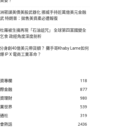
貪婪？
洲密謀美債美股武器化 挪威手持近萬億美元金融
武 特朗普：拋售美資產必遭報復
杜羅被生擒再現「石油詛咒」 全球第四富國變全
乞食 政經角度深度剖析
I分身創40億美元帶貨額？ 攤手哥Khaby Lame如何
爆 IP X 電商工業革命？
資專欄
118
際金融
877
資理財
980
業世界
539
通社
319
會熱話
2436