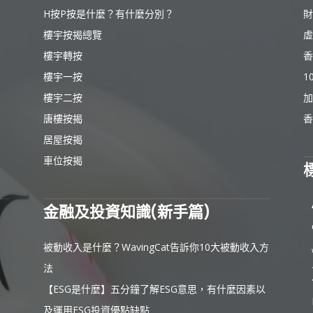
H按P按是什麼？有什麼分別？
財
樓宇按揭總覽
虛
樓宇轉按
香
樓宇一按
1
樓宇二按
加
唐樓按揭
香
居屋按揭
車位按揭
金融及投資知識(新手篇)
被動收入是什麼？WavingCat告訴你10大被動收入方
法
【ESG是什麼】五分鐘了解ESG意思，有什麼因素以
及運用ESG投資優點缺點