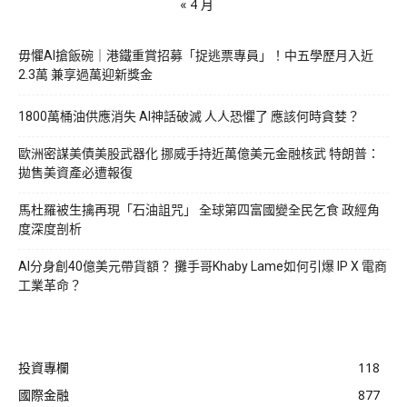
« 4 月
毋懼AI搶飯碗｜港鐵重賞招募「捉逃票專員」！中五學歷月入近
2.3萬 兼享過萬迎新獎金
1800萬桶油供應消失 AI神話破滅 人人恐懼了 應該何時貪婪？
歐洲密謀美債美股武器化 挪威手持近萬億美元金融核武 特朗普：
拋售美資產必遭報復
馬杜羅被生擒再現「石油詛咒」 全球第四富國變全民乞食 政經角
度深度剖析
AI分身創40億美元帶貨額？ 攤手哥Khaby Lame如何引爆 IP X 電商
工業革命？
投資專欄
118
國際金融
877