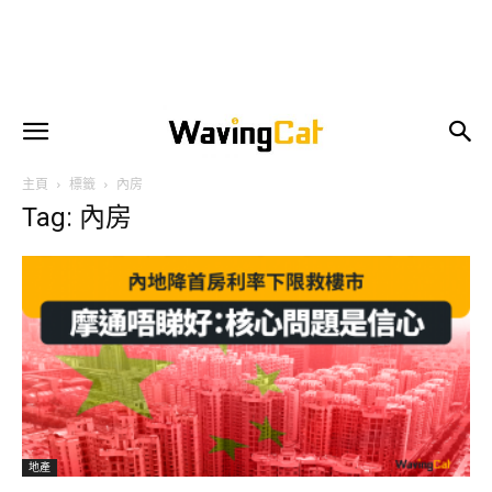
主頁
標籤
內房
Tag: 內房
地產