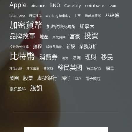
Apple
BNO
Casetify
coinbase
binance
Grab
八達通
lalamove
PEQ移民
working holiday
上市
低成本移民
加密貨幣
加拿大
加密貨幣交易所
投資
品牌故事
富豪
地產
失業貸款
攜程
新股
業務分析
投資海外物業
新移民措施
比特幣
消費券
移民
理財
澳洲
滴滴
移民英國
網易
第二家園
移民台灣
移民澳洲
移民監
股票
虛擬銀行
美團
譚仔
電子錢包
開戶
騰訊
電訊盈科