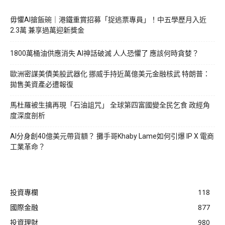
毋懼AI搶飯碗｜港鐵重賞招募「捉逃票專員」！中五學歷月入近
2.3萬 兼享過萬迎新獎金
1800萬桶油供應消失 AI神話破滅 人人恐懼了 應該何時貪婪？
歐洲密謀美債美股武器化 挪威手持近萬億美元金融核武 特朗普：
拋售美資產必遭報復
馬杜羅被生擒再現「石油詛咒」 全球第四富國變全民乞食 政經角
度深度剖析
AI分身創40億美元帶貨額？ 攤手哥Khaby Lame如何引爆 IP X 電商
工業革命？
投資專欄
118
國際金融
877
投資理財
980