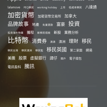
八達通
lalamove
PEQ移民
working holiday
上市
低成本移民
加密貨幣
加拿大
加密貨幣交易所
投資
品牌故事
富豪
地產
失業貸款
攜程
新股
業務分析
投資海外物業
新移民措施
比特幣
消費券
移民
理財
澳洲
滴滴
移民英國
網易
第二家園
移民台灣
移民澳洲
移民監
股票
虛擬銀行
美團
譚仔
電子錢包
開戶
騰訊
電訊盈科