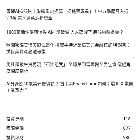
毋懼AI搶飯碗｜港鐵重賞招募「捉逃票專員」！中五學歷月入近
2.3萬 兼享過萬迎新獎金
1800萬桶油供應消失 AI神話破滅 人人恐懼了 應該何時貪婪？
歐洲密謀美債美股武器化 挪威手持近萬億美元金融核武 特朗普：
拋售美資產必遭報復
馬杜羅被生擒再現「石油詛咒」 全球第四富國變全民乞食 政經角
度深度剖析
AI分身創40億美元帶貨額？ 攤手哥Khaby Lame如何引爆 IP X 電商
工業革命？
投資專欄
118
國際金融
877
投資理財
980