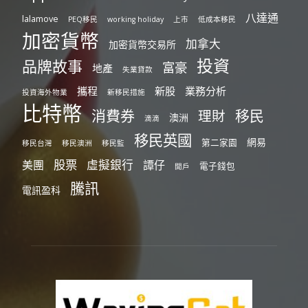
八達通
lalamove
PEQ移民
working holiday
上市
低成本移民
加密貨幣
加拿大
加密貨幣交易所
投資
品牌故事
富豪
地產
失業貸款
攜程
新股
業務分析
投資海外物業
新移民措施
比特幣
消費券
移民
理財
澳洲
滴滴
移民英國
網易
第二家園
移民台灣
移民澳洲
移民監
股票
虛擬銀行
美團
譚仔
電子錢包
開戶
騰訊
電訊盈科