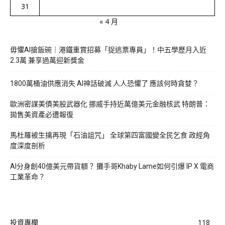
31
« 4 月
毋懼AI搶飯碗｜港鐵重賞招募「捉逃票專員」！中五學歷月入近
2.3萬 兼享過萬迎新獎金
1800萬桶油供應消失 AI神話破滅 人人恐懼了 應該何時貪婪？
歐洲密謀美債美股武器化 挪威手持近萬億美元金融核武 特朗普：
拋售美資產必遭報復
馬杜羅被生擒再現「石油詛咒」 全球第四富國變全民乞食 政經角
度深度剖析
AI分身創40億美元帶貨額？ 攤手哥Khaby Lame如何引爆 IP X 電商
工業革命？
投資專欄
118