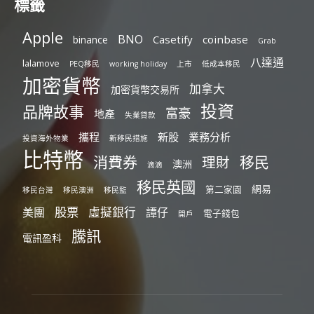
標籤
Apple
BNO
Casetify
coinbase
binance
Grab
八達通
lalamove
PEQ移民
working holiday
上市
低成本移民
加密貨幣
加拿大
加密貨幣交易所
投資
品牌故事
富豪
地產
失業貸款
攜程
新股
業務分析
投資海外物業
新移民措施
比特幣
消費券
移民
理財
澳洲
滴滴
移民英國
網易
第二家園
移民台灣
移民澳洲
移民監
股票
虛擬銀行
美團
譚仔
電子錢包
開戶
騰訊
電訊盈科