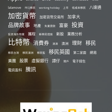
八達通
lalamove
PEQ移民
working holiday
上市
低成本移民
加密貨幣
加拿大
加密貨幣交易所
投資
品牌故事
富豪
地產
失業貸款
攜程
新股
業務分析
投資海外物業
新移民措施
比特幣
消費券
移民
理財
澳洲
滴滴
移民英國
網易
第二家園
移民台灣
移民澳洲
移民監
股票
虛擬銀行
美團
譚仔
電子錢包
開戶
騰訊
電訊盈科