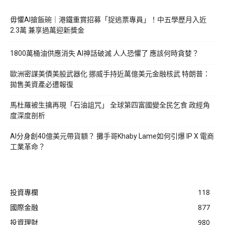
毋懼AI搶飯碗｜港鐵重賞招募「捉逃票專員」！中五學歷月入近
2.3萬 兼享過萬迎新獎金
1800萬桶油供應消失 AI神話破滅 人人恐懼了 應該何時貪婪？
歐洲密謀美債美股武器化 挪威手持近萬億美元金融核武 特朗普：
拋售美資產必遭報復
馬杜羅被生擒再現「石油詛咒」 全球第四富國變全民乞食 政經角
度深度剖析
AI分身創40億美元帶貨額？ 攤手哥Khaby Lame如何引爆 IP X 電商
工業革命？
投資專欄
118
國際金融
877
投資理財
980