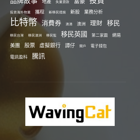
投資
品牌故事
富豪
地產
失業貸款
攜程
新股
業務分析
投資海外物業
新移民措施
比特幣
消費券
移民
理財
澳洲
滴滴
移民英國
網易
第二家園
移民台灣
移民澳洲
移民監
股票
虛擬銀行
美團
譚仔
電子錢包
開戶
騰訊
電訊盈科