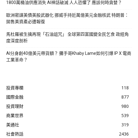
1800萬桶油供應消失 AI神話破滅 人人恐懼了 應該何時貪婪？
歐洲密謀美債美股武器化 挪威手持近萬億美元金融核武 特朗普：
拋售美資產必遭報復
馬杜羅被生擒再現「石油詛咒」 全球第四富國變全民乞食 政經角
度深度剖析
AI分身創40億美元帶貨額？ 攤手哥Khaby Lame如何引爆 IP X 電商
工業革命？
投資專欄
118
國際金融
877
投資理財
980
商業世界
539
美通社
319
社會熱話
2436