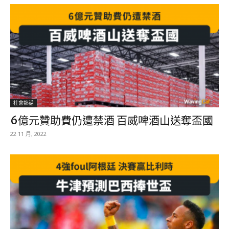
社會熱話
6億元贊助費仍遭禁酒 百威啤酒山送奪盃國
22 11 月, 2022