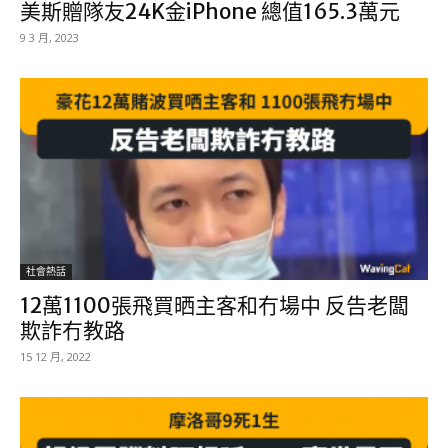
美斯贈隊友24K金iPhone 總值165.3萬元
9 3 月, 2023
社會熱話
12萬1100張飛買晒主客和冇場中 反告老闆
欺詐冇教路
15 12 月, 2022