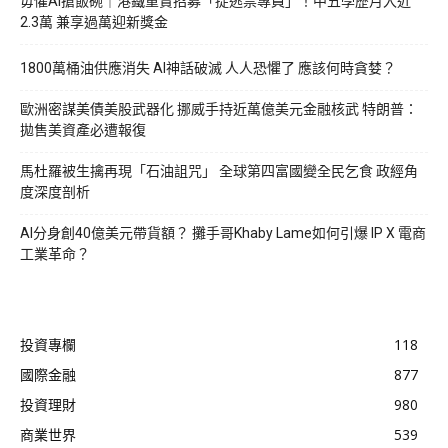
毋懼AI搶飯碗｜港鐵重賞招募「捉逃票專員」！中五學歷月入近
2.3萬 兼享過萬迎新獎金
1800萬桶油供應消失 AI神話破滅 人人恐懼了 應該何時貪婪？
歐洲密謀美債美股武器化 挪威手持近萬億美元金融核武 特朗普：
拋售美資產必遭報復
馬杜羅被生擒再現「石油詛咒」 全球第四富國變全民乞食 政經角
度深度剖析
AI分身創40億美元帶貨額？ 攤手哥Khaby Lame如何引爆 IP X 電商
工業革命？
投資專欄
118
國際金融
877
投資理財
980
商業世界
539