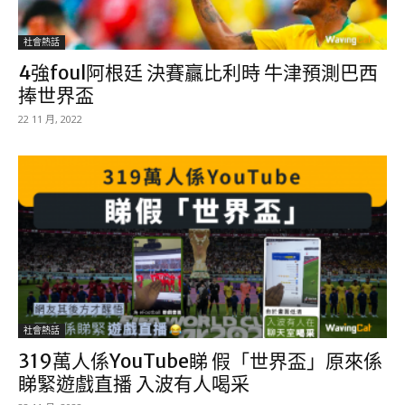
社會熱話
4強foul阿根廷 決賽贏比利時 牛津預測巴西
捧世界盃
22 11 月, 2022
社會熱話
319萬人係YouTube睇 假「世界盃」原來係
睇緊遊戲直播 入波有人喝采