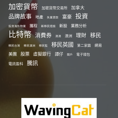
加密貨幣
加拿大
加密貨幣交易所
投資
品牌故事
富豪
地產
失業貸款
攜程
新股
業務分析
投資海外物業
新移民措施
比特幣
消費券
移民
理財
澳洲
滴滴
移民英國
網易
第二家園
移民台灣
移民澳洲
移民監
股票
虛擬銀行
美團
譚仔
電子錢包
開戶
騰訊
電訊盈科