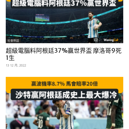
社會熱話
超級電腦料阿根廷37%贏世界盃 摩洛哥9死
1生
13 12 月, 2022