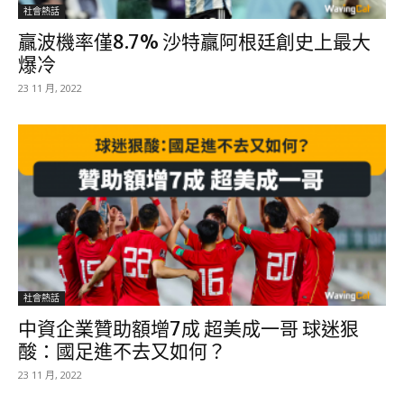
社會熱話
贏波機率僅8.7% 沙特贏阿根廷創史上最大
爆冷
23 11 月, 2022
社會熱話
中資企業贊助額增7成 超美成一哥 球迷狠
酸：國足進不去又如何？
23 11 月, 2022