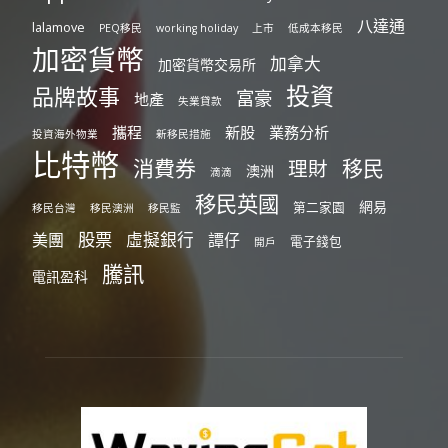
八達通
lalamove
PEQ移民
working holiday
上市
低成本移民
加密貨幣
加拿大
加密貨幣交易所
投資
品牌故事
富豪
地產
失業貸款
攜程
新股
業務分析
投資海外物業
新移民措施
比特幣
消費券
移民
理財
澳洲
滴滴
移民英國
網易
第二家園
移民台灣
移民澳洲
移民監
股票
虛擬銀行
美團
譚仔
電子錢包
開戶
騰訊
電訊盈科