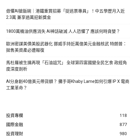
毋懼AI搶飯碗｜港鐵重賞招募「捉逃票專員」！中五學歷月入近
2.3萬 兼享過萬迎新獎金
1800萬桶油供應消失 AI神話破滅 人人恐懼了 應該何時貪婪？
歐洲密謀美債美股武器化 挪威手持近萬億美元金融核武 特朗普：
拋售美資產必遭報復
馬杜羅被生擒再現「石油詛咒」 全球第四富國變全民乞食 政經角
度深度剖析
AI分身創40億美元帶貨額？ 攤手哥Khaby Lame如何引爆 IP X 電商
工業革命？
投資專欄
118
國際金融
877
投資理財
980