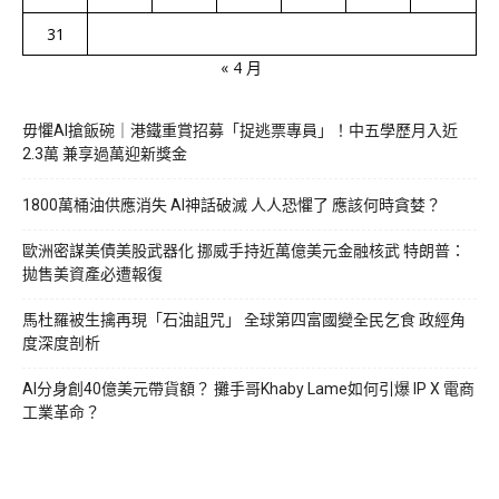
31
« 4 月
毋懼AI搶飯碗｜港鐵重賞招募「捉逃票專員」！中五學歷月入近
2.3萬 兼享過萬迎新獎金
1800萬桶油供應消失 AI神話破滅 人人恐懼了 應該何時貪婪？
歐洲密謀美債美股武器化 挪威手持近萬億美元金融核武 特朗普：
拋售美資產必遭報復
馬杜羅被生擒再現「石油詛咒」 全球第四富國變全民乞食 政經角
度深度剖析
AI分身創40億美元帶貨額？ 攤手哥Khaby Lame如何引爆 IP X 電商
工業革命？