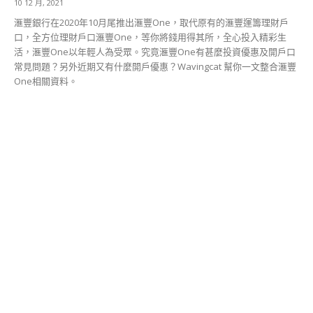
10 12 月, 2021
滙豐銀行在2020年10月尾推出滙豐One，取代原有的滙豐運籌理財戶
口，全方位理財戶口滙豐One，等你將錢用得其所，全心投入精彩生
活，滙豐One以年輕人為受眾。究竟滙豐One有甚麼投資優惠及開戶口
常見問題？另外近期又有什麼開戶優惠？Wavingcat 幫你一文整合滙豐
One相關資料。