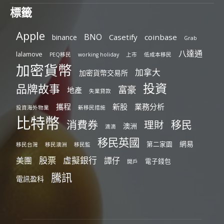
標籤
Apple
BNO
Casetify
coinbase
binance
Grab
八達通
lalamove
PEQ移民
working holiday
上市
低成本移民
加密貨幣
加拿大
加密貨幣交易所
投資
品牌故事
富豪
地產
失業貸款
攜程
新股
業務分析
投資海外物業
新移民措施
比特幣
消費券
移民
理財
澳洲
滴滴
移民英國
網易
第二家園
移民台灣
移民澳洲
移民監
股票
虛擬銀行
美團
譚仔
電子錢包
開戶
騰訊
電訊盈科