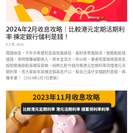
2024年2月收息攻略｜比較港元定期活期利
率 揀定銀行儲利是錢！
9 2 月, 2024
閒錢收息，不外乎希望利息高而風險低，最好係零風險添，輕輕鬆鬆錢
搵錢，用時間賺被動收入，將本金滾大。所以呢，筆者呢度就唔提收息
股呢啲風險較高嘅投資喇，純粹比較今個月嘅港元定期利率同埋港元活
期利率，等大家新年前揀定個高息戶口，幫自己或仔女儲起利是錢，再
賺多筆！（2024年2月7日更新）