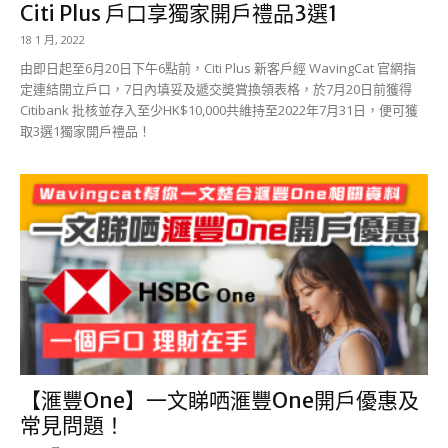
Citi Plus 戶口享獨家開戶禮品3選1
18 1 月, 2022
由即日起至6月20日下午6點前，Citi Plus 新客戶經 WavingCat 官網指
定連結開立戶口，7日內填妥及遞交奬賞換領表格，於7月20日前獲得
Citibank 批核並存入至少HK$10,000共維持至2022年7月31日，便可獲
取3選1獨家開戶禮品！
【滙豐One】一文睇哂滙豐One開戶優惠及
常見問題！