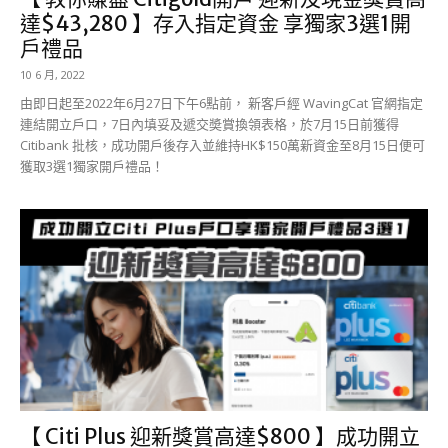
達$43,280 】存入指定資金 享獨家3選1開
戶禮品
10 6 月, 2022
由即日起至2022年6月27日下午6點前， 新客戶經 WavingCat 官網指定
連結開立戶口，7日內填妥及遞交奬賞換領表格，於7月15日前獲得
Citibank 批核，成功開戶後存入並維持HK$150萬新資金至8月15日便可
獲取3選1獨家開戶禮品！
【 Citi Plus 迎新獎賞高達$800 】成功開立