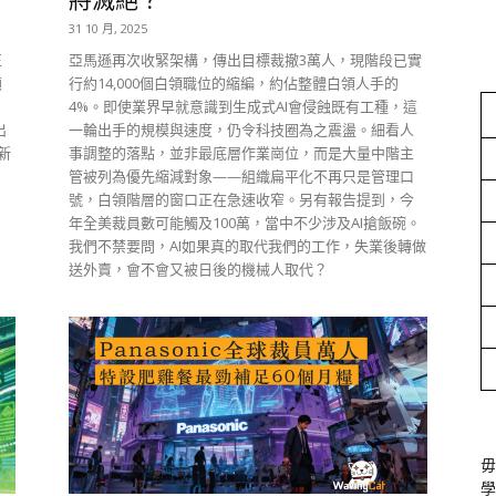
31 10 月, 2025
正
亞馬遜再次收緊架構，傳出目標裁撤3萬人，現階段已實
顧
行約14,000個白領職位的縮編，約佔整體白領人手的
，
4%。即使業界早就意識到生成式AI會侵蝕既有工種，這
出
一輪出手的規模與速度，仍令科技圈為之震盪。細看人
迎新
事調整的落點，並非最底層作業崗位，而是大量中階主
。
管被列為優先縮減對象——組織扁平化不再只是管理口
號，白領階層的窗口正在急速收窄。另有報告提到，今
年全美裁員數可能觸及100萬，當中不少涉及AI搶飯碗。
我們不禁要問，AI如果真的取代我們的工作，失業後轉做
送外賣，會不會又被日後的機械人取代？
毋
學