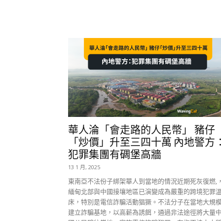
華人淪「會走路的人民幣」 豬仔
「炒價」升至三四十萬 內地警方
犯罪集團有碉堡高牆
13 1 月, 2025
東南亞不法份子綁架華人到當地的情況近期死灰復燃,
緬甸北部與中國接壤地區已演變成為嚴重的跨境犯罪
床，特別是電信詐騙活動猖獗。不法分子在當地大規
建立詐騙基地，以高薪為誘餌，通過非法途徑將大量