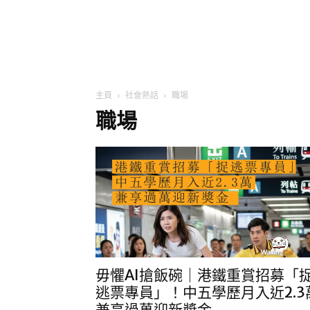
主頁
社會熱話
職場
職場
毋懼AI搶飯碗｜港鐵重賞招募「
逃票專員」！中五學歷月入近2.3
兼享過萬迎新獎金