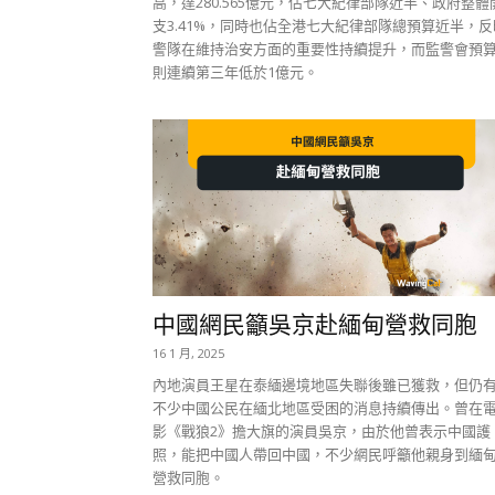
高，達280.565億元，佔七大紀律部隊近半、政府整體
支3.41%，同時也佔全港七大紀律部隊總預算近半，反
警隊在維持治安方面的重要性持續提升，而監警會預
則連續第三年低於1億元。
中國網民籲吳京赴緬甸營救同胞
16 1 月, 2025
內地演員王星在泰緬邊境地區失聯後雖已獲救，但仍
不少中國公民在緬北地區受困的消息持續傳出。曾在
影《戰狼2》擔大旗的演員吳京，由於他曾表示中國護
照，能把中國人帶回中國，不少網民呼籲他親身到緬
營救同胞。