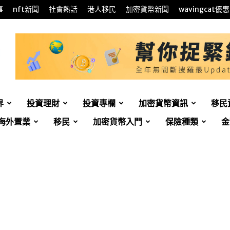
事
nft新聞
社會熱話
港人移民
加密貨幣新聞
wavingcat優惠
界
投資理財
投資專欄
加密貨幣資訊
移民
海外置業
移民
加密貨幣入門
保險種類
金