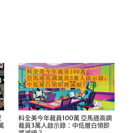
捉
料全美今年裁員100萬 亞馬遜高調
萬
裁員3萬人啟示錄：中低層白領即
將滅絕？