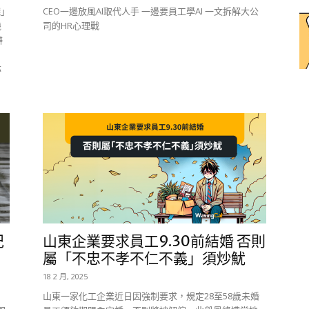
錢」
CEO一邊放風AI取代人手 一邊要員工學AI 一文拆解大公
機
司的HR心理戰
辦
，
亦
紀
山東企業要求員工9.30前結婚 否則
屬「不忠不孝不仁不義」須炒魷
18 2 月, 2025
山東一家化工企業近日因強制要求，規定28至58歲未婚