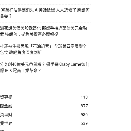
800萬桶油供應消失 AI神話破滅 人人恐懼了 應該何
貪婪？
洲密謀美債美股武器化 挪威手持近萬億美元金融
武 特朗普：拋售美資產必遭報復
杜羅被生擒再現「石油詛咒」 全球第四富國變全
乞食 政經角度深度剖析
I分身創40億美元帶貨額？ 攤手哥Khaby Lame如何
爆 IP X 電商工業革命？
資專欄
118
際金融
877
資理財
980
業世界
539