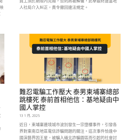
開
員工須於期限內完婚，否則將被解僱，此舉最終遭當地
映
人社局介入糾正，責令撤回違法規定。
算
難忍電騙工作壓大 泰男柬埔寨總部
跳樓死 泰前首相他信：基地疑由中
國人掌控
有
電
13 1 月, 2025
近日，柬埔寨邊境城市波別發生一宗墮樓事件，引發各
甸
界對東南亞地區電信詐騙問題的關注。這次事件恰逢中
國演藝界因王星，被騙入緬北詐騙園區而引起的社會討