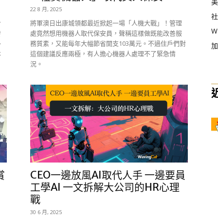
美
22 8 月, 2025
社
令
將軍澳日出康城領都最近掀起一場「人機大戰」！管理
W
發
處竟然想用機器人取代保安員，聲稱這樣做既能改善服
外
務質素，又能每年大幅節省開支103萬元。不過住戶們對
加
本
這個建議反應兩極，有人擔心機器人處理不了緊急情
況。
賞
CEO一邊放風AI取代人手 一邊要員
工學AI 一文拆解大公司的HR心理
戰
30 6 月, 2025