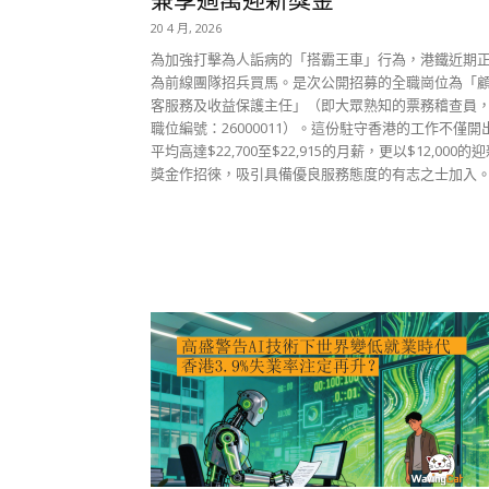
20 4 月, 2026
為加強打擊為人詬病的「搭霸王車」行為，港鐵近期
為前線團隊招兵買馬。是次公開招募的全職崗位為「
客服務及收益保護主任」（即大眾熟知的票務稽查員
職位編號：26000011）。這份駐守香港的工作不僅開
平均高達$22,700至$22,915的月薪，更以$12,000的
獎金作招徠，吸引具備優良服務態度的有志之士加入