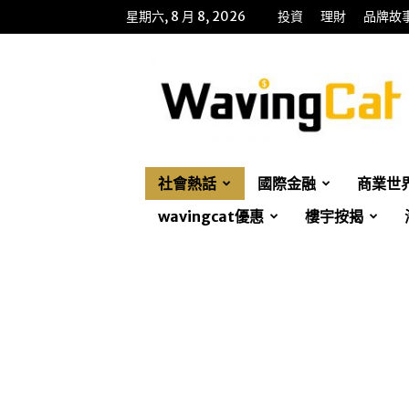
星期六, 8 月 8, 2026
投資
理財
品牌故
WavingCat
招
財
貓
社會熱話
國際金融
商業世
wavingcat優惠
樓宇按揭