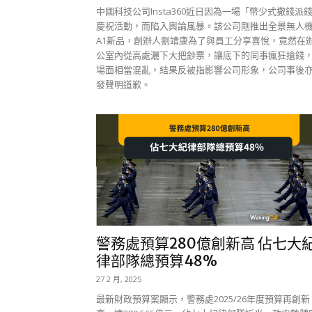
中國科技公司Insta360近日因為一場「幣少式撒錢派
慶祝活動，而陷入輿論風暴。該公司剛推出全景無人
A1新品，創辦人劉靖康為了與員工分享喜悅，竟然在
公室內從高處灑下大把鈔票，讓底下的同事瘋狂搶錢
場面相當混亂，結果反被指影響公司形象，公司事後
發聲明道歉。
警務處預算280億創新高 佔七大
律部隊總預算48%
27 2 月, 2025
最新財政預算案顯示，警務處2025/26年度預算再創新