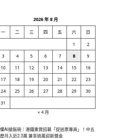
2026 年 8 月
一
二
三
四
五
六
日
1
2
3
4
5
6
7
8
9
10
11
12
13
14
15
16
17
18
19
20
21
22
23
24
25
26
27
28
29
30
31
« 4 月
懼AI搶飯碗｜港鐵重賞招募「捉逃票專員」！中五
歷月入近2.3萬 兼享過萬迎新獎金