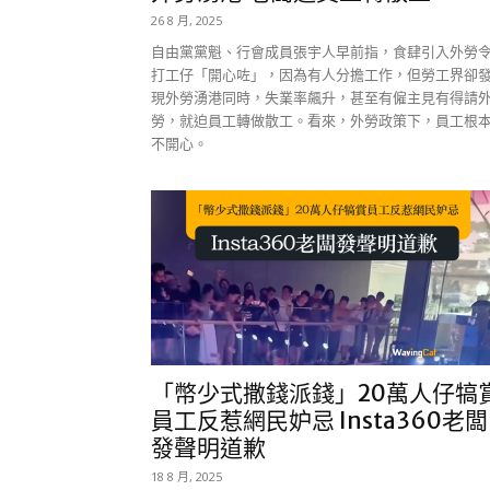
26 8 月, 2025
自由黨黨魁、行會成員張宇人早前指，食肆引入外勞
打工仔「開心咗」，因為有人分擔工作，但勞工界卻
現外勞湧港同時，失業率飆升，甚至有僱主見有得請
勞，就迫員工轉做散工。看來，外勞政策下，員工根
不開心。
「幣少式撒錢派錢」20萬人仔犒
員工反惹網民妒忌 Insta360老闆
發聲明道歉
18 8 月, 2025