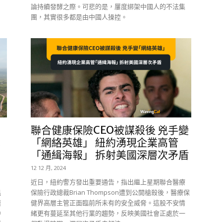
論持續發酵之際。可悲的是，屢度綁架中國人的不法集
團，其實很多都是由中國人操控。
聯合健康保險CEO被謀殺後 兇手變
：
「網絡英雄」 紐約湧現企業高管
「通緝海報」 拆射美國深層次矛盾
12 12 月, 2024
，
近日，紐約警方發出重要通告，指出繼上星期聯合醫療
溫
保險行政總裁Brian Thompson遭到公開槍殺後，醫療保
模
健界高層主管正面臨前所未有的安全威脅。這股不安情
中
緒更有蔓延至其他行業的趨勢，反映美國社會正處於一