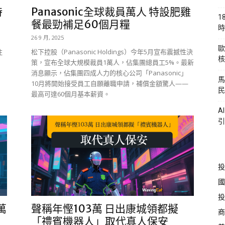
時
Panasonic全球裁員萬人 特設肥雞
1
餐最勁補足60個月糧
時
26 9 月, 2025
歐
注
松下控股（Panasonic Holdings）今年5月宣布震撼性決
核
策，宣布全球大規模裁員1萬人，佔集團總員工5%。最新
消息顯示，佔集團四成人力的核心公司「Panasonic」
馬
10月將開始接受員工自願離職申請，補償金額驚人——
民
最高可達60個月基本薪資。
A
引
投
國
投
萬
聲稱年慳103萬 日出康城領都擬
商
「禮賓機器人」取代真人保安