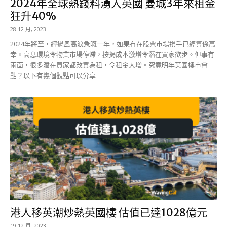
2024年全球熱錢料湧入英國 曼城3年來租金
狂升40%
28 12 月, 2023
2024年將至，經過風高浪急嘅一年，如果冇在股票市場損手已經算係萬
幸。高息環境令物業市場停滯，按揭成本激增令潛在買家欲步。但事有
兩面，很多潛在買家都改買為租，令租金大增。究竟明年英國樓市會
點？以下有幾個觀點可以分享
港人移英潮炒熱英國樓 估值已達1028億元
19 12 月, 2023