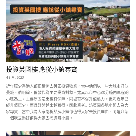
投資英國樓 應從小鎮尋寶
4 9 月, 2023
近年唔少香港人都很積極去英國投資物業，當中他們以一些大城市好似
曼城、伯明翰、倫敦作為主要投資對象。尤其以市中心30分鐘內車程的
小區為主，主要原因是出租有保障，同埋有不俗升值潛力。但呢幾年已
經升值唔少，而且好盤越來越難得。因此筆者走訪英國各地小鎮去為大
家尋寶，當中我為大家剖析點解小鎮係值得大家去投資理由，同埋介紹
一個我去過好值得大家去考慮嘅小鎮。