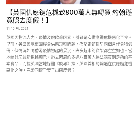
【英國供應鏈危機致800萬人無嘢買 約翰遜
竟照去度假！】
11 10 月, 2021
英國因物流人力、疫情及脫歐等因素，引致是次供應鏈危機惡化至今。
早前，英國民眾更因糧食供應短缺問題，為聖誕節提早兩個月作食物儲
備，但情況如同香港疫情初起的景況，許多超市的貨架都空空如也。當
地統計局最新數據顯示，過去兩周約多達八百萬人無法購買到足夠的基
本食品。而據英國當地媒體《鏡報》指，英國首相約翰遜在供應鏈危機
惡化之時，竟帶同懷孕妻子出國度假？