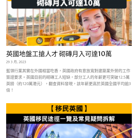
英國地盤工搶人才 砌磚月入可達10萬
29 3 月, 2023
藍領行業其實在外國相當吃香，英國政府有意放寬對建築業外勞的工作
簽證要求。英國目前的砌磚工人短缺，部分工人的年薪更可突破12.5萬
英鎊（約120萬港元），翻查資料發現，該年薪更高於英國全國平均逾3
倍！