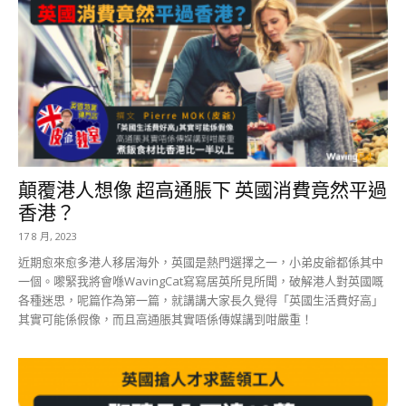
顛覆港人想像 超高通脹下 英國消費竟然平過
香港？
17 8 月, 2023
近期愈來愈多港人移居海外，英國是熱門選擇之一，小弟皮爺都係其中
一個。嚟緊我將會喺WavingCat寫寫居英所見所聞，破解港人對英國嘅
各種迷思，呢篇作為第一篇，就講講大家長久覺得「英國生活費好高」
其實可能係假像，而且高通脹其實唔係傳媒講到咁嚴重！