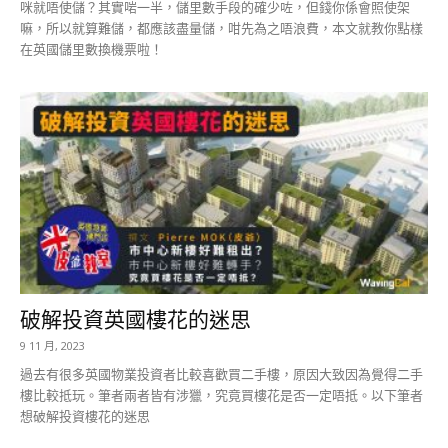
咪就唔使儲？其實啱一半，儲里數手段的確少咗，但錢你係會照使架
嘛，所以就算難儲，都應該盡量儲，咁先為之唔浪費，本文就教你點樣
在英國儲里數換機票啦！
破解投資英國樓花的迷思
9 11 月, 2023
過去有很多英國物業投資者比較喜歡買二手樓，原因大致因為覺得二手
樓比較抵玩。筆者兩者皆有涉獵，究竟買樓花是否一定唔抵。以下筆者
想破解投資樓花的迷思