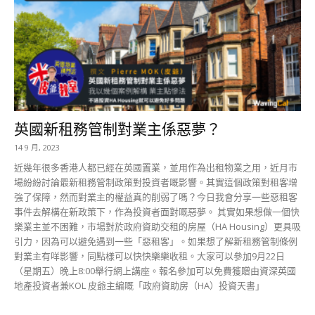
英國新租務管制對業主係惡夢？
14 9 月, 2023
近幾年很多香港人都已經在英國置業，並用作為出租物業之用，近月市
場紛紛討論最新租務管制政策對投資者嘅影響。其實這個政策對租客增
強了保障，然而對業主的權益真的削弱了嗎？今日我會分享一些惡租客
事件去解構在新政策下，作為投資者面對嘅惡夢。 其實如果想做一個快
樂業主並不困難，市場對於政府資助交租的房屋（HA Housing）更具吸
引力，因為可以避免遇到一些「惡租客」。如果想了解新租務管制條例
對業主有咩影響，同點樣可以快快樂樂收租。大家可以參加9月22日
（星期五）晚上8:00舉行網上講座。報名參加可以免費獲贈由資深英國
地產投資者兼KOL 皮爺主編嘅「政府資助房（HA）投資天書」