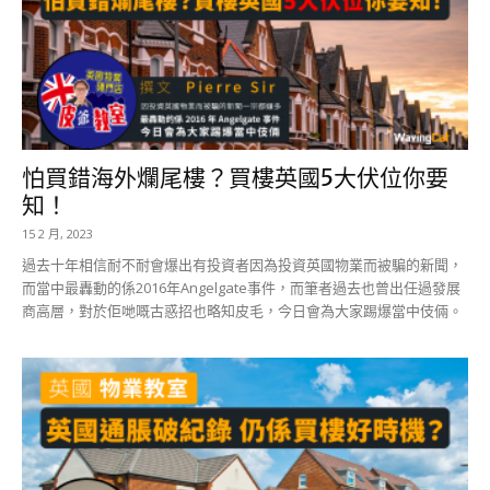
怕買錯海外爛尾樓？買樓英國5大伏位你要
知！
15 2 月, 2023
過去十年相信耐不耐會爆出有投資者因為投資英國物業而被騙的新聞，
而當中最轟動的係2016年Angelgate事件，而筆者過去也曾出任過發展
商高層，對於佢哋嘅古惑招也略知皮毛，今日會為大家踢爆當中伎倆。