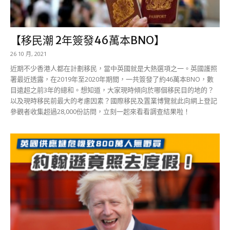
【移民潮 2年簽發46萬本BNO】
26 10 月, 2021
近期不少香港人都在計劃移民，當中英國就是大熱選項之一。英國護照
署最近透露，在2019年至2020年期間，一共簽發了約46萬本BNO，數
目遠超之前3年的總和。想知道，大家現時傾向於哪個移民目的地的？
以及現時移民前最大的考慮因素？國際移民及置業博覽就此向網上登記
參觀者收集超過28,000份訪問，立刻一起來看看調查結果啦！