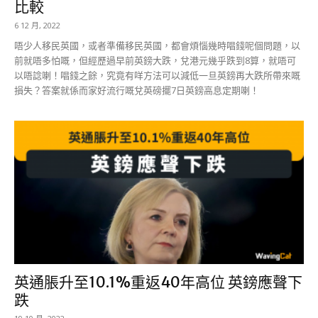
比較
6 12 月, 2022
唔少人移民英國，或者準備移民英國，都會煩惱幾時唱錢呢個問題，以
前就唔多怕嘅，但經歷過早前英鎊大跌，兌港元幾乎跌到8算，就唔可
以唔諗喇！唱錢之餘，究竟有咩方法可以減低一旦英鎊再大跌所帶來嘅
損失？答案就係而家好流行嘅兌英磅擺7日英鎊高息定期喇！
英通脹升至10.1%重返40年高位 英鎊應聲下
跌