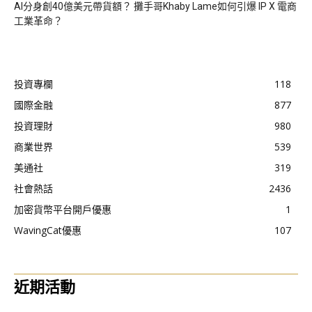
AI分身創40億美元帶貨額？ 攤手哥Khaby Lame如何引爆 IP X 電商
工業革命？
投資專欄
118
國際金融
877
投資理財
980
商業世界
539
美通社
319
社會熱話
2436
加密貨幣平台開戶優惠
1
WavingCat優惠
107
近期活動