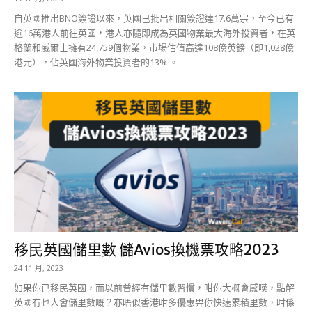
自英國推出BNO簽證以來，英國已批出相關簽證達17.6萬宗，至今已有
逾16萬港人前往英國，港人亦隨即成為英國物業最大海外投資者，在英
格蘭和威爾士擁有24,759個物業，市場估值高達108億英鎊（即1,028億
港元），佔英國海外物業投資者的13% 。
移民英國儲里數 儲Avios換機票攻略2023
24 11 月, 2023
如果你已移民英國，而以前曾經有儲里數習慣，咁你大概會感嘆，點解
英國冇乜人會儲里數嘅？亦唔似香港咁多優惠畀你快速累積里數，咁係