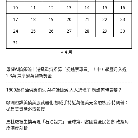
10
11
12
13
14
15
16
17
18
19
20
21
22
23
24
25
26
27
28
29
30
31
« 4 月
毋懼AI搶飯碗｜港鐵重賞招募「捉逃票專員」！中五學歷月入近
2.3萬 兼享過萬迎新獎金
1800萬桶油供應消失 AI神話破滅 人人恐懼了 應該何時貪婪？
歐洲密謀美債美股武器化 挪威手持近萬億美元金融核武 特朗普：
拋售美資產必遭報復
馬杜羅被生擒再現「石油詛咒」 全球第四富國變全民乞食 政經角
度深度剖析