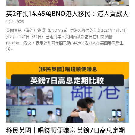
英2年批14.45萬BNO港人移民：港人貢獻大
1 2 月, 2023
英國國民（海外）簽證（BNO Visa）供港人移居的計劃2021年1月31日
推出，至昨日（31日）已兩周年。英國內政部當日在社交媒體
Facebook發文，表示計劃兩年間已助144,500名港人在英國展開新生
活。
移民英國｜唱錢順便賺息 英鎊7日高息定期