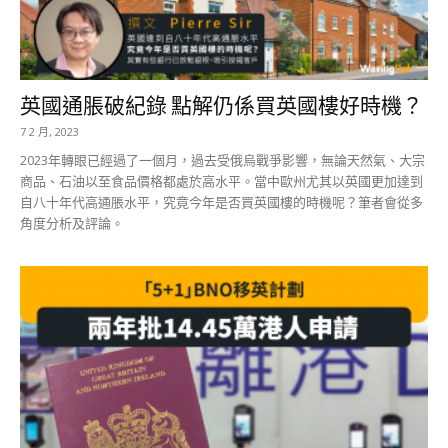
英國通脹破紀錄 點解仍係買英國樓好時機？
7 2 月, 2023
2023年轉眼已經過了一個月，過去受俄烏戰爭影響，無論天然氣、大宗
商品、石油以至食品價格都處於高水平。當中歐州尤其以英國更加達到
自八十年代高通脹水平，究竟今年是否買英國樓的時機呢？筆者會從多
角度分析及評論。