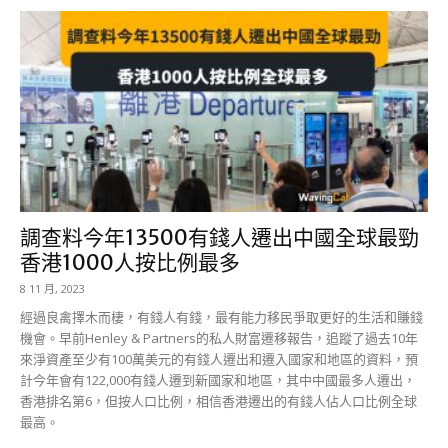
調查料今年13500有錢人遷出中國全球最勁
香港1000人按比例最多
8 11 月, 2023
經過良禽擇木而棲，有錢人有錢，最有能力移民爭取更好的生活和賺錢
機會。早前Henley & Partners的私人財富遷移報告，追蹤了過去10年
來淨資產至少有100萬美元的有錢人遷出和遷入國家和地區的資料，預
計今年會有122,000有錢人遷到新國家和地區，其中中國最多人遷出，
香港排名第6，但按人口比例，相信香港遷出的有錢人佔人口比例全球
最高。