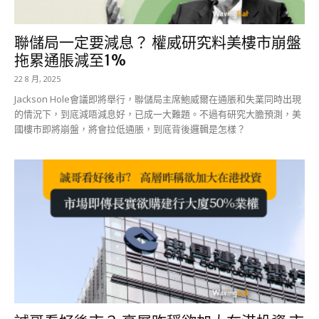
聯儲局一定要減息？ 權威研究料美樓市崩盤
拖累通脹減至1%
22 8 月, 2025
Jackson Hole會議即將舉行，聯儲局主席鮑威爾在通脹和失業同時出現
的情況下，到底減唔減息好，已成一大難題。不過有研究大膽預測，美
國樓市即將崩盤，將會拉低通脹，到底背後邏輯是怎樣？