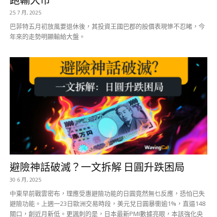
25 7 月, 2025
巴菲特五月初放風要退休後，其投資王國巴郡的股價表現慘不忍睹，今
年來的走勢明顯輸給大盤。
避險神話破滅？一文拆解 日圓升跌困局
30 6 月, 2025
中東早前戰雲密布，理應受惠避險功能的日圓竟然無乜反應，恐怕已失
避險功能。上週一23日歐洲交易時段，美元兌日圓暴衝逾1%，直逼148
關口，創近月新低。更諷刺的是，日本最新PMI數據亮眼，本該強化央