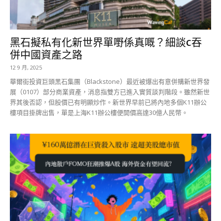
黑石擬私有化新世界單嘢係真嘅？細談c吞
併中國資產之路
12 9 月, 2025
華爾街投資巨頭黑石集團（Blackstone）最近被爆出有意併購新世界發
展（0107）部分商業資產，消息指雙方已進入實質談判階段。雖然新世
界其後否認，但股價已有明顯炒作。新世界早前已將內地多個K11辦公
樓項目掛牌出售，單是上海K11辦公樓便開價高達30億人民幣。