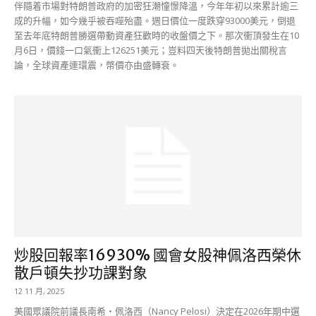
伴隨着市場對特朗普政府的加密狂潮憧憬降溫，今年年初以來累計逾三
成的升幅，如今幾乎被吞噬殆盡。週日價位一度跌穿93000美元，倒退
至去年底特朗普勝選帶動資產狂歡時的收盤價之下。那次衝頂發生在10
月6日，價錢一口氣衝上126251美元；豈料四天後特朗普拋出關稅言
論，全球資產連環震，幣價亦由盛轉衰。
炒股回報率16930% 國會女股神佩洛西榮休
散戶頓失抄功課對象
12 11 月, 2025
美國眾議院前議長南希・佩洛西（Nancy Pelosi）決定在2026年期中選