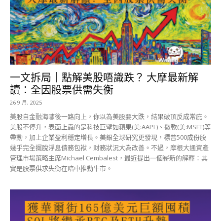
一文拆局｜點解美股唔識跌？ 大摩最新解
讀：全因股票供需失衡
26 9 月, 2025
美股自金融海嘯後一路向上，你以為美股要大跌，結果破頂反成常庇。
美股不停升，表面上靠的是科技巨擘如蘋果(美:AAPL)、微軟(美:MSFT)等
帶動，加上企業盈利穩定增長。美銀全球研究更發現，標普500成份股
幾乎完全擺脫浮息債務包袱，財務狀況大為改善。不過，摩根大通資產
管理市場策略主席Michael Cembalest，最近提出一個嶄新的解釋：其
實是股票供求失衡在暗中推動牛市。