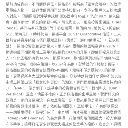
舉前功成身退，不再競逐連任。這名多年被稱為「國會女股神」的政壇
重量級人物，一旦退休便毋須再公開持股動向，令不少散戶失去抄功課
的對象。 💥勁過晒對沖基金成績 佩洛西今年85歲，早於1987年踏入國
會。翻查她當年遞交的財務申報，可見與丈夫、風險投資家保羅（Paul
Pelosi）共同持有花旗銀行等十多隻股票，總值約78.5萬美元（折合約
612.3萬港元）。時移勢易，數據平台 Quiver Quantitative 估算，二人
目前合共資產組合市值已暴漲至逾1.3億美元（約10億港元）。 若以報
酬計，這段投資軌跡更是驚人。兩人長年累積的總回報高達16930%，
遠遠拋離同期道瓊斯工業平均指數約2300%的升幅。即使把複息效應計
入，年化回報仍有約14.5%，把標普500、納斯達克與道指同期約7%至
9%的年增幅一概拋在後頭。以2024年為例，彭博社的年終統計顯示，
佩洛西伉儷的投資組合錄得約54%回報，漲幅不僅是標普500的逾兩
倍，更壓過所有大型對沖基金的成績。 💥抄特朗普個仔功課啦不如以後
市場上連帶出現「跟女股神買股」的潮流。專門追蹤民主黨議員持倉的
ETF「NANC」便是例子。該基金的投資組合經理丹・魏斯科夫（Dan
Weiskopf）直言，他最不捨的，正是佩洛西的出手風格。魏斯科夫的
觀察是：她的交易果決、進取且底氣十足，看來更像是掌握公司面貌與
前景的資訊後才落注，而非依賴技術圖表。 至於手法，亦有鮮明標記
——期權用得多，槓桿只在「十拿九穩」時才亮相，而且偏愛深度實值
（deep-in-the-money）的長倉選擇，行使價與現價距離大，投入金額
亦不手軟；這種打法更少見驚慌失措或頻繁反手的痕跡。換言之，邏輯