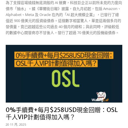
為了支撐這場燒錢無底洞般的 AI 競賽，科技巨企正以前所未見的力度向
債市「抽水」。據《華爾街日報》披露，自九月初起，包括 Amazon、
Alphabet、Meta 及 Oracle 在內的「AI 超大規模企業」，已發行了總
值近 900 億美元的投資級債券。這個數字相當驚人，單是這兩個多月的
發債量，竟已超越這些公司過去 40 個月的總和；與此同時，評級較低
的數據中心開發商亦不甘後人，發行了超過 70 億美元的投機級債券。
0%手續費+每月$258USD現金回贈：OSL
千人VIP計劃值得加入嗎？
20 11 月, 2025