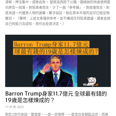
清晰、押注集中，成敗自負。 當佩洛西卸下公職，圍繞她的持倉透明度
也將告一段落。對投資者而言，少了一面「參考鏡」，對政壇而言，則
是見證一代權勢人物的謝幕。數字說話，她在資本市場的足印已經足夠
醒目。 （聲明：上述文章僅供參考，並不構成任何投資建議。讀者宜按
自己的能力及認知，而作出投資決定。）
Barron Trump身家11.7億元 全球最有錢的
19歲是怎樣煉成的？
17 10 月, 2025
對於Z世代來說，要發達，一是一早囤幣，一是含住金鎖匙出世。而美