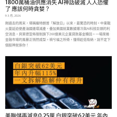
1800萬桶油供應消失 AI神話破滅 人人恐懼
了 應該何時貪婪？
9 3 月, 2026
剛過去的周末，堪稱繼特朗普「解放日」以來，最驚恐的時刻。中東戰
火蔓延迫使產油國連環減產，疊加美國就業數據爆冷與AI科技巨頭的利
空消息，貝萊德宣佈限制旗下260億美元企業貸款基金贖回。一場席捲
金融市場的風暴正悄然成型。禍兮福之所倚，懂得趁低吸納，說不定下
個股神就係你！
美聯儲再減息0.25厘 白銀突破62美元 年內