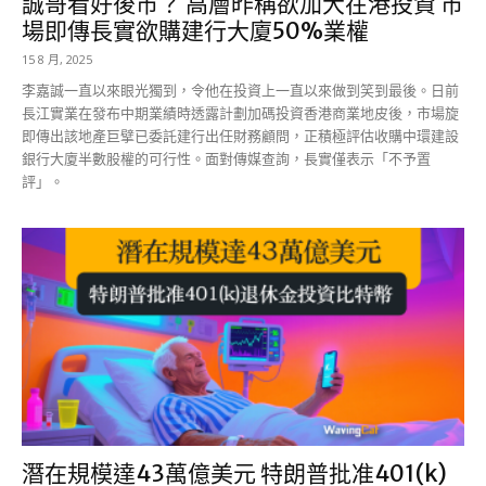
誠哥看好後市？ 高層昨稱欲加大在港投資 市
場即傳長實欲購建行大廈50%業權
15 8 月, 2025
李嘉誠一直以來眼光獨到，令他在投資上一直以來做到笑到最後。日前
長江實業在發布中期業績時透露計劃加碼投資香港商業地皮後，市場旋
即傳出該地產巨擘已委託建行出任財務顧問，正積極評估收購中環建設
銀行大廈半數股權的可行性。面對傳媒查詢，長實僅表示「不予置
評」。
潛在規模達43萬億美元 特朗普批准401(k)