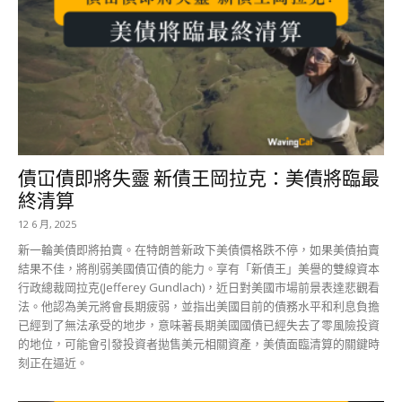
債冚債即將失靈 新債王岡拉克：美債將臨最
終清算
12 6 月, 2025
新一輪美債即將拍賣。在特朗普新政下美債價格跌不停，如果美債拍賣
結果不佳，將削弱美國債冚債的能力。享有「新債王」美譽的雙線資本
行政總裁岡拉克(Jefferey Gundlach)，近日對美國市場前景表達悲觀看
法。他認為美元將會長期疲弱，並指出美國目前的債務水平和利息負擔
已經到了無法承受的地步，意味著長期美國國債已經失去了零風險投資
的地位，可能會引發投資者拋售美元相關資產，美債面臨清算的關鍵時
刻正在逼近。