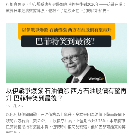
行加息預期，但市場反應卻是將加息時程押後到2026年——彷彿在說：
就算日本經濟數據轉強，也救不了這艘正在下沉的貨幣船隻。
以伊戰爭爆發 石油價漲 西方石油股價有望再
升 巴菲特笑到最後？
16 6 月, 2025
以色列與伊朗開戰，石油價格馬上飆升，令本來因為油價下跌而股價下
跌的西方石油（美:OXY），股價亦抽高，上星期五升3.78%。本來股神
巴菲特長期持有這蝕本貨，但現時中東局勢緊張，他和巴郡可能真的笑
到最後。