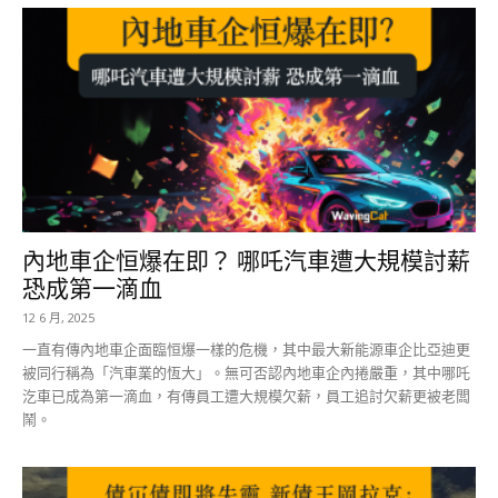
內地車企恒爆在即？ 哪吒汽車遭大規模討薪
恐成第一滴血
12 6 月, 2025
一直有傳內地車企面臨恒爆一樣的危機，其中最大新能源車企比亞迪更
被同行稱為「汽車業的恆大」。無可否認內地車企內捲嚴重，其中哪吒
汔車已成為第一滴血，有傳員工遭大規模欠薪，員工追討欠薪更被老闆
鬧。