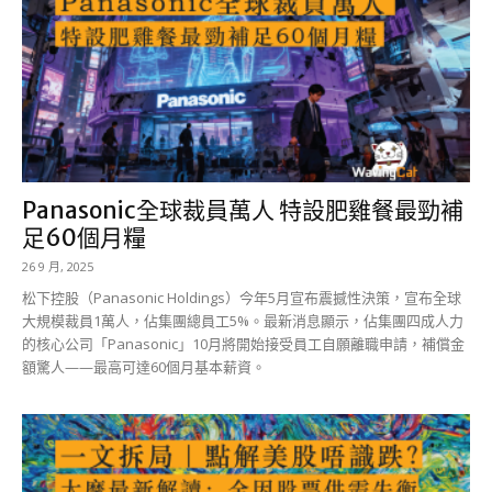
Panasonic全球裁員萬人 特設肥雞餐最勁補
足60個月糧
26 9 月, 2025
松下控股（Panasonic Holdings）今年5月宣布震撼性決策，宣布全球
大規模裁員1萬人，佔集團總員工5%。最新消息顯示，佔集團四成人力
的核心公司「Panasonic」10月將開始接受員工自願離職申請，補償金
額驚人——最高可達60個月基本薪資。