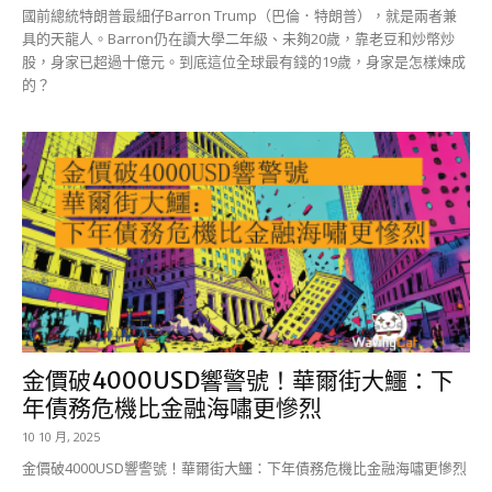
國前總統特朗普最細仔Barron Trump（巴倫．特朗普），就是兩者兼
具的天龍人。Barron仍在讀大學二年級、未夠20歲，靠老豆和炒幣炒
股，身家已超過十億元。到底這位全球最有錢的19歲，身家是怎樣煉成
的？
金價破4000USD響警號！華爾街大鱷：下
年債務危機比金融海嘯更慘烈
10 10 月, 2025
金價破4000USD響警號！華爾街大鱷：下年債務危機比金融海嘯更慘烈