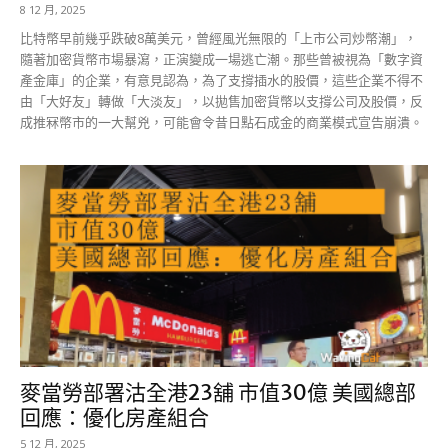
8 12 月, 2025
比特幣早前幾乎跌破8萬美元，曾經風光無限的「上市公司炒幣潮」，
隨著加密貨幣市場暴瀉，正演變成一場逃亡潮。那些曾被視為「數字資
產金庫」的企業，有意見認為，為了支撐插水的股價，這些企業不得不
由「大好友」轉做「大淡友」，以拋售加密貨幣以支撐公司及股價，反
成推冧幣市的一大幫兇，可能會令昔日點石成金的商業模式宣告崩潰。
麥當勞部署沽全港23舖 市值30億 美國總部
回應：優化房產組合
5 12 月, 2025