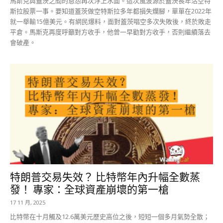
馬斯克與蓋茨之間的恩怨再次浮上水面。這次風波源於蓋茨長年沽空特
斯拉股票一事。要知道蓋茨做空特斯拉多年都損失爛腳，單單在2022年
就一舉輸15億美元。有網民爆料，面對蓋茨唱空多次失敗後，終於敗走
平倉。馬斯克再度呼籲對方收手，他曾一早勸對方收手，否則繼續落去
會破產。
特朗普交易失效？ 比特幣年內升幅全數蒸
發！ 專家：全球資產崩壞的第一槍
17 11 月, 2025
比特幣在十月觸及12.6萬美元歷史高位之後，短短一個多月氣勢全散；