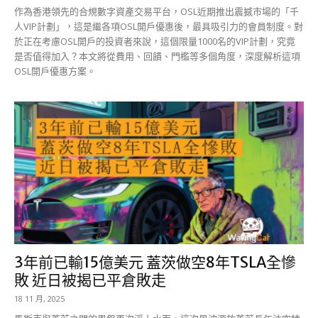
作為香港領先的合規數字資產交易平台，OSL近期推出震撼市場的「千
人VIP計劃」，這是繼各項OSL開戶優惠後，最具吸引力的會員制度。對
於正在考慮OSL開戶的投資者來說，這個限量1000名的VIP計劃，究竟
是否值得加入？本文將從費用、回饋、門檻等多個角度，深度解析這項
OSL開戶優惠方案。
3年前已輸15億美元 蓋茨做空8年TSLA全慘
敗 近日被揭已平倉敗走
18 11 月, 2025