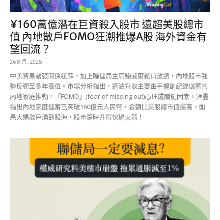
¥160萬億潛在巨資殺入股市 遠超美股總市
值 內地散戶FOMO狂潮推爆A股 海外資金有
望回流？
26 8 月, 2025
中美貿易緊張關係緩解，加上聯儲局主席鮑威爾鬆口放鴿，內地股市強
勢反彈至多年高位。市場分析指出，這波升浪主要由手握創紀錄儲蓄的
內地家庭推動，「FOMO」(fear of missing out)心理成關鍵因素。滙豐
指出內地家庭儲蓄已突破160億元人民幣，金額比美股總市值還高。如
果大媽散戶湧到股海，股市隨時升得快過火箭！