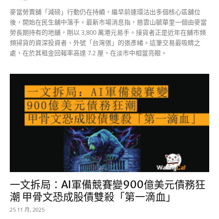
麥當勞賣舖「減磅」行動仍在持續，繼早前連環沽出多個核心區舖位
後，開始在民生舖中落手。最新市場消息指，慈雲山毓華里一個由麥當
勞長期持有的地舖，剛以 3,800 萬港元易手。接貨者正是近年在舖市頻
頻掃貨的資深投資者、外號「台灣張」的張彥緒。這筆交易最吸睛之
處，在於其租金回報率高達 7.2 厘，在淡市中相當亮眼。
一文拆局：AI軍備競賽變900億美元債務狂
潮 甲骨文恐成股債雙殺「第一滴血」
25 11 月, 2025