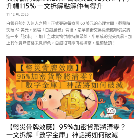
升幅115% 一文拆解點解仲有得升
11 12 月, 2025
白銀升勢如入無人之境，正式突破每盎司 60 美元的心理大關，截稿時
突破 62 美元。這場「白銀風暴」背後，是華爾街交易員豪賭聯儲局將
進一步「放水」，加上全球實物供應持續緊絀，所形成的完美風暴。加
上其他資產價格未見起色，白銀很可能再被擠高，繼續破頂！
【幣災骨牌效應】95%加密貨幣將清零？
一文拆解「數字金庫」神話將如何破滅