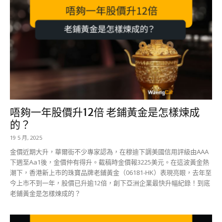
唔夠一年股價升12倍 老鋪黃金是怎樣煉成
的？
19 5 月, 2025
金價近期大升，華爾街不少專家認為，在穆迪下調美國信用評級由AAA
下週至Aa1後，金價仲有得升。截稿時金價報3225美元。在這波黃金熱
潮下，香港新上市的珠寶品牌老鋪黃金（06181-HK）表現亮眼，去年至
今上市不到一年，股價已升逾12倍，創下亞洲企業最快升幅紀錄！到底
老鋪黃金是怎樣煉成的？