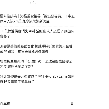
« 4 月
懼AI搶飯碗｜港鐵重賞招募「捉逃票專員」！中五
歷月入近2.3萬 兼享過萬迎新獎金
800萬桶油供應消失 AI神話破滅 人人恐懼了 應該何
貪婪？
洲密謀美債美股武器化 挪威手持近萬億美元金融
武 特朗普：拋售美資產必遭報復
杜羅被生擒再現「石油詛咒」 全球第四富國變全
乞食 政經角度深度剖析
I分身創40億美元帶貨額？ 攤手哥Khaby Lame如何
爆 IP X 電商工業革命？
資專欄
118