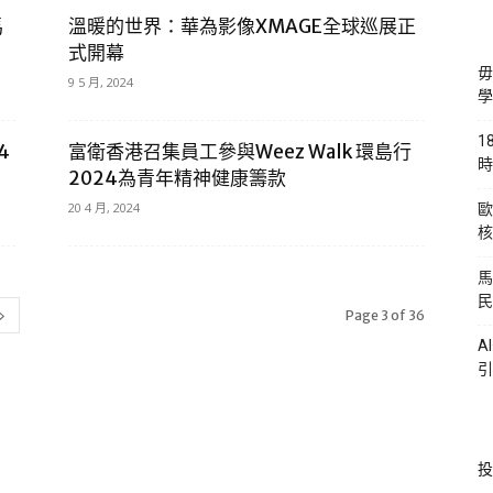
馬
溫暖的世界：華為影像XMAGE全球巡展正
式開幕
毋
9 5 月, 2024
學
1
4
富衛香港召集員工參與Weez Walk 環島行
時
2024為青年精神健康籌款
20 4 月, 2024
歐
核
馬
民
Page 3 of 36
A
引
投