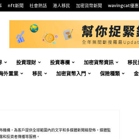
事
nft新聞
社會熱話
港人移民
加密貨幣新聞
wavingcat優惠
界
投資理財
投資專欄
加密貨幣資訊
移民
海外置業
移民
加密貨幣入門
保險種類
金
佈機構，為客戶提供全球範圍內的文字和多媒體新聞稿發佈，媒體監
露和投資者傳播等服務。