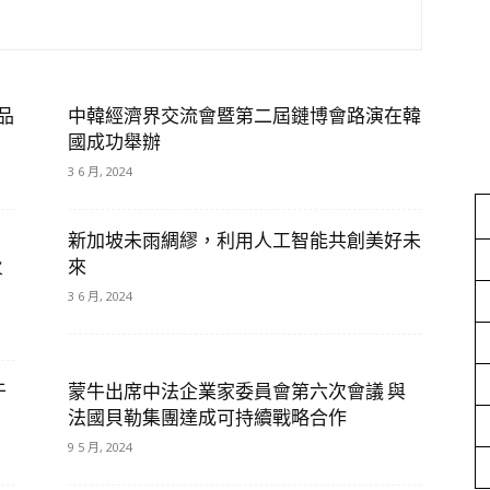
品
中韓經濟界交流會暨第二屆鏈博會路演在韓
國成功舉辦
3 6 月, 2024
新加坡未雨綢繆，利用人工智能共創美好未
火
來
3 6 月, 2024
于
蒙牛出席中法企業家委員會第六次會議 與
法國貝勒集團達成可持續戰略合作
9 5 月, 2024