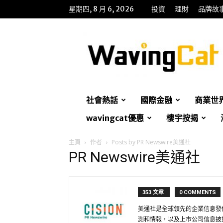
星期四, 8 月 6, 2026
投資
理財
品牌故
WavingCat
招
財
貓
社會熱話
國際金融
商業世
wavingcat優惠
樓宇按揭
主頁
作者
Posts by PR Newswire美通社
PR Newswire美通社
353 文章
0 COMMENTS
美通社是全球領先的企業信息發
測和情報，以及上市公司信息披