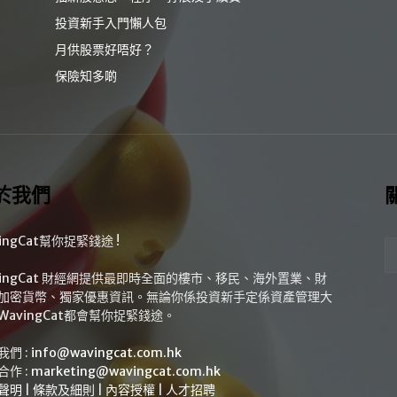
投資新手入門懶人包
月供股票好唔好？
保險知多啲
於我們
ingCat幫你捉緊錢途 !
vingCat 財經網提供最即時全面的樓市、移民、海外置業、財
加密貨幣、獨家優惠資訊。無論你係投資新手定係資產管理大
WavingCat都會幫你捉緊錢途。
我們 :
info@wavingcat.com.hk
合作 :
marketing@wavingcat.com.hk
聲明
|
條款及細則
|
內容授權
|
人才招聘