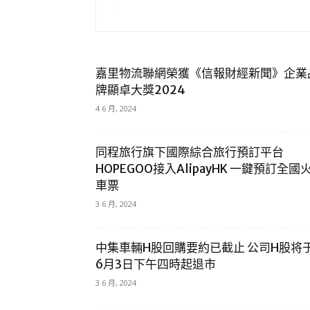
嘉里物流聯網榮獲《信報財經新聞》企業
牌顯卓大獎2024
4 6 月, 2024
同程旅行旗下國際綜合旅行預訂平台
HOPEGOO接入AlipayHK 一鍵預訂全國
車票
3 6 月, 2024
中集車輛H股回購要約已截止 公司H股将
6月3日下午四時起退市
3 6 月, 2024