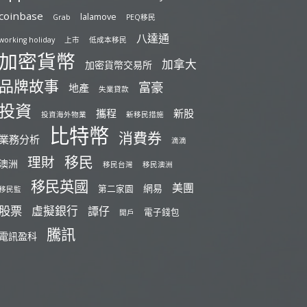
coinbase
lalamove
Grab
PEQ移民
八達通
working holiday
上市
低成本移民
加密貨幣
加拿大
加密貨幣交易所
品牌故事
富豪
地產
失業貸款
投資
攜程
新股
投資海外物業
新移民措施
比特幣
消費券
業務分析
滴滴
移民
理財
澳洲
移民台灣
移民澳洲
移民英國
美團
網易
第二家園
移民監
股票
虛擬銀行
譚仔
電子錢包
開戶
騰訊
電訊盈科