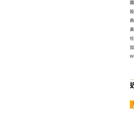
國
投
商
美
社
加
W