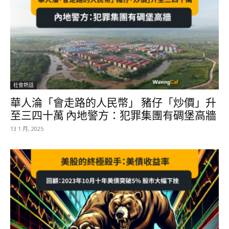
社會熱話
華人淪「會走路的人民幣」 豬仔「炒價」升
至三四十萬 內地警方：犯罪集團有碉堡高牆
13 1 月, 2025