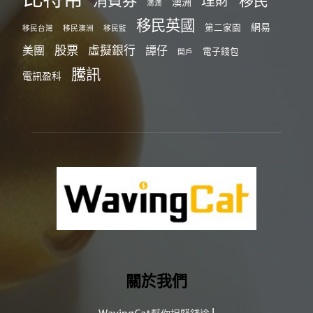
理財
澳洲
滴滴
移民英國
網易
第二家園
移民台灣
移民澳洲
移民監
股票
虛擬銀行
美團
譚仔
電子錢包
開戶
騰訊
電訊盈科
關於我們