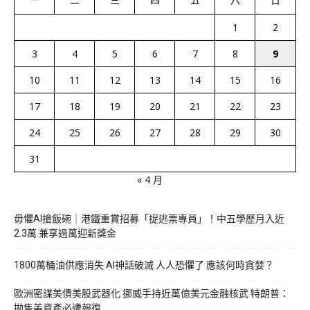
1
2
3
4
5
6
7
8
9
10
11
12
13
14
15
16
17
18
19
20
21
22
23
24
25
26
27
28
29
30
31
« 4 月
毋懼AI搶飯碗｜港鐵重賞招募「捉逃票專員」！中五學歷月入近
2.3萬 兼享過萬迎新獎金
1800萬桶油供應消失 AI神話破滅 人人恐懼了 應該何時貪婪？
歐洲密謀美債美股武器化 挪威手持近萬億美元金融核武 特朗普：
拋售美資產必遭報復