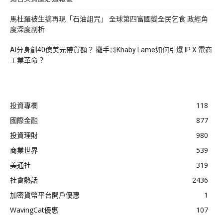
馬杜羅被生擒再現「石油詛咒」 全球第四富國變全民乞食 政經角
度深度剖析
AI分身創40億美元帶貨額？ 攤手哥Khaby Lame如何引爆 IP X 電商
工業革命？
投資專欄
118
國際金融
877
投資理財
980
商業世界
539
美通社
319
社會熱話
2436
加密貨幣平台開戶優惠
1
WavingCat優惠
107