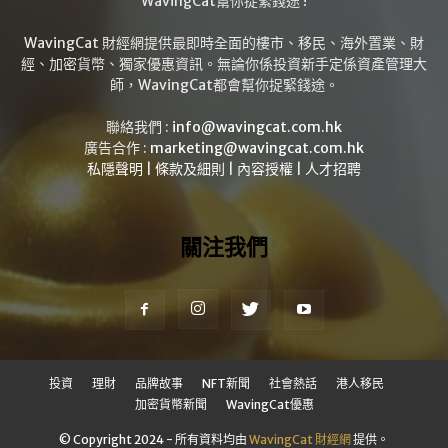
WavingCat幫你捉緊錢途 !
WavingCat 財經網提供最即時全面的樓市、移民、海外置業、財
經、加密貨幣、獨家優惠資訊。無論你係投資新手定係資產管理大
師，WavingCat都會幫你捉緊錢途。
聯絡我們 :
info@wavingcat.com.hk
廣告合作 :
marketing@wavingcat.com.hk
私隱聲明
|
條款及細則
|
內容授權
|
人才招聘
關注我們
投資
理財
品牌故事
NFT新聞
社會熱話
港人移民
加密貨幣新聞
WavingCat優惠
© Copyright 2024 - 所有資料均由
WavingCat 財經網
提供。