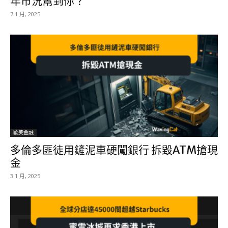
年市況幫到你？
7 1 月, 2025
歐美金融
多倫多匪徒用鏟泥車硬闖銀行 拆毀ATM搶現
金
3 1 月, 2025