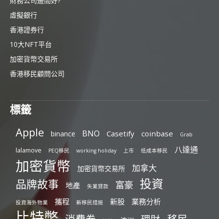
財務公司邊間好?
虛擬銀行
香港證券行
10大NFT平台
加密貨幣交易所
香港移民顧問公司
標籤
Apple
BNO
Casetify
coinbase
binance
Grab
八達通
lalamove
PEQ移民
working holiday
上市
低成本移民
加密貨幣
加拿大
加密貨幣交易所
投資
品牌故事
富豪
地產
失業貸款
攜程
新股
業務分析
投資海外物業
新移民措施
比特幣
消費券
移民