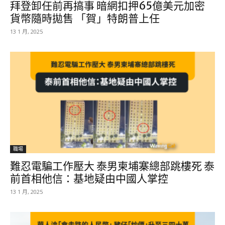
拜登卸任前再搞事 暗網扣押65億美元加密
貨幣隨時拋售 「賀」特朗普上任
13 1 月, 2025
職場
難忍電騙工作壓大 泰男柬埔寨總部跳樓死 泰
前首相他信：基地疑由中國人掌控
13 1 月, 2025