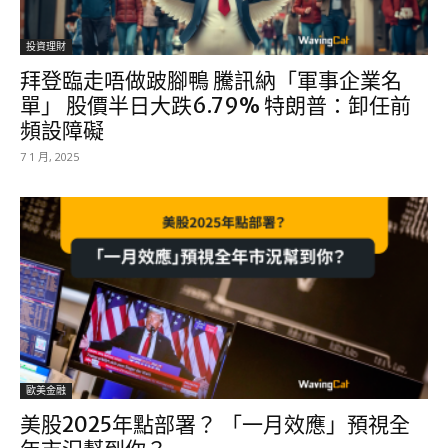
投資理財
拜登臨走唔做跛腳鴨 騰訊納「軍事企業名
單」 股價半日大跌6.79% 特朗普：卸任前
頻設障礙
7 1 月, 2025
歐美金融
美股2025年點部署？ 「一月效應」預視全