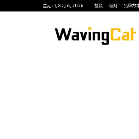
星期四, 8 月 6, 2026
投資
理財
品牌故
WavingCat
招
財
貓