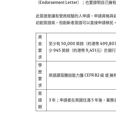
（Endorsement Letter）；也要證
此簽證是讓有營商經驗的人申請，申請資格與
初創簽證高，但創新者簽證可以直接申請移民
資
金
至少有 50,000 英鎊（約港幣 499,
要
少 945 英鎊（約港幣 9,451元）
求
學
歷
英語讀寫聽說能力獲 CEFR B2 級 
要
求
簽
證
3 年；申請者在英國住滿 5 年後，業
期