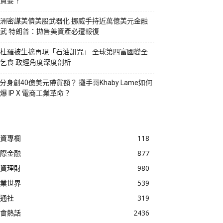
貪婪？
洲密謀美債美股武器化 挪威手持近萬億美元金融
武 特朗普：拋售美資產必遭報復
杜羅被生擒再現「石油詛咒」 全球第四富國變全
乞食 政經角度深度剖析
I分身創40億美元帶貨額？ 攤手哥Khaby Lame如何
爆 IP X 電商工業革命？
資專欄
118
際金融
877
資理財
980
業世界
539
通社
319
會熱話
2436