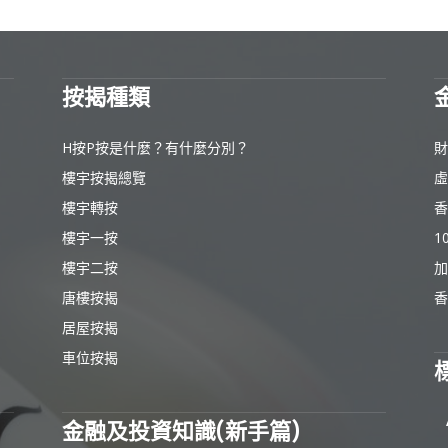
按揭種類
H按P按是什麼？有什麼分別？
財
樓宇按揭總覽
虛
樓宇轉按
香
樓宇一按
1
樓宇二按
加
唐樓按揭
香
居屋按揭
車位按揭
金融及投資知識(新手篇)