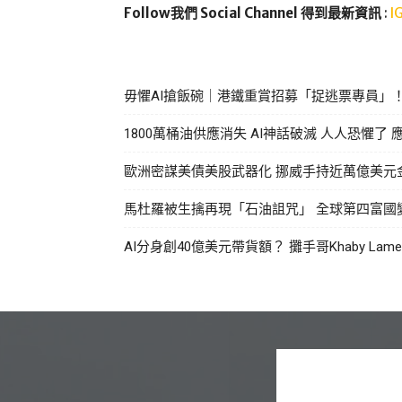
Follow我們 Social Channel 得到最新資訊
:
I
毋懼AI搶飯碗｜港鐵重賞招募「捉逃票專員」！
1800萬桶油供應消失 AI神話破滅 人人恐懼了
歐洲密謀美債美股武器化 挪威手持近萬億美元
馬杜羅被生擒再現「石油詛咒」 全球第四富國
AI分身創40億美元帶貨額？ 攤手哥Khaby Lam