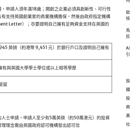
時
，申請人須年滿18歲；開創之企業必須具創新性、可行性
歐
去有支持英國創業家的商業機構擔保，然後由政府指定機構
核
ent Letter）；亦要證明自己擁有足夠資金支持在英國的
馬
民
945 英鎊（約港幣 9,451 元）於銀行戶口及證明自己擁有
A
引
 或 擁有與英國大學學士學位或以上相等學歷
投
居留
國
投
商
美
人士申請，申請人至少有5萬英磅（約50萬港元）的投資
社
營理理念需由英國政府認可機構發出認可信