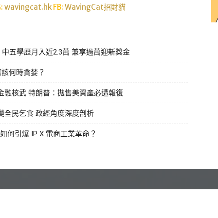
G:
wavingcat.hk
FB:
WavingCat招財貓
中五學歷月入近2.3萬 兼享過萬迎新獎金
 應該何時貪婪？
金融核武 特朗普：拋售美資產必遭報復
變全民乞食 政經角度深度剖析
e如何引爆 IP X 電商工業革命？