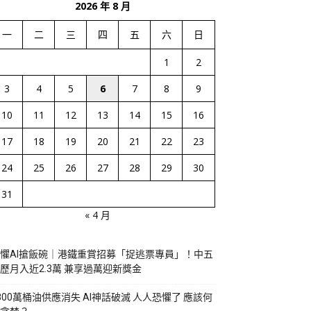
2026 年 8 月
一
二
三
四
五
六
日
1
2
3
4
5
6
7
8
9
10
11
12
13
14
15
16
17
18
19
20
21
22
23
24
25
26
27
28
29
30
31
« 4 月
懼AI搶飯碗｜港鐵重賞招募「捉逃票專員」！中五
歷月入近2.3萬 兼享過萬迎新獎金
800萬桶油供應消失 AI神話破滅 人人恐懼了 應該何