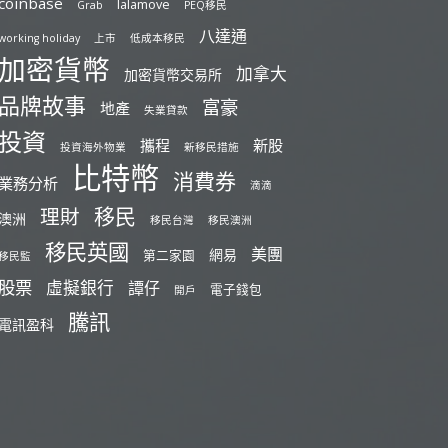
coinbase
lalamove
Grab
PEQ移民
八達通
working holiday
上市
低成本移民
加密貨幣
加拿大
加密貨幣交易所
品牌故事
富豪
地產
失業貸款
投資
攜程
新股
投資海外物業
新移民措施
比特幣
消費券
業務分析
滴滴
移民
理財
澳洲
移民台灣
移民澳洲
移民英國
美團
網易
第二家園
移民監
股票
虛擬銀行
譚仔
電子錢包
開戶
騰訊
電訊盈科