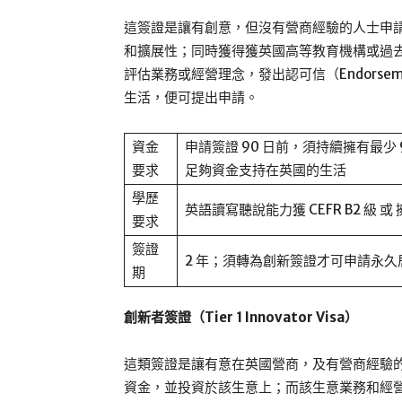
這簽證是讓有創意，但沒有營商經驗的人士申請
和擴展性；同時獲得獲英國高等教育機構或過
評估業務或經營理念，發出認可信（Endorsem
生活，便可提出申請。
資金
申請簽證 90 日前，須持續擁有最少 
要求
足夠資金支持在英國的生活
學歷
英語讀寫聽說能力獲 CEFR B2 級
要求
簽證
2 年；須轉為創新簽證才可申請永久
期
創新者簽證（Tier 1 Innovator Visa）
這類簽證是讓有意在英國營商，及有營商經驗的
資金，並投資於該生意上；而該生意業務和經