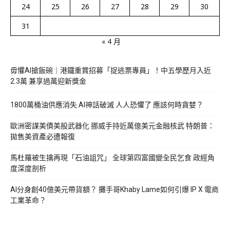
24
25
26
27
28
29
30
31
« 4 月
毋懼AI搶飯碗｜港鐵重賞招募「捉逃票專員」！中五學歷月入近
2.3萬 兼享過萬迎新獎金
1800萬桶油供應消失 AI神話破滅 人人恐懼了 應該何時貪婪？
歐洲密謀美債美股武器化 挪威手持近萬億美元金融核武 特朗普：
拋售美資產必遭報復
馬杜羅被生擒再現「石油詛咒」 全球第四富國變全民乞食 政經角
度深度剖析
AI分身創40億美元帶貨額？ 攤手哥Khaby Lame如何引爆 IP X 電商
工業革命？