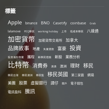
標籤
Apple
BNO
Casetify
coinbase
binance
Grab
八達通
lalamove
PEQ移民
working holiday
上市
低成本移民
加密貨幣
加拿大
加密貨幣交易所
投資
品牌故事
富豪
地產
失業貸款
攜程
新股
業務分析
投資海外物業
新移民措施
比特幣
消費券
移民
理財
澳洲
滴滴
移民英國
網易
第二家園
移民台灣
移民澳洲
移民監
股票
虛擬銀行
美團
譚仔
電子錢包
開戶
騰訊
電訊盈科