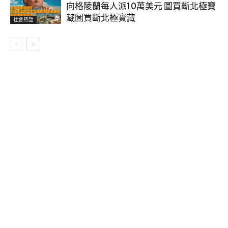
向格陵蘭每人派10萬美元 圖買斷北極寶
藏圖買斷北極寶藏
社會熱話