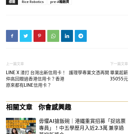
標籤
Rice Robotics
pre-A輪融資
上一篇文章
下一篇文章
LINE X 渣打 台灣出新信用卡！
護理學專業文憑再開 畢業起薪
仲高回贈過香港信用卡？香港
35055元
原來都有LINE信用卡？
相關文章
你會感興趣
毋懼AI搶飯碗｜港鐵重賞招募「捉逃票
專員」！中五學歷月入近2.3萬 兼享過