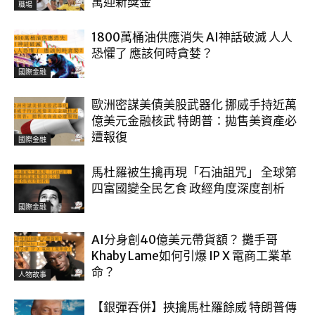
萬迎新獎金
職場
1800萬桶油供應消失 AI神話破滅 人人
恐懼了 應該何時貪婪？
國際金融
歐洲密謀美債美股武器化 挪威手持近萬
億美元金融核武 特朗普：拋售美資產必
遭報復
國際金融
馬杜羅被生擒再現「石油詛咒」 全球第
四富國變全民乞食 政經角度深度剖析
國際金融
AI分身創40億美元帶貨額？ 攤手哥
Khaby Lame如何引爆 IP X 電商工業革
命？
人物故事
【銀彈吞併】挾擒馬杜羅餘威 特朗普傳