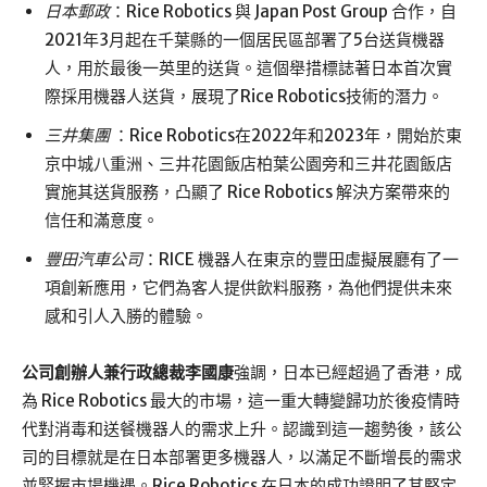
日本郵政
：Rice Robotics 與 Japan Post Group 合作，自
2021年3月起在千葉縣的一個居民區部署了5台送貨機器
人，用於最後一英里的送貨。這個舉措標誌著日本首次實
際採用機器人送貨，展現了Rice Robotics技術的潛力。
三井集團
：Rice Robotics在2022年和2023年，開始於東
京中城八重洲、三井花園飯店柏葉公園旁和三井花園飯店
實施其送貨服務，凸顯了 Rice Robotics 解決方案帶來的
信任和滿意度。
豐田汽車公司
：RICE 機器人在東京的豐田虛擬展廳有了一
項創新應用，它們為客人提供飲料服務，為他們提供未來
感和引人入勝的體驗。
公司創辦人兼行政總裁
李國康
強調，日本已經超過了香港，成
為 Rice Robotics 最大的市場，這一重大轉變歸功於後疫情時
代對消毒和送餐機器人的需求上升。認識到這一趨勢後，該公
司的目標就是在日本部署更多機器人，以滿足不斷增長的需求
並緊握市場機遇。Rice Robotics 在日本的成功證明了其堅定