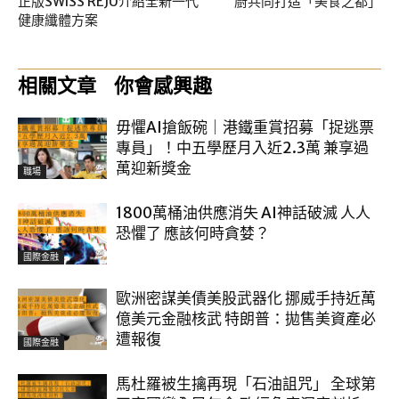
正版SWISS REJU介紹全新一代
廚共同打造「美食之都」
健康纖體方案
相關文章
你會感興趣
毋懼AI搶飯碗｜港鐵重賞招募「捉逃票
專員」！中五學歷月入近2.3萬 兼享過
萬迎新獎金
職場
1800萬桶油供應消失 AI神話破滅 人人
恐懼了 應該何時貪婪？
國際金融
歐洲密謀美債美股武器化 挪威手持近萬
億美元金融核武 特朗普：拋售美資產必
遭報復
國際金融
馬杜羅被生擒再現「石油詛咒」 全球第