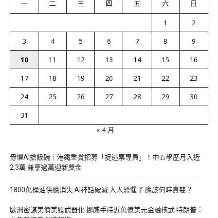
一
二
三
四
五
六
日
1
2
3
4
5
6
7
8
9
10
11
12
13
14
15
16
17
18
19
20
21
22
23
24
25
26
27
28
29
30
31
« 4 月
毋懼AI搶飯碗｜港鐵重賞招募「捉逃票專員」！中五學歷月入近
2.3萬 兼享過萬迎新獎金
1800萬桶油供應消失 AI神話破滅 人人恐懼了 應該何時貪婪？
歐洲密謀美債美股武器化 挪威手持近萬億美元金融核武 特朗普：