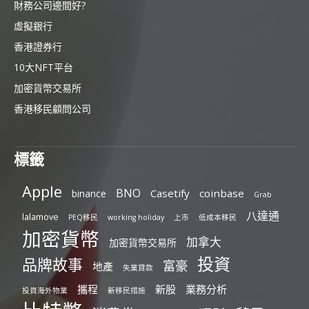
財務公司邊間好?
虛擬銀行
香港證券行
10大NFT平台
加密貨幣交易所
香港移民顧問公司
標籤
Apple
BNO
Casetify
coinbase
binance
Grab
八達通
lalamove
PEQ移民
working holiday
上市
低成本移民
加密貨幣
加拿大
加密貨幣交易所
投資
品牌故事
富豪
地產
失業貸款
攜程
新股
業務分析
投資海外物業
新移民措施