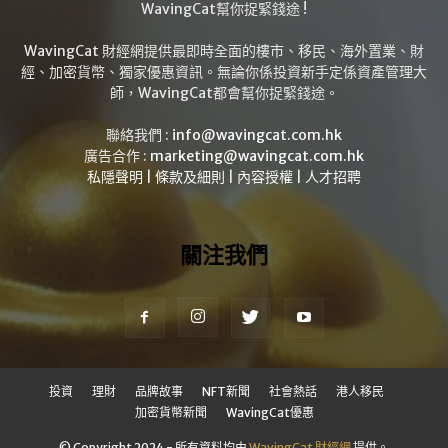
WavingCat幫你捉緊錢途 !
WavingCat 財經網提供最即時全面的樓市、移民、海外置業、財
經、加密貨幣、獨家優惠資訊。無論你係投資新手定係資產管理大
師，WavingCat都會幫你捉緊錢途。
聯絡我們 :
info@wavingcat.com.hk
廣告合作 :
marketing@wavingcat.com.hk
私隱聲明
|
條款及細則
|
內容授權
|
人才招聘
關注我們
投資
理財
品牌故事
NFT新聞
社會熱話
港人移民
加密貨幣新聞
WavingCat優惠
© Copyright 2024 - 所有資料均由
WavingCat 財經網
提供。