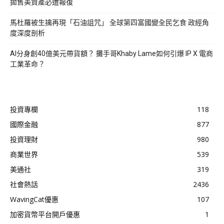
拋售美資產必遭報復
馬杜羅被生擒再現「石油詛咒」 全球第四富國變全民乞食 政經角
度深度剖析
AI分身創40億美元帶貨額？ 攤手哥Khaby Lame如何引爆 IP X 電商
工業革命？
投資專欄
118
國際金融
877
投資理財
980
商業世界
539
美通社
319
社會熱話
2436
WavingCat優惠
107
加密貨幣平台開戶優惠
1