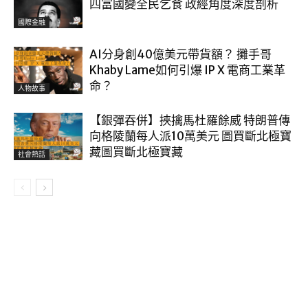
四富國變全民乞食 政經角度深度剖析
國際金融
AI分身創40億美元帶貨額？ 攤手哥
Khaby Lame如何引爆 IP X 電商工業革
命？
人物故事
【銀彈吞併】挾擒馬杜羅餘威 特朗普傳
向格陵蘭每人派10萬美元 圖買斷北極寶
藏圖買斷北極寶藏
社會熱話