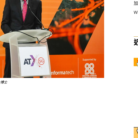
加
W
y博士