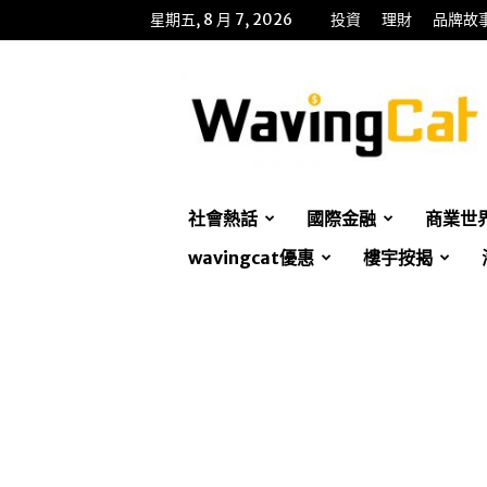
星期五, 8 月 7, 2026
投資
理財
品牌故
WavingCat
招
財
貓
社會熱話
國際金融
商業世
wavingcat優惠
樓宇按揭