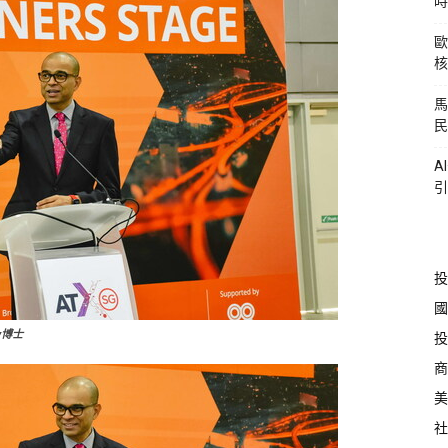
時
歐
核
馬
民
A
引
投
國
y博士
投
商
美
社