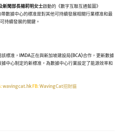
及新聞部長楊莉明女士
啟動的《數字互聯互通藍圖》
int)的一部分。熱帶數據中心的標准是對其他可持續發展相關行業標准和最
統可持續發展的關鍵。
標准，IMDA正在與新加坡建設局(BCA)合作，更新數據
數據中心制定的新標准，為數據中心行業設定了能源效率和
G:
wavingcat.hk
FB:
WavingCat招財貓