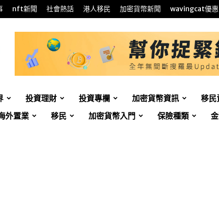
事
nft新聞
社會熱話
港人移民
加密貨幣新聞
wavingcat優惠
界
投資理財
投資專欄
加密貨幣資訊
移民
海外置業
移民
加密貨幣入門
保險種類
金