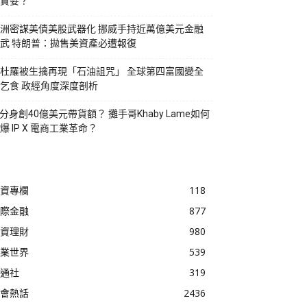
貪婪？
洲密謀美債美股武器化 挪威手持近萬億美元金融
武 特朗普：拋售美資產必遭報復
杜羅被生擒再現「石油詛咒」 全球第四富國變全
乞食 政經角度深度剖析
I分身創40億美元帶貨額？ 攤手哥Khaby Lame如何
爆 IP X 電商工業革命？
資專欄
118
際金融
877
資理財
980
業世界
539
通社
319
會熱話
2436