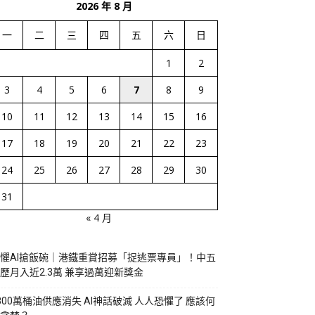
2026 年 8 月
一
二
三
四
五
六
日
1
2
3
4
5
6
7
8
9
10
11
12
13
14
15
16
17
18
19
20
21
22
23
24
25
26
27
28
29
30
31
« 4 月
懼AI搶飯碗｜港鐵重賞招募「捉逃票專員」！中五
歷月入近2.3萬 兼享過萬迎新獎金
800萬桶油供應消失 AI神話破滅 人人恐懼了 應該何