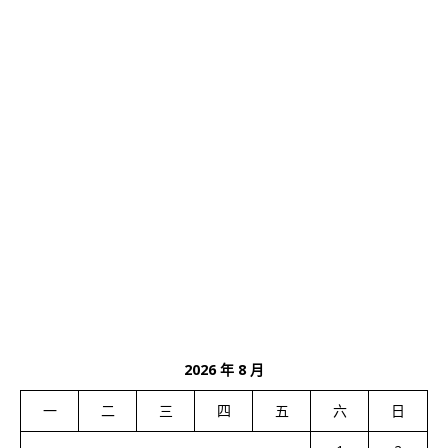
2026 年 8 月
一
二
三
四
五
六
日