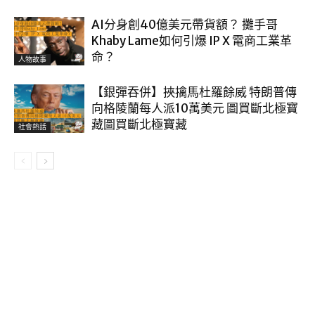
AI分身創40億美元帶貨額？ 攤手哥
Khaby Lame如何引爆 IP X 電商工業革
命？
人物故事
【銀彈吞併】挾擒馬杜羅餘威 特朗普傳
向格陵蘭每人派10萬美元 圖買斷北極寶
藏圖買斷北極寶藏
社會熱話