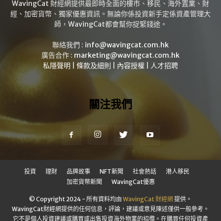
WavingCat 財經網提供最即時全面的樓市、移民、海外置業、財
經、加密貨幣、獨家優惠資訊。無論你係投資新手定係資產管理大
師，WavingCat都會幫你捉緊錢途。
聯絡我們 :
info@wavingcat.com.hk
廣告合作 :
marketing@wavingcat.com.hk
私隱聲明
|
條款及細則
|
內容授權
|
人才招聘
關注我們
投資
理財
品牌故事
NFT新聞
社會熱話
港人移民
加密貨幣新聞
WavingCat優惠
© Copyright 2024 - 所有資料均由
WavingCat 財經網
提供。
WavingCat財經網提供的任何信息，評論，建議或意見陳述僅供一般參考。
它不是個人投資建議或購買或出售投資海外物業的招攬。在購買任何投資產