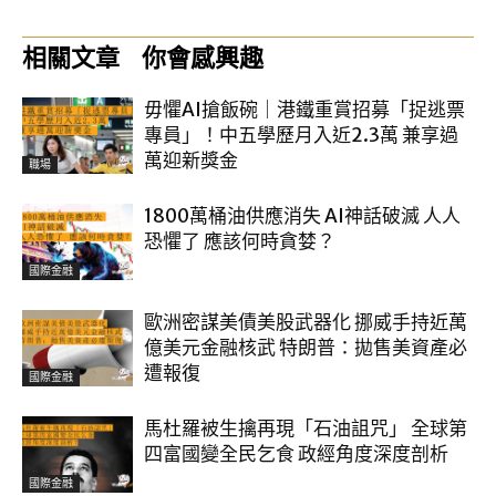
相關文章
你會感興趣
毋懼AI搶飯碗｜港鐵重賞招募「捉逃票
專員」！中五學歷月入近2.3萬 兼享過
萬迎新獎金
職場
1800萬桶油供應消失 AI神話破滅 人人
恐懼了 應該何時貪婪？
國際金融
歐洲密謀美債美股武器化 挪威手持近萬
億美元金融核武 特朗普：拋售美資產必
遭報復
國際金融
馬杜羅被生擒再現「石油詛咒」 全球第
四富國變全民乞食 政經角度深度剖析
國際金融