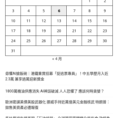
1
2
3
4
5
6
7
8
9
10
11
12
13
14
15
16
17
18
19
20
21
22
23
24
25
26
27
28
29
30
31
« 4 月
毋懼AI搶飯碗｜港鐵重賞招募「捉逃票專員」！中五學歷月入近
2.3萬 兼享過萬迎新獎金
1800萬桶油供應消失 AI神話破滅 人人恐懼了 應該何時貪婪？
歐洲密謀美債美股武器化 挪威手持近萬億美元金融核武 特朗普：
拋售美資產必遭報復