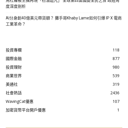
馬杜羅被生擒再現「石油詛咒」 全球第四富國變全民乞食 政經角
度深度剖析
AI分身創40億美元帶貨額？ 攤手哥Khaby Lame如何引爆 IP X 電商
工業革命？
投資專欄
118
國際金融
877
投資理財
980
商業世界
539
美通社
319
社會熱話
2436
WavingCat優惠
107
加密貨幣平台開戶優惠
1