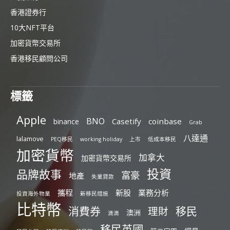
香港證券行
10大NFT平台
加密貨幣交易所
香港移民顧問公司
標籤
Apple
BNO
Casetify
coinbase
binance
Grab
八達通
lalamove
PEQ移民
working holiday
上市
低成本移民
加密貨幣
加拿大
加密貨幣交易所
投資
品牌故事
富豪
地產
失業貸款
攜程
新股
業務分析
投資海外物業
新移民措施
比特幣
消費券
移民
理財
澳洲
滴滴
移民英國