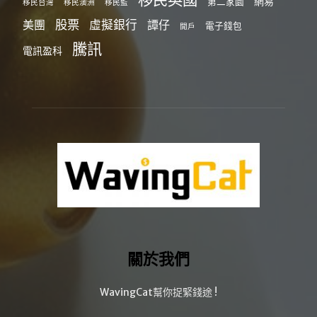
網易
第二家園
移民台灣
移民澳洲
移民監
股票
虛擬銀行
美團
譚仔
電子錢包
開戶
騰訊
電訊盈科
關於我們
WavingCat幫你捉緊錢途 !