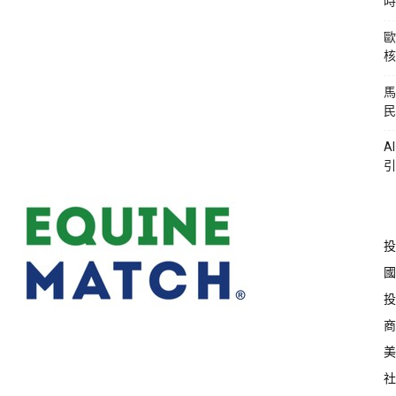
時
歐
核
馬
民
A
引
投
國
投
商
美
社