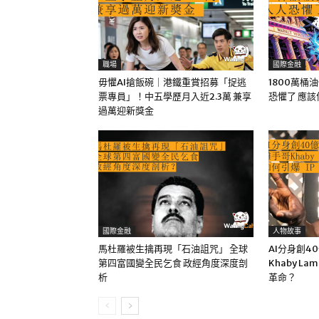
職場
國際金融
毋懼AI搶飯碗｜港鐵重賞招募「捉逃
1800萬桶
票專員」！中五學歷月入近2.3萬 兼享
恐懼了 應
過萬迎新獎金
國際金融
人物故事
馬杜羅被生擒再現「石油詛咒」 全球
AI分身創4
第四富國變全民乞食 政經角度深度剖
Khaby La
析
革命？