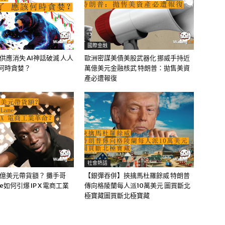
國際金融
油供應消失 AI神話破滅 人人
歐洲密謀美債美股武器化 挪威手持近
該何時貪婪？
萬億美元金融核武 特朗普：拋售美資
產必遭報復
社會熱話
0億美元帶貨額？ 攤手哥
【銀彈吞併】挾擒馬杜羅餘威 特朗普
me如何引爆 IP X 電商工業
傳向格陵蘭每人派10萬美元 圖買斷北
極寶藏圖買斷北極寶藏