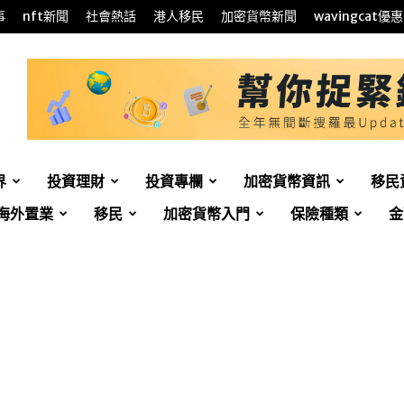
事
nft新聞
社會熱話
港人移民
加密貨幣新聞
wavingcat優惠
界
投資理財
投資專欄
加密貨幣資訊
移民
海外置業
移民
加密貨幣入門
保險種類
金