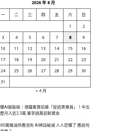
2026 年 8 月
一
二
三
四
五
六
日
1
2
3
4
5
6
7
8
9
10
11
12
13
14
15
16
17
18
19
20
21
22
23
24
25
26
27
28
29
30
31
« 4 月
懼AI搶飯碗｜港鐵重賞招募「捉逃票專員」！中五
歷月入近2.3萬 兼享過萬迎新獎金
800萬桶油供應消失 AI神話破滅 人人恐懼了 應該何