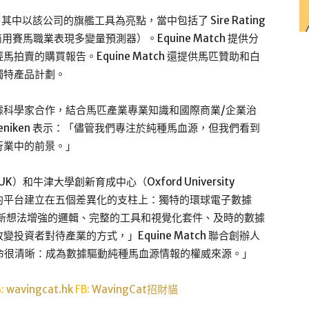
，其中以該公司的旗艦工具為亮點，當中包括了 Sire Rating
ing（首個商用賽馬職業表現多變量預測器）。Equine Match 提供分
賣的購買報告。Equine Match 還提供馬匹贊助和白
獨特產品計劃。
據科學家合作，結合馬匹產業專業知識和國際商業/企業治
 Daeniken 表示：「儘管我們專注於純種馬血源，但我們看到
行業中的前景。」
e UK）和牛津大學創新育成中心（Oxford University
持。「我們的平台建立在五個差異化的支柱上：獨特的環球電子數據
並以新想法增強的邏輯、完整的工具和視覺化套件、及時的數據
資者對待產業的方式，」Equine Match 聯合創辦人
我們的使命很清晰：成為數據驅動純種馬血源情報的權威來源。」
G:
wavingcat.hk
FB:
WavingCat招財貓