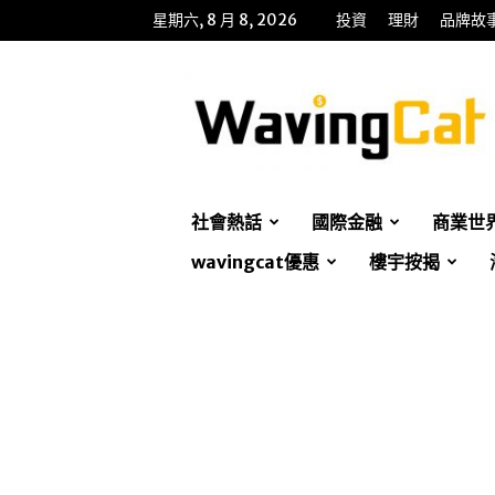
星期六, 8 月 8, 2026
投資
理財
品牌故
WavingCat
招
財
貓
社會熱話
國際金融
商業世
wavingcat優惠
樓宇按揭