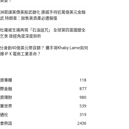
貪婪？
洲密謀美債美股武器化 挪威手持近萬億美元金融
武 特朗普：拋售美資產必遭報復
杜羅被生擒再現「石油詛咒」 全球第四富國變全
乞食 政經角度深度剖析
I分身創40億美元帶貨額？ 攤手哥Khaby Lame如何
爆 IP X 電商工業革命？
資專欄
118
際金融
877
資理財
980
業世界
539
通社
319
會熱話
2436