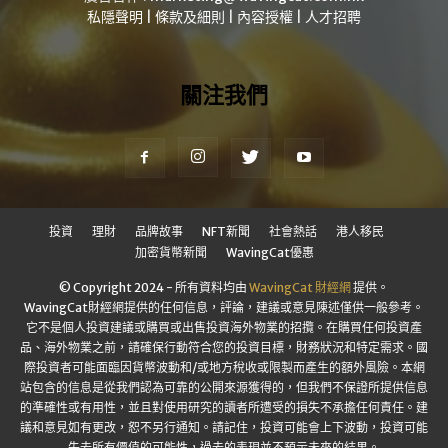
私隱聲明
|
條款及細則
|
內容授權
|
人才招聘
關注我們
投資
理財
品牌故事
NFT新聞
社會熱話
港人移民
加密貨幣新聞
WavingCat優惠
© Copyright 2024 - 所有資料均由
WavingCat 財經網
提供。
WavingCat財經網提供的任何信息，評論，建議或意見陳述僅供一般參考。
它不是個人投資建議或購買或出售投資海外物業的招攬。在購買任何投資產
品、海外物業之前，請確保行動符合您的投資目標，財務狀況和特定需求。國
際投資者可能面臨因貨幣波動和/或地方稅收或限製而產生的額外風險。本網
站包含的信息是從我們認為可靠的公開來源獲得的，但我們不保證所提供信息
的準確性或有用性，並且對使用研究的讀者所遭受的損失不承擔任何責任。建
議和意見如有更改，恕不另行通知。請記住，投資可能會上下波動，投資可能
失去所有價值的可能性，過去的表現並不預示未來的結果。