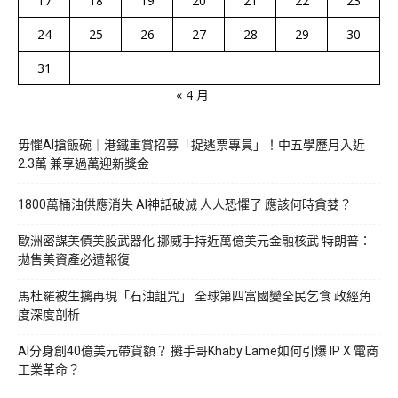
17
18
19
20
21
22
23
24
25
26
27
28
29
30
31
« 4 月
毋懼AI搶飯碗｜港鐵重賞招募「捉逃票專員」！中五學歷月入近
2.3萬 兼享過萬迎新獎金
1800萬桶油供應消失 AI神話破滅 人人恐懼了 應該何時貪婪？
歐洲密謀美債美股武器化 挪威手持近萬億美元金融核武 特朗普：
拋售美資產必遭報復
馬杜羅被生擒再現「石油詛咒」 全球第四富國變全民乞食 政經角
度深度剖析
AI分身創40億美元帶貨額？ 攤手哥Khaby Lame如何引爆 IP X 電商
工業革命？