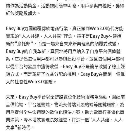
幣作為活動獎金，活動規則簡單明瞭，用戶參與門檻低，獲得
紅包獎勵數額大。
Easy Buy力圖顛覆傳統電商行業，真正做到Web3.0時代方能
實現的”人人共建、人人共享”理念，這不是Easy Buy在建造
新的”烏托邦”，而是一場來自未來新興理念的顛覆式改變，
Easy Buy的自我革新，真實地將用戶納入了自身平台價值體
系，它提倡每個用戶都可以參與建設平台，並且每個用戶都可
以從平台的發展中獲得收益。Easy Buy不是簡單改變了線上經
銷方式，而是革新了收益分配的機制，Easy Buy在開創一個偉
大的社會性Web3.0實驗。
未來，Easy Buy平台以全鏈路數位化技術服務為驅動，圍繞商
品供給端、平台運營端、物流交付端到履約端等關鍵環節，為
用戶提供全生命週期的數位化解決方案，助力電商行業優化商
業決策，降本增效實現長效經營，打造一個”人人共建、人人
共享”新時代。