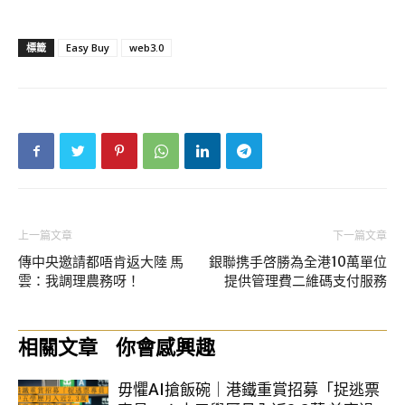
標籤
Easy Buy
web3.0
上一篇文章
下一篇文章
傳中央邀請都唔肯返大陸 馬
銀聯携手啓勝為全港10萬單位
雲：我調理農務呀！
提供管理費二維碼支付服務
相關文章
你會感興趣
毋懼AI搶飯碗｜港鐵重賞招募「捉逃票