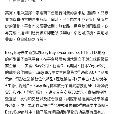
其實，用戶選擇一家電商平台進行消費的需求點很簡單，只想
買到貨真價實的實惠商品，同時，平台想要用戶參與自身所舉
辦的活動，平台也必須要做到：無套路、用戶參與門檻低、容
易完成、達到相應要求立即能領取獎勵，活動可持續、獎勵可
疊加、真實能賺到收益。
Easy Buy是由新加坡Easy Buy E-commerce PTE.LTD.創辦
的新型電子商務平台，在平台發展初期就建立了與全球頂級電
商企業——美國eBay公司、德國Otto集團、日本Vega公司
的戰略合作關係。Easy Buy主要生態聚焦於”Web3.0+全品項
電商+電影產業鏈數位化轉型+區塊鏈技術+元宇宙+雲端儲存
+生態供應鏈”。 Easy Buy將基於元宇宙底層技術AR（增強現
實）和VR（虛擬現實），建立具有商品3D展示、實時同頻同
聲互動、支付和交易以及綜合服務、網際網路推廣與分享等諸
多功能，並且為消費者提供”沉浸式購物體驗”的商業生態圈。
Easy Buy商城中，除了現有網際網路購物的功能應有盡有之