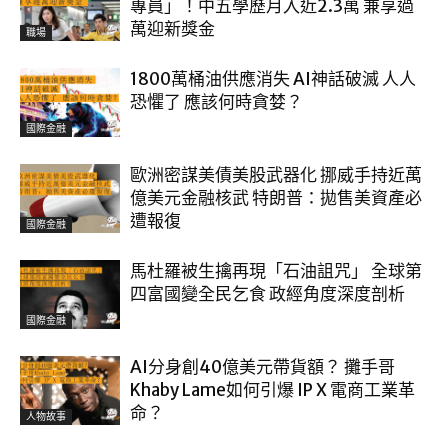
專員」！中五學歷月入近2.3萬 兼享過
萬迎新獎金
職場
1800萬桶油供應消失 AI神話破滅 人人
恐懼了 應該何時貪婪？
國際金融
歐洲密謀美債美股武器化 挪威手持近萬
億美元金融核武 特朗普：拋售美資產必
遭報復
國際金融
馬杜羅被生擒再現「石油詛咒」 全球第
四富國變全民乞食 政經角度深度剖析
國際金融
AI分身創40億美元帶貨額？ 攤手哥
Khaby Lame如何引爆 IP X 電商工業革
命？
人物故事