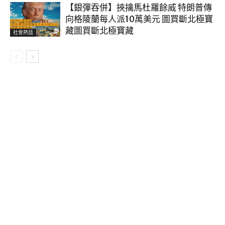
【銀彈吞併】挾擒馬杜羅餘威 特朗普傳
向格陵蘭每人派10萬美元 圖買斷北極寶
藏圖買斷北極寶藏
社會熱話