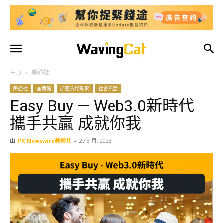
主頁
美通社
美通社
區塊鏈
加密貨幣新聞
社會熱話
Easy Buy — Web3.0新時代
攜手共贏 成就你我
由
PR Newswire美通社
-
27 3 月, 2023