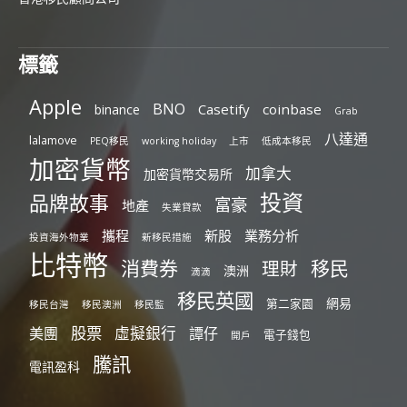
標籤
Apple
BNO
Casetify
coinbase
binance
Grab
八達通
lalamove
PEQ移民
working holiday
上市
低成本移民
加密貨幣
加拿大
加密貨幣交易所
投資
品牌故事
富豪
地產
失業貸款
攜程
新股
業務分析
投資海外物業
新移民措施
比特幣
消費券
移民
理財
澳洲
滴滴
移民英國
網易
第二家園
移民台灣
移民澳洲
移民監
股票
虛擬銀行
美團
譚仔
電子錢包
開戶
騰訊
電訊盈科