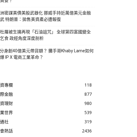
貪婪？
洲密謀美債美股武器化 挪威手持近萬億美元金融
武 特朗普：拋售美資產必遭報復
杜羅被生擒再現「石油詛咒」 全球第四富國變全
乞食 政經角度深度剖析
I分身創40億美元帶貨額？ 攤手哥Khaby Lame如何
爆 IP X 電商工業革命？
資專欄
118
際金融
877
資理財
980
業世界
539
通社
319
會熱話
2436