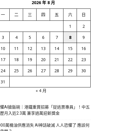
2026 年 8 月
一
二
三
四
五
六
日
1
2
3
4
5
6
7
8
9
10
11
12
13
14
15
16
17
18
19
20
21
22
23
24
25
26
27
28
29
30
31
« 4 月
懼AI搶飯碗｜港鐵重賞招募「捉逃票專員」！中五
歷月入近2.3萬 兼享過萬迎新獎金
800萬桶油供應消失 AI神話破滅 人人恐懼了 應該何