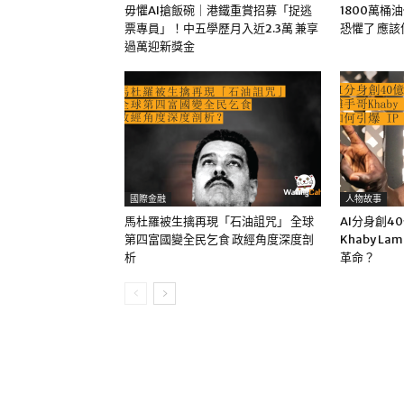
毋懼AI搶飯碗｜港鐵重賞招募「捉逃
1800萬桶
票專員」！中五學歷月入近2.3萬 兼享
恐懼了 應
過萬迎新獎金
國際金融
人物故事
馬杜羅被生擒再現「石油詛咒」 全球
AI分身創4
第四富國變全民乞食 政經角度深度剖
Khaby La
析
革命？