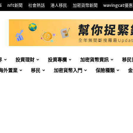
事
nft新聞
社會熱話
港人移民
加密貨幣新聞
wavingcat優惠
界
投資理財
投資專欄
加密貨幣資訊
移民
海外置業
移民
加密貨幣入門
保險種類
金