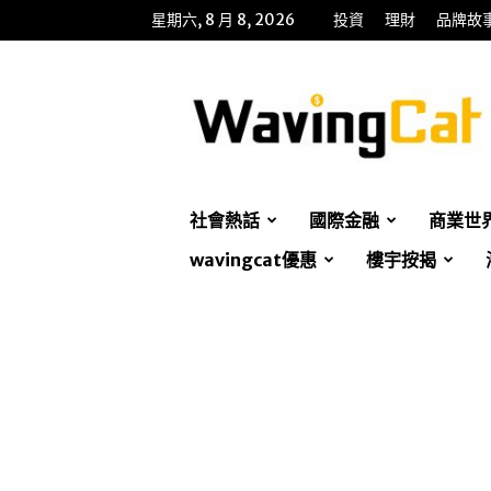
星期六, 8 月 8, 2026
投資
理財
品牌故
WavingCat
招
財
貓
社會熱話
國際金融
商業世
wavingcat優惠
樓宇按揭