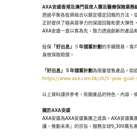
AXA安盛香港及澳門首席人壽及醫療保險業務
透過平衡各投資組合以鎖定穩定回報的方法，
正好提供了極具競爭力的保證回報和更大彈性
AXA安盛一直以客為先，致力透過創新的產
投保
「好出息」
５
年儲蓄計劃
的手續簡易，客
身故保險賠償。
「好出息」５年儲蓄計劃
為限量發售產品。如
https://www.axa.com.hk/zh/5-year-goal-
以上資料謹供參考，有關產品的特色、內容、
關於AXA安盛
AXA安盛為AXA安盛集團之成員。AXA安盛
護，推動未來」的宗旨，服務全球9,300萬名