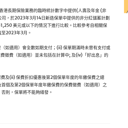
2月香港長期保險業務的臨時統計數字中提供(人壽及年金 (非
險公司，於2023年3月14日新造保單中提供的非分紅儲蓄計劃
31,250 美元或以下的情況下進行比較。比較參考自相關保
至2023年3月。
徵費（如適用）會全數如期支付；(ii) 保單期滿時未曾有支付或
保費徵費（如適用）並未包括在計算中; 及(iv)「好出息」的
繳保費及(ii) 保費折扣優惠後第2個保單年度的年繳保費之總
及首個及第2個保單年度年繳保費的保費徵費（如適用）之
。否則，保單將不能夠繕發。