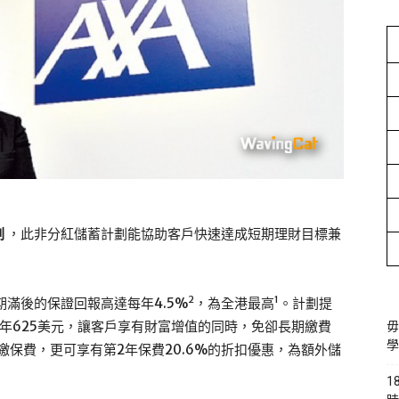
劃
，此非分紅儲蓄計劃能協助客戶快速達成短期理財目標兼
2
1
期滿後的保證回報高達每年4.5%
，為全港最高
。計劃提
年625美元，讓客戶享有財富增值的同時，免卻長期繳費
毋
學
繳保費，更可享有第2年保費20.6%的折扣優惠，為額外儲
1