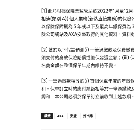
[1] 此乃根據保險業監管局於2022年1月至1
相連(類別 A)) 個人業務(新造直接業務)的保
以保險保障期為 5 年或以下及最高年繳保費為 
險公司網站及AXA安盛取得的其他資料，資料截
[2] 基於以下假設預測(i) 一筆過繳款及保費
須支付的身故保險賠償或退保發還金額；(iii) 
名義金額在整個保單年期內維持不變。
[3] 一筆過繳款相等於(i) 首個保單年度的年
和。保單訂立時的應付總額相等於一筆過繳款
總和。本公司必須於保單訂立前收到上述款項
標籤
AXA
安盛
好出息