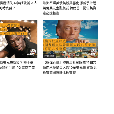
油供應消失 AI神話破滅 人人
歐洲密謀美債美股武器化 挪威手持近
該何時貪婪？
萬億美元金融核武 特朗普：拋售美資
產必遭報復
社會熱話
0億美元帶貨額？ 攤手哥
【銀彈吞併】挾擒馬杜羅餘威 特朗普
me如何引爆 IP X 電商工業
傳向格陵蘭每人派10萬美元 圖買斷北
極寶藏圖買斷北極寶藏