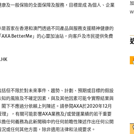
加
康及一般保險的全面保障及服務，目標是成 為個人、企業
W
亦是首家在香港和澳門透過不同產品與服務支援精神健康的
XA BetterMe」的心靈加油站，向客戶及市民提供免費
.HK
包括但不限於對未來事件、趨勢、計劃、預期或目標的假設
未知的風險及不確定因素，與及其他因素可能令實際結果與
下不應過分依賴上列陳述。請參閱AXA於2020年12月
管理」，有關可能影響AXA業務及/或營運業績的若干重要
承擔任何義務為此新聞稿中的任何前瞻性陳述作出任何公開
情況或任何其他方面，除非適用法律和法規要求。