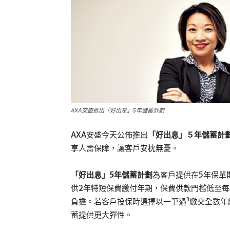
AXA安盛推出「好出息」5年儲蓄計劃
AXA安盛今天公佈推出
「好出息」５年儲蓄計
享人壽保障，讓客戶安枕無憂。
「好出息」5年儲蓄計劃
為客戶提供在5年保單
供2年特短保費繳付年期，保費供款門檻低至每
3
負擔。若客戶投保時選擇以一筆過
繳交全數年
蓄提供更大彈性。