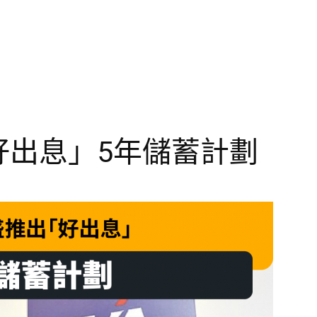
好出息」5年儲蓄計劃