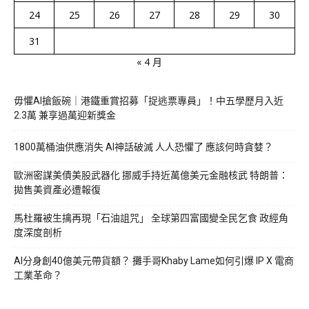
24
25
26
27
28
29
30
31
« 4 月
毋懼AI搶飯碗｜港鐵重賞招募「捉逃票專員」！中五學歷月入近
2.3萬 兼享過萬迎新獎金
1800萬桶油供應消失 AI神話破滅 人人恐懼了 應該何時貪婪？
歐洲密謀美債美股武器化 挪威手持近萬億美元金融核武 特朗普：
拋售美資產必遭報復
馬杜羅被生擒再現「石油詛咒」 全球第四富國變全民乞食 政經角
度深度剖析
AI分身創40億美元帶貨額？ 攤手哥Khaby Lame如何引爆 IP X 電商
工業革命？