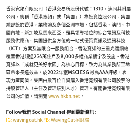
香港寬頻有限公司（香港交易所股份代號：1310，連同其附屬
公司，統稱「香港寬頻」或「集團」）為投資控股公司。集團
總部設於香港，業務遍及多個亞洲市場，包括香港、澳門、中
國內地、新加坡及馬來西亞，是具領導地位的綜合電訊及科技
服務供應商。集團提供全方位的一站式優質資訊及通訊科技
（ICT）方案及無限合一服務組合。香港寬頻的三重光纖網絡
覆蓋香港超過254萬住戶及8,000多幢商業樓宇及設施。香港
寬頻以「成就更美好家園」為核心目標，致力為其業務所至地
區帶來長遠效益，於2022年獲MSCI ESG 最高AAA評級，表
現力壓同儕。集團由數百位自資購入香港寬頻有限公司股票的
持股管理人（主任及管理級別人才）管理。有關香港寬頻有限
公司的詳情，請瀏覽
www.hkbn.net
。
Follow我們 Social Channel 得到最新資訊
:
IG:
wavingcat.hk
FB:
WavingCat招財貓