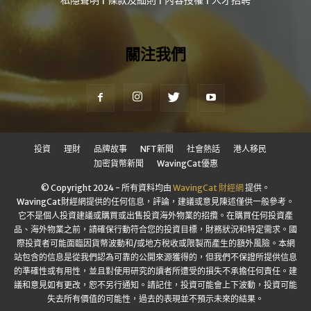
關注我們
投資
理財
品牌故事
NFT新聞
社會熱話
港人移民
加密貨幣新聞
WavingCat優惠
© Copyright 2024 - 所有資料均由
WavingCat 財經網
提供。
WavingCat財經網提供的任何信息，評論，建議或意見陳述僅供一般參考。
它不是個人投資建議或購買或出售投資海外物業的招攬。在購買任何投資產
品、海外物業之前，請確保行動符合您的投資目標，財務狀況和特定需求。國
際投資者可能面臨因貨幣波動和/或地方稅收或限製而產生的額外風險。本網
站包含的信息是從我們認為可靠的公開來源獲得的，但我們不保證所提供信息
的準確性或有用性，並且對使用研究的讀者所遭受的損失不承擔任何責任。建
議和意見如有更改，恕不另行通知。請記住，投資可能會上下波動，投資可能
失去所有價值的可能性，過去的表現並不預示未來的結果。