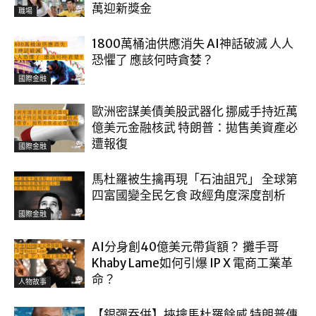
萬迎新獎金
職場
1800萬桶油供應消失 AI神話破滅 人人
恐懼了 應該何時貪婪？
國際金融
歐洲密謀美債美股武器化 挪威手持近萬
億美元金融核武 特朗普：拋售美資產必
遭報復
國際金融
馬杜羅被生擒再現「石油詛咒」 全球第
四富國變全民乞食 政經角度深度剖析
國際金融
AI分身創40億美元帶貨額？ 攤手哥
Khaby Lame如何引爆 IP X 電商工業革
命？
人物故事
【銀彈吞併】挾擒馬杜羅餘威 特朗普傳