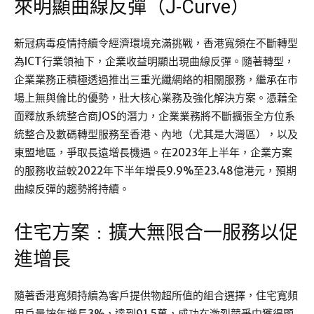
來明顯曲線反彈（J-Curve）
新冠病毒疫情持續令經濟環境充滿挑戰，香港寬頻在不斷轉型
為ICT行業領袖下，企業收益明顯出現曲線反彈。隨著轉型，
企業業務正積極透過推出三重光纖網絡的相關服務，繼承在市
場上無與倫比的優勢，壯大核心業務及強化解決方案。憑藉全
面釋放系統整合商JOS的潛力，企業業務將不斷擴張全方位系
統整合及數碼轉型服務至香港、內地（尤其是大灣區），以及
東盟地區，爭取長遠增長機遇。在2023年上半年，企業方案
的服務收益較2022年下半年增長9.9%至23.48億港元，預期
曲線反彈的趨勢將持續。
住宅方案﹕擴大無限合一服務以促
進增長
隨著香港寬頻持續為客戶提供物超所值的組合選擇，住宅寬頻
用戶量按年增長3%，達到91.5萬，成功在激烈競爭中獲得顯