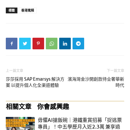
標籤
香港寬頻
上一篇文章
下一篇文章
莎莎採用 SAP Emarsys 解決方
濱海灣金沙開創款待业奢華新
案 以提升個人化全渠道體驗
時代
相關文章
你會感興趣
毋懼AI搶飯碗｜港鐵重賞招募「捉逃票
專員」！中五學歷月入近2.3萬 兼享過