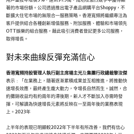
著的市場份額。公司透過推出電子產品網購平台Shoppy，不
斷擴大住宅市場的無限合一服務策略。香港寬頻將繼續專注為
客戶提供結合各種創新增值服務、附加服務、體驗和市場領先
OTT娛樂的組合服務，藉此吸引消費者登記更多公司服務，
取得增長。
對未來曲線反彈充滿信心
香港寬頻持股管理人執行副主席楊主光
及
集團行政總裁黎汝傑
表示﹕「在業務上，隨著逐漸累積成果並互相推進，將推動快
速增長效應，最終產生龐大動力，令增長自然而生。誠然，合
約攤銷收益均有約兩年的滯後期，新人才不斷加入亦需時發
揮，可解讀為快速增長元素將反映在一至兩年後的業務表現
上。2023年
上半年的表現已明顯較2022年下半年有所改善，我們有信心