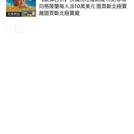
向格陵蘭每人派10萬美元 圖買斷北極寶
藏圖買斷北極寶藏
社會熱話