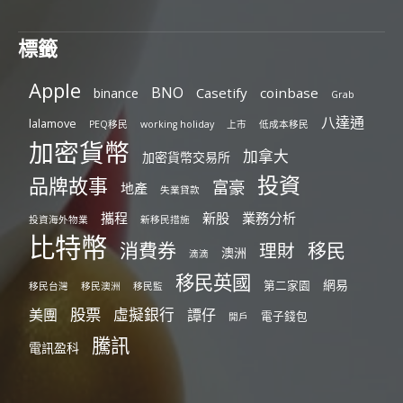
標籤
Apple
BNO
Casetify
coinbase
binance
Grab
八達通
lalamove
PEQ移民
working holiday
上市
低成本移民
加密貨幣
加拿大
加密貨幣交易所
投資
品牌故事
富豪
地產
失業貸款
攜程
新股
業務分析
投資海外物業
新移民措施
比特幣
消費券
移民
理財
澳洲
滴滴
移民英國
網易
第二家園
移民台灣
移民澳洲
移民監
股票
虛擬銀行
美團
譚仔
電子錢包
開戶
騰訊
電訊盈科