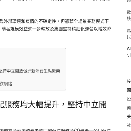
時
歐
核
面臨外部環境和疫情的不確定性，但憑藉全場景業務模式下
，隨著規模效益進一步釋放及集團堅持精細化運營以增效降
馬
」
民
A
引
堅持中立開放促進新消費生態繁榮
投
配送網絡
國
投
配服務均大幅提升，堅持中立開
商
美
社
面向商家及面向消費者的同城配送服務及(2)最後一公里配送