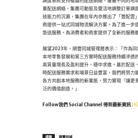
調度系統支持複雜的配送網絡，覆蓋不同的地
重配送網絡，集團可動態及靈活地調整訂單調
技能力的沉澱，集團在年內亦推出了「豐配雲」
商提供一站式同城物流解決方案。為了進一步
急送服務，為消費者和商家提供了全新的服務
展望2023年，順豐同城管理層表示：「作為
本地零售發展和第三方實時配送服務持續滲透
高質量增長及盈利提升，穩中求進。基於配送
時配送服務需求和場景日益豐富，我們將努力
各方共創本地服務的新業態，努力實現『讓更
泛的價值創造。」
Follow我們 Social Channel 得到最新資訊
:
I
標籤
順豐同城