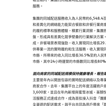
服務。
集團的同城配送服務收入為人民幣約6,548.4
和差異化的網絡能力能契合餐飲和非餐行業商
的履約標準和服務體驗，積累行業洞察，集團
盤，形成具有差異化競爭壁壘的行業解決方案。
成，非餐場景表現強勁，收入實現同比增長29.2%
供專業一流的實時履約和生活服務，收入實現同比增長
市縣，所帶來的收入同比增長36.5%至約人民幣約
市縣，其中24小時運營的市縣數同比增長80%以
面向商家的同城配送規模保持健康增長，報告期內
主要是年內以開放包容的實時配送網絡以及專
商家合作。去年，集團平台上的年度活躍商戶規
3,600家，並且在年內新增與蜜雪冰城、茶顏
活服務正式達成合作，成為首批接入抖音「團
全渠道的配送需求，與平台共同為用戶帶來「