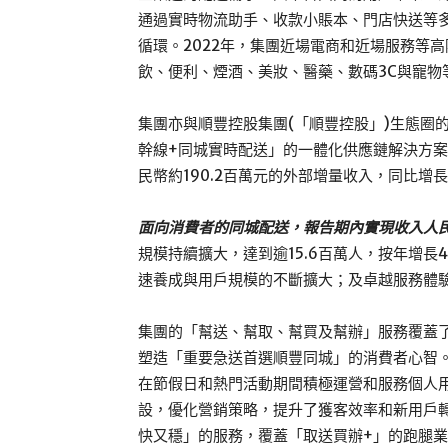
通過實時物流助手、收款小賬本、門店快送等
循環。2022年，集團近場電商和近場服務等高
飲、便利、煙酒、美妝、醫藥、數碼3C與寵物
集團亦與順豐控股集團(「順豐控股」)生態圈
幹線+同城實時配送」的一體化供應鏈解決方案
民幣約190.2百萬元的外部增量收入，同比增長9
面向消費者的同城配送，報告期內實現收入人民幣約
規模持續擴大，達到逾15.6百萬人，按年增長
速養成與用戶規模的不斷擴大；及卓越服務體
集團的「幫送、幫取、幫買及幫辦」服務覆蓋
塑造「重要急送首選順豐同城」的消費者心智
在節假日和熱門活動期間積極運營和服務個人
設，優化營銷策略，提升了獲客效率和新用戶轉
快又穩」的服務，覆蓋「取送買辦+」的跑腿