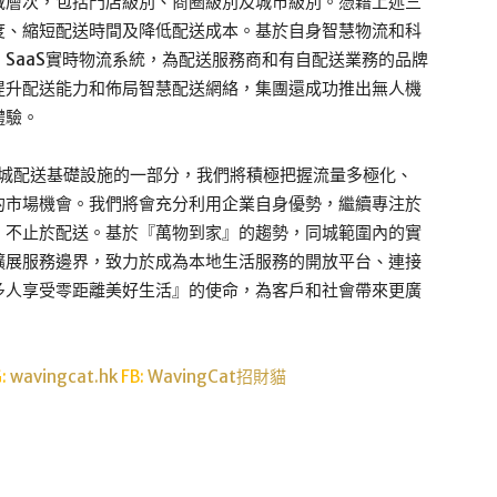
域層次，包括門店級別、商圈級別及城市級別。憑藉上述三
度、縮短配送時間及降低配送成本。基於自身智慧物流和科
SaaS實時物流系統，為配送服務商和有自配送業務的品牌
提升配送能力和佈局智慧配送網絡，集團還成功推出無人機
體驗。
同城配送基礎設施的一部分，我們將積極把握流量多極化、
的市場機會。我們將會充分利用企業自身優勢，繼續專注於
，不止於配送。基於『萬物到家』的趨勢，同城範圍內的實
擴展服務邊界，致力於成為本地生活服務的開放平台、連接
多人享受零距離美好生活』的使命，為客戶和社會帶來更廣
G:
wavingcat.hk
FB:
WavingCat招財貓