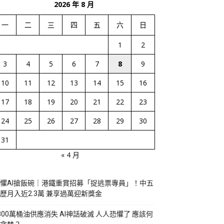
2026 年 8 月
一
二
三
四
五
六
日
1
2
3
4
5
6
7
8
9
10
11
12
13
14
15
16
17
18
19
20
21
22
23
24
25
26
27
28
29
30
31
« 4 月
懼AI搶飯碗｜港鐵重賞招募「捉逃票專員」！中五
歷月入近2.3萬 兼享過萬迎新獎金
800萬桶油供應消失 AI神話破滅 人人恐懼了 應該何