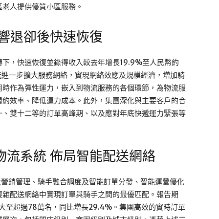
區老人提供優質小區服務。
影響退卻後快速恢復
下，快速恢復並錄得收入較去年增長19.9%至人民幣約
務能進一步擴大服務網絡，實現網絡效應及規模經濟，增加騎
同時作為彈性運力，嵌入到物流服務的各個環節，為物流服
履約效率、降低運力成本。此外，集團深化與主要客戶的合
一、雙十二等的訂單高峰期、以及應對年底快遞運力緊張等
物流系統 佈局智能配送網絡
劃及營銷管理、騎手融合調度及智能訂單分發、智能運營優化
複雜配送網絡中實現訂單與騎手之間的最優匹配。報告期
大至超過78萬名，同比增長29.4%。集團高效的實時訂單