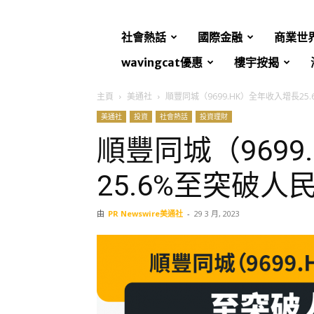
社會熱話
國際金融
商業世
wavingcat優惠
樓宇按揭
主頁
美通社
順豐同城（9699.HK）全年收入增長2
美通社
投資
社會熱話
投資理財
順豐同城（9699
25.6%至突破人
由
PR Newswire美通社
-
29 3 月, 2023