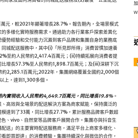
加
W
百萬元，較2021年顯著增長28.7%。報告期內，全場景模式
家的多樣化實時服務需求。通過助力各行業客戶探索差異化
把優勢經驗和交付能力沉澱到客戶品牌和集團自身的業務底
同城配送服務中，其中(i)「所見即所得」消費習慣加速養
至約人民幣約2,417.4百萬元；(ii)持續拓展向消費者提
57.3%至人民幣約1,898.7百萬元；及(iii)深耕下沉
2,285.1百萬元;2022年，集團網絡覆蓋全國約2,000個
上，達到1,300多個。
實現收入人民幣約4,649.7百萬元，同比增長19.8%
。
業、高效與全場景的配送解決方案為商家賦能，保持廣泛的
模達到了33萬，同比增長27.7%，累計服務品牌客戶數超
悅色、vivo、自然堂等品牌客戶展開合作。集團亦與抖音生
購配送」的主要實時配送服務商，滿足平台上商家多樣化、
即看即買即達」的消費體驗。集團持續深化與微信的合作，