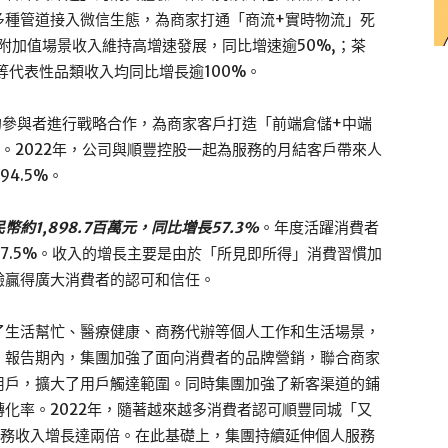
多種管道接入微信生態，為商家打通「商流+實時物流」死
附加值場景收入維持高增速發展，同比增速逾50%,；茶
等代表性品類收入均同比增長逾100%。
的參與者進行戰略合作，為商家客戶打造「前端倉儲+中端
。2022年，公司與順豐控股一起為服務的月結客戶帶來人
4.5%。
1,898.7百萬元，同比增長57.3%
。年度活躍消費者
47.5%。收入的增長主要是由於「所見即所得」消費習慣加
驗贏得廣大消費者的認可和信任。
了生活幫忙、醫療健康、商務代辦等個人工作和生活場景，
。報告期內，集團加強了面向消費者的品牌營銷，聯合商家
用戶，擴大了用戶觸達範圍。同時集團加強了新客渠道的鋪
化率。2022年，隨著越來越多消費者認可順豐同城「又
業務收入增長達兩倍。在此基礎上，集團持續延伸個人服務