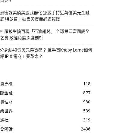
貪婪？
洲密謀美債美股武器化 挪威手持近萬億美元金融
武 特朗普：拋售美資產必遭報復
杜羅被生擒再現「石油詛咒」 全球第四富國變全
乞食 政經角度深度剖析
I分身創40億美元帶貨額？ 攤手哥Khaby Lame如何
爆 IP X 電商工業革命？
資專欄
118
際金融
877
資理財
980
業世界
539
通社
319
會熱話
2436