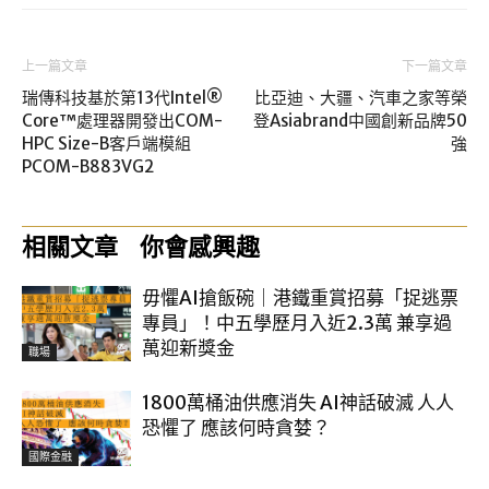
上一篇文章
下一篇文章
瑞傳科技基於第13代Intel®
比亞迪、大疆、汽車之家等榮
Core™處理器開發出COM-
登Asiabrand中國創新品牌50
HPC Size-B客戶端模組
強
PCOM-B883VG2
相關文章
你會感興趣
毋懼AI搶飯碗｜港鐵重賞招募「捉逃票
專員」！中五學歷月入近2.3萬 兼享過
萬迎新獎金
職場
1800萬桶油供應消失 AI神話破滅 人人
恐懼了 應該何時貪婪？
國際金融