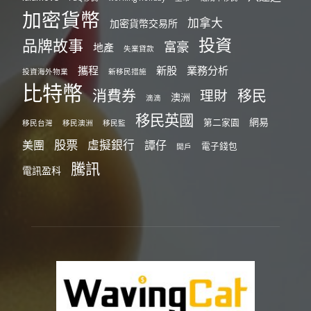
加密貨幣
加拿大
加密貨幣交易所
投資
品牌故事
富豪
地產
失業貸款
攜程
新股
業務分析
投資海外物業
新移民措施
比特幣
消費券
移民
理財
澳洲
滴滴
移民英國
網易
第二家園
移民台灣
移民澳洲
移民監
股票
虛擬銀行
美團
譚仔
電子錢包
開戶
騰訊
電訊盈科