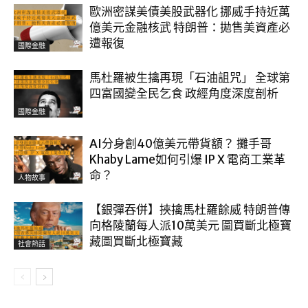
歐洲密謀美債美股武器化 挪威手持近萬
億美元金融核武 特朗普：拋售美資產必
遭報復
國際金融
馬杜羅被生擒再現「石油詛咒」 全球第
四富國變全民乞食 政經角度深度剖析
國際金融
AI分身創40億美元帶貨額？ 攤手哥
Khaby Lame如何引爆 IP X 電商工業革
命？
人物故事
【銀彈吞併】挾擒馬杜羅餘威 特朗普傳
向格陵蘭每人派10萬美元 圖買斷北極寶
藏圖買斷北極寶藏
社會熱話