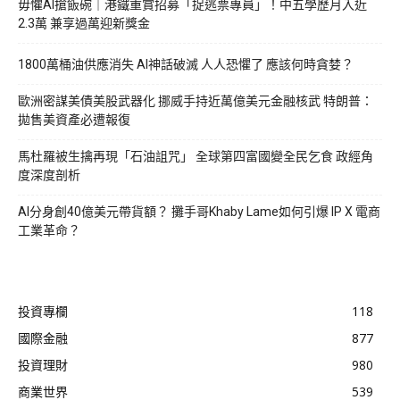
毋懼AI搶飯碗｜港鐵重賞招募「捉逃票專員」！中五學歷月入近
2.3萬 兼享過萬迎新獎金
1800萬桶油供應消失 AI神話破滅 人人恐懼了 應該何時貪婪？
歐洲密謀美債美股武器化 挪威手持近萬億美元金融核武 特朗普：
拋售美資產必遭報復
馬杜羅被生擒再現「石油詛咒」 全球第四富國變全民乞食 政經角
度深度剖析
AI分身創40億美元帶貨額？ 攤手哥Khaby Lame如何引爆 IP X 電商
工業革命？
投資專欄
118
國際金融
877
投資理財
980
商業世界
539