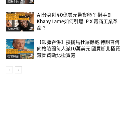
國際金融
AI分身創40億美元帶貨額？ 攤手哥
Khaby Lame如何引爆 IP X 電商工業革
命？
人物故事
【銀彈吞併】挾擒馬杜羅餘威 特朗普傳
向格陵蘭每人派10萬美元 圖買斷北極寶
藏圖買斷北極寶藏
社會熱話