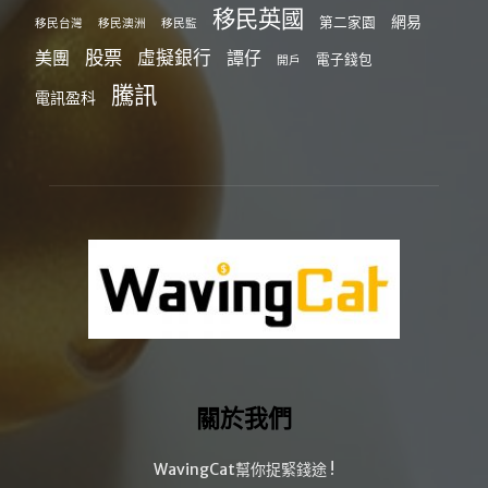
移民英國
網易
第二家園
移民台灣
移民澳洲
移民監
股票
虛擬銀行
美團
譚仔
電子錢包
開戶
騰訊
電訊盈科
關於我們
WavingCat幫你捉緊錢途 !