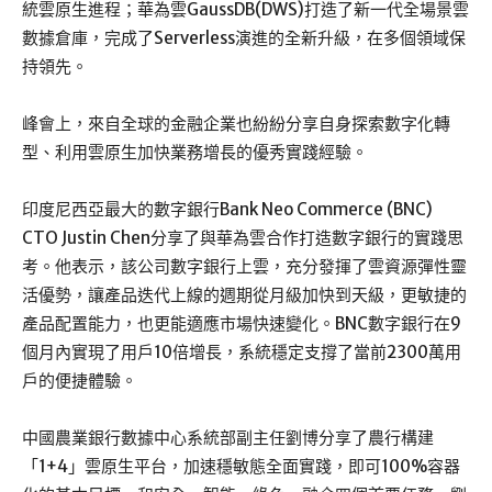
統雲原生進程；華為雲GaussDB(DWS)打造了新一代全場景雲
數據倉庫，完成了Serverless演進的全新升級，在多個領域保
持領先。
峰會上，來自全球的金融企業也紛紛分享自身探索數字化轉
型、利用雲原生加快業務增長的優秀實踐經驗。
印度尼西亞最大的數字銀行Bank Neo Commerce (BNC)
CTO Justin Chen分享了與華為雲合作打造數字銀行的實踐思
考。他表示，該公司數字銀行上雲，充分發揮了雲資源彈性靈
活優勢，讓產品迭代上線的週期從月級加快到天級，更敏捷的
產品配置能力，也更能適應市場快速變化。BNC數字銀行在9
個月內實現了用戶10倍增長，系統穩定支撐了當前2300萬用
戶的便捷體驗。
中國農業銀行數據中心系統部副主任劉博分享了農行構建
「1+4」雲原生平台，加速穩敏態全面實踐，即可100%容器