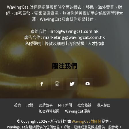
WavingCat 財經網提供最即時全面的樓市、移民、海外置業、財
經、加密貨幣、獨家優惠資訊。無論你係投資新手定係資產管理大
師，WavingCat都會幫你捉緊錢途。
聯絡我們 :
info@wavingcat.com.hk
廣告合作 :
marketing@wavingcat.com.hk
私隱聲明
|
條款及細則
|
內容授權
|
人才招聘
關注我們
投資
理財
品牌故事
NFT新聞
社會熱話
港人移民
加密貨幣新聞
WavingCat優惠
© Copyright 2024 - 所有資料均由
WavingCat 財經網
提供。
WavingCat財經網提供的任何信息，評論，建議或意見陳述僅供一般參考。