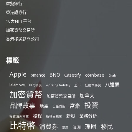
虛擬銀行
香港證券行
10大NFT平台
加密貨幣交易所
香港移民顧問公司
標籤
Apple
BNO
Casetify
coinbase
binance
Grab
八達通
lalamove
PEQ移民
working holiday
上市
低成本移民
加密貨幣
加拿大
加密貨幣交易所
投資
品牌故事
富豪
地產
失業貸款
攜程
新股
業務分析
投資海外物業
新移民措施
比特幣
消費券
移民
理財
澳洲
滴滴