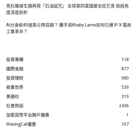
馬杜羅被生擒再現「石油詛咒」 全球第四富國變全民乞食 政經角
度深度剖析
AI分身創40億美元帶貨額？ 攤手哥Khaby Lame如何引爆 IP X 電商
工業革命？
投資專欄
118
國際金融
877
投資理財
980
商業世界
539
美通社
319
社會熱話
2436
加密貨幣平台開戶優惠
1
WavingCat優惠
107