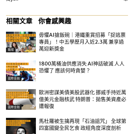
相關文章
你會感興趣
毋懼AI搶飯碗｜港鐵重賞招募「捉逃票
專員」！中五學歷月入近2.3萬 兼享過
萬迎新獎金
職場
1800萬桶油供應消失 AI神話破滅 人人
恐懼了 應該何時貪婪？
國際金融
歐洲密謀美債美股武器化 挪威手持近萬
億美元金融核武 特朗普：拋售美資產必
遭報復
國際金融
馬杜羅被生擒再現「石油詛咒」 全球第
四富國變全民乞食 政經角度深度剖析