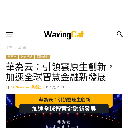
主頁
美通社
美通社
社會熱話
國際金融
華為云：引領雲原生創新，
加速全球智慧金融新發展
由
PR Newswire美通社
-
11 6 月, 2023