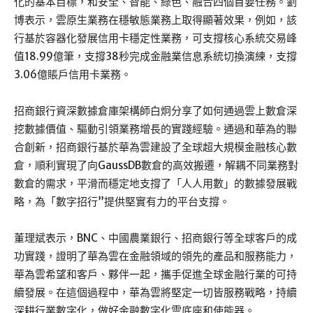
化的基本目標，和安全、智能、綠色、融合四個首要任務。劉
博表示，雲原生業務在穩敏態業務上取得顯著效果，例如，該
行基於容器化發展信用卡穩定性業務，可支撐核心系統交易峰
值18.99億筆，支撐38秒完成金融業信息系統切換演練，支撐
3.06億賬戶信用卡業務。
招商銀行資深數據倉庫架構師白炯分享了如何通過雲上數倉深
挖數據價值、驅動引領業務增長的實踐經驗。通過和華為的聯
合創新，招商銀行基於華為雲建設了全球超大規模金融核心數
倉，順利實現了向GaussDB數倉的高效搬遷，解耦不同業務對
數倉的需求，平滑而穩定地支撐了「人人用數」的數據發展戰
略，為「數字招行”提供堅實有力的平台支撐。
董理斌表示，BNC、中國農業銀行、招商銀行等全球客戶的成
功實踐，證明了華為雲在金融領域的領先的產品和服務能力，
華為雲希望和客戶、夥伴一起，攜手促進全球金融行業的可持
續發展。在這個過程中，華為雲將堅定一切皆服務戰略，持續
深耕行業數字化，做好金融數字化雲底座和使能器。