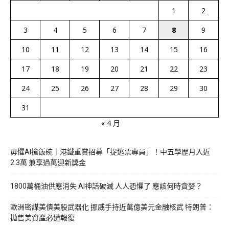
1
2
3
4
5
6
7
8
9
10
11
12
13
14
15
16
17
18
19
20
21
22
23
24
25
26
27
28
29
30
31
« 4 月
毋懼AI搶飯碗｜港鐵重賞招募「捉逃票專員」！中五學歷月入近
2.3萬 兼享過萬迎新獎金
1800萬桶油供應消失 AI神話破滅 人人恐懼了 應該何時貪婪？
歐洲密謀美債美股武器化 挪威手持近萬億美元金融核武 特朗普：
拋售美資產必遭報復