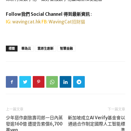
Follow我們 Social Channel 得到最新資訊
:
IG:
wavingcat.hk
FB:
WavingCat招財貓
標籤
華為云
雲原生創新
智慧金融
上一篇文章
下一篇文章
少年惡作劇致壽司郎一日內蒸
新加坡成立AI Verify基金會以
發逾160億 遭提告索償6,700
通過合作制定國際人工智能標
萬yen
準